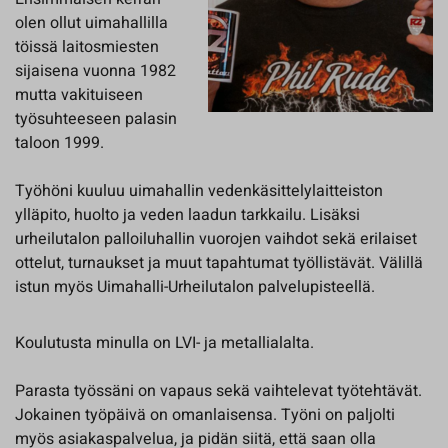
olen ollut uimahallilla
töissä laitosmiesten
sijaisena vuonna 1982
mutta vakituiseen
työsuhteeseen palasin
taloon 1999.
Työhöni kuuluu uimahallin vedenkäsittelylaitteiston
ylläpito, huolto ja veden laadun tarkkailu. Lisäksi
urheilutalon palloiluhallin vuorojen vaihdot sekä erilaiset
ottelut, turnaukset ja muut tapahtumat työllistävät. Välillä
istun myös Uimahalli-Urheilutalon palvelupisteellä.
Koulutusta minulla on LVI- ja metallialalta.
Parasta työssäni on vapaus sekä vaihtelevat työtehtävät.
Jokainen työpäivä on omanlaisensa. Työni on paljolti
myös asiakaspalvelua, ja pidän siitä, että saan olla