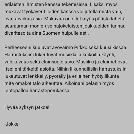
erilaisten ihmisten kanssa tekemisissä. Lisäksi myös
mukavat työkaverit joiden kanssa voi jutella mistä vain,
ovat arvokas asia. Mukavaa on ollut myös päästä läheltä
seuraaman monien seinäjokelaisten joukkueiden tarinaa
divaritasolta aina Suomen huipulle asti.
Perheeseeni kuuluvat avovaimo Pirkko sekä kuusi kissaa.
Harrastuksiini lukeutuvat musiikki ja keikoilla käynti,
valokuvaus sekä eläinsuojelutyö. Musiikki ja eläimet ovat
itselleni tärkeitä asioita. Niihin liikunnallisiin harrastuksiin
lukeutuvat lenkkeily, pyöräily ja erilainen hyötyliikunta
mitä omakotitalo aiheuttaa. Aikoinani pelasin myös
lentopalloa harrasteporukassa.
Hyvää syksyn jatkoa!
-Jokke-