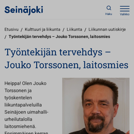
Haku
Valikko
Etusivu
/
Kulttuuri ja liikunta
/
Liikunta
/
Liikunnan uutiskirje
/
Työntekijän tervehdys – Jouko Torssonen, laitosmies
Työntekijän tervehdys –
Jouko Torssonen, laitosmies
Heippa! Olen Jouko
Torssonen ja
työskentelen
liikuntapalveluilla
Seinäjoen uimahalli-
urheilutalolla
laitosmiehenä.
Ensimmäisen kerran