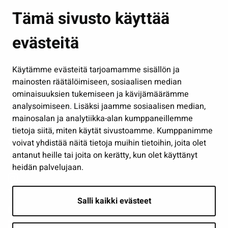
Asuminen ja ympäristö
Tämä sivusto käyttää
Kasvatus ja opetus
evästeitä
Kulttuuri ja liikunta
Hallinto
Käytämme evästeitä tarjoamamme sisällön ja
Työ ja yrittäminen
mainosten räätälöimiseen, sosiaalisen median
Osallistu ja asioi
ominaisuuksien tukemiseen ja kävijämäärämme
analysoimiseen. Lisäksi jaamme sosiaalisen median,
Näytä omat evästeasetukseni
mainosalan ja analytiikka-alan kumppaneillemme
tietoja siitä, miten käytät sivustoamme. Kumppanimme
Seuraa meitä
voivat yhdistää näitä tietoja muihin tietoihin, joita olet
antanut heille tai joita on kerätty, kun olet käyttänyt
heidän palvelujaan.
Salli kaikki evästeet