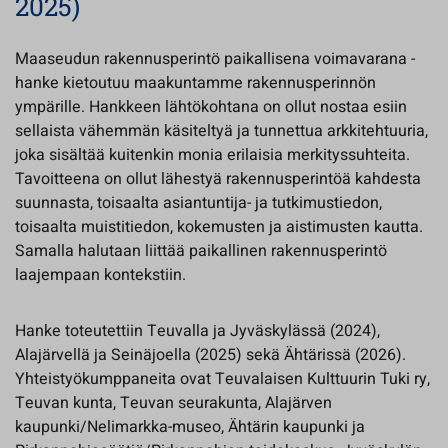
2025)
Maaseudun rakennusperintö paikallisena voimavarana -
hanke kietoutuu maakuntamme rakennusperinnön
ympärille. Hankkeen lähtökohtana on ollut nostaa esiin
sellaista vähemmän käsiteltyä ja tunnettua arkkitehtuuria,
joka sisältää kuitenkin monia erilaisia merkityssuhteita.
Tavoitteena on ollut lähestyä rakennusperintöä kahdesta
suunnasta, toisaalta asiantuntija- ja tutkimustiedon,
toisaalta muistitiedon, kokemusten ja aistimusten kautta.
Samalla halutaan liittää paikallinen rakennusperintö
laajempaan kontekstiin.
Hanke toteutettiin Teuvalla ja Jyväskylässä (2024),
Alajärvellä ja Seinäjoella (2025) sekä Ähtärissä (2026).
Yhteistyökumppaneita ovat Teuvalaisen Kulttuurin Tuki ry,
Teuvan kunta, Teuvan seurakunta, Alajärven
kaupunki/Nelimarkka-museo, Ähtärin kaupunki ja