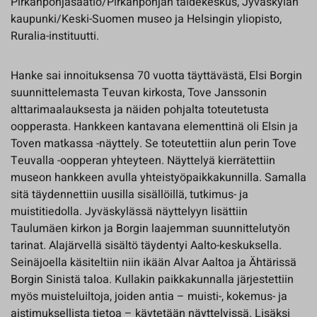
Pirkanpohjasäätiö/Pirkanpohjan taidekeskus, Jyväskylän
kaupunki/Keski-Suomen museo ja Helsingin yliopisto,
Ruralia-instituutti.
Hanke sai innoituksensa 70 vuotta täyttävästä, Elsi Borgin
suunnittelemasta Teuvan kirkosta, Tove Janssonin
alttarimaalauksesta ja näiden pohjalta toteutetusta
oopperasta. Hankkeen kantavana elementtinä oli Elsin ja
Toven matkassa -näyttely. Se toteutettiin alun perin Tove
Teuvalla -oopperan yhteyteen. Näyttelyä kierrätettiin
museon hankkeen avulla yhteistyöpaikkakunnilla. Samalla
sitä täydennettiin uusilla sisällöillä, tutkimus- ja
muistitiedolla. Jyväskylässä näyttelyyn lisättiin
Taulumäen kirkon ja Borgin laajemman suunnittelutyön
tarinat. Alajärvellä sisältö täydentyi Aalto-keskuksella.
Seinäjoella käsiteltiin niin ikään Alvar Aaltoa ja Ähtärissä
Borgin Sinistä taloa. Kullakin paikkakunnalla järjestettiin
myös muisteluiltoja, joiden antia – muisti-, kokemus- ja
aistimuksellista tietoa – käytetään näyttelyissä. Lisäksi