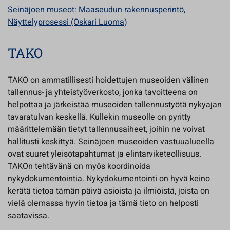
Seinäjoen museot: Maaseudun rakennusperintö,
Näyttelyprosessi (Oskari Luoma)
TAKO
TAKO on ammatillisesti hoidettujen museoiden välinen
tallennus- ja yhteistyöverkosto, jonka tavoitteena on
helpottaa ja järkeistää museoiden tallennustyötä nykyajan
tavaratulvan keskellä. Kullekin museolle on pyritty
määrittelemään tietyt tallennusaiheet, joihin ne voivat
hallitusti keskittyä. Seinäjoen museoiden vastuualueella
ovat suuret yleisötapahtumat ja elintarviketeollisuus.
TAKOn tehtävänä on myös koordinoida
nykydokumentointia. Nykydokumentointi on hyvä keino
kerätä tietoa tämän päivä asioista ja ilmiöistä, joista on
vielä olemassa hyvin tietoa ja tämä tieto on helposti
saatavissa.