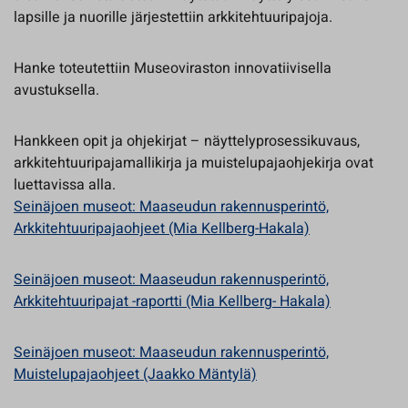
lapsille ja nuorille järjestettiin arkkitehtuuripajoja.
Hanke toteutettiin Museoviraston innovatiivisella
avustuksella.
Hankkeen opit ja ohjekirjat – näyttelyprosessikuvaus,
arkkitehtuuripajamallikirja ja muistelupajaohjekirja ovat
luettavissa alla.
Seinäjoen museot: Maaseudun rakennusperintö,
Arkkitehtuuripajaohjeet (Mia Kellberg-Hakala)
Seinäjoen museot: Maaseudun rakennusperintö,
Arkkitehtuuripajat -raportti (Mia Kellberg- Hakala)
Seinäjoen museot: Maaseudun rakennusperintö,
Muistelupajaohjeet (Jaakko Mäntylä)