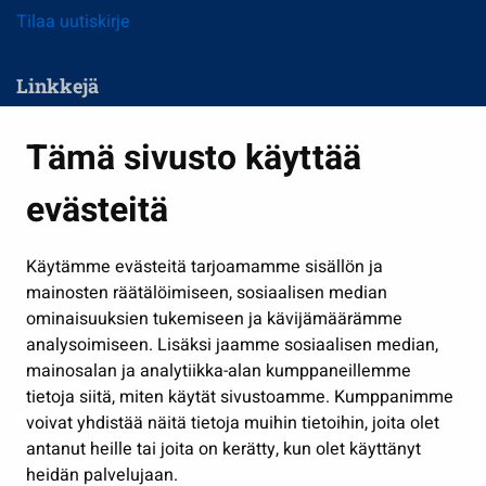
Tilaa uutiskirje
Linkkejä
Asuminen ja ympäristö
Tämä sivusto käyttää
Kasvatus ja opetus
evästeitä
Kulttuuri ja liikunta
Hallinto
Käytämme evästeitä tarjoamamme sisällön ja
Työ ja yrittäminen
mainosten räätälöimiseen, sosiaalisen median
Osallistu ja asioi
ominaisuuksien tukemiseen ja kävijämäärämme
analysoimiseen. Lisäksi jaamme sosiaalisen median,
Näytä omat evästeasetukseni
mainosalan ja analytiikka-alan kumppaneillemme
tietoja siitä, miten käytät sivustoamme. Kumppanimme
Seuraa meitä
voivat yhdistää näitä tietoja muihin tietoihin, joita olet
antanut heille tai joita on kerätty, kun olet käyttänyt
heidän palvelujaan.