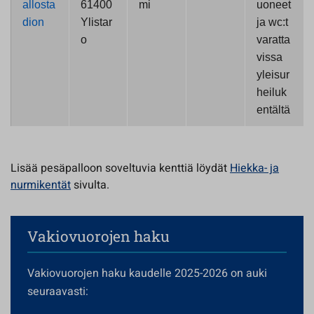
allosta
61400
mi
uoneet
dion
Ylistar
ja wc:t
o
varatta
vissa
yleisur
heiluk
entältä
Lisää pesäpalloon soveltuvia kenttiä löydät
Hiekka- ja
nurmikentät
sivulta.
Vakiovuorojen haku
Vakiovuorojen haku kaudelle 2025-2026 on auki
seuraavasti: