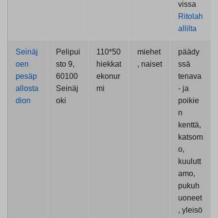
vissa
Ritolah
allilta
Seinäj
Pelipui
110*50
miehet
päädy
oen
sto 9,
hiekkat
, naiset
ssä
pesäp
60100
ekonur
tenava
allosta
Seinäj
mi
- ja
dion
oki
poikie
n
kenttä,
katsom
o,
kuulutt
amo,
pukuh
uoneet
, yleisö