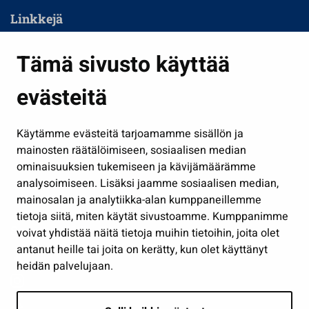
Linkkejä
Asuminen ja ympäristö
Tämä sivusto käyttää
Kasvatus ja opetus
evästeitä
Kulttuuri ja liikunta
Hallinto
Käytämme evästeitä tarjoamamme sisällön ja
Työ ja yrittäminen
mainosten räätälöimiseen, sosiaalisen median
Osallistu ja asioi
ominaisuuksien tukemiseen ja kävijämäärämme
analysoimiseen. Lisäksi jaamme sosiaalisen median,
Näytä omat evästeasetukseni
mainosalan ja analytiikka-alan kumppaneillemme
tietoja siitä, miten käytät sivustoamme. Kumppanimme
Seuraa meitä
voivat yhdistää näitä tietoja muihin tietoihin, joita olet
antanut heille tai joita on kerätty, kun olet käyttänyt
heidän palvelujaan.