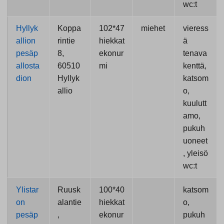
wc:t
Hyllyk
Koppa
102*47
miehet
vieress
allion
rintie
hiekkat
ä
pesäp
8,
ekonur
tenava
allosta
60510
mi
kenttä,
dion
Hyllyk
katsom
allio
o,
kuulutt
amo,
pukuh
uoneet
, yleisö
wc:t
Ylistar
Ruusk
100*40
katsom
on
alantie
hiekkat
o,
pesäp
,
ekonur
pukuh