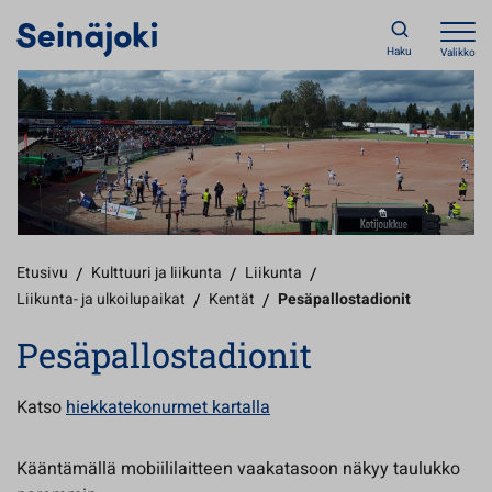
Haku
Valikko
Etusivu
/
Kulttuuri ja liikunta
/
Liikunta
/
Liikunta- ja ulkoilupaikat
/
Kentät
/
Pesäpallostadionit
Pesäpallostadionit
Katso
hiekkatekonurmet kartalla
Kääntämällä mobiililaitteen vaakatasoon näkyy taulukko