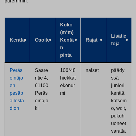
paremmin.
Koko
(m*m)
Lisätie
Kenttä
Osoite
Kentä
Rajat
toja
n
pinta
Peräs
Saare
106*48
naiset
päädy
einäjo
ntie 4,
hiekkat
ssä
en
61100
ekonur
juniori
pesäp
Peräs
mi
kenttä,
allosta
einäjo
katsom
dion
ki
o, wc:t,
pukuh
uoneet
varatta