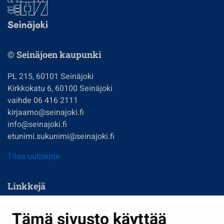
© Seinäjoen kaupunki
PL 215, 60101 Seinäjoki
Kirkkokatu 6, 60100 Seinäjoki
vaihde 06 416 2111
kirjaamo@seinajoki.fi
info@seinajoki.fi
etunimi.sukunimi@seinajoki.fi
Tilaa uutiskirje
Linkkejä
Asuminen ja ympäristö
Tämä sivusto käyttää