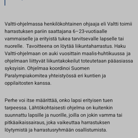
Valtti-ohjelmassa henkilökohtainen ohjaaja eli Valtti toimii
harrastuksen pariin saattajana 6–23-vuotiaalle
vammaiselle ja erityistä tukea tarvitsevalle lapselle tai
nuorelle. Tavoitteena on löytää liikuntaharrastus. Haku
Valtti-ohjelmaan on auki vuosittain maalis-huhtikuussa ja
ohjelmaan liittyvät liikuntakokeilut toteutetaan pääasiassa
syksyisin. Ohjelmaa koordinoi Suomen
Paralympiakomitea yhteistyössä eri kuntien ja
oppilaitosten kanssa.
Perhe voi itse määrittää, onko lapsi erityisen tuen
tarpeessa. Lähtökohtaisesti ohjelma on kuitenkin
suunnattu lapsille ja nuorille, joilla on jokin vamma tai
pitkäaikaissairaus, joka vaikeuttaa harrastuksen
löytymistä ja harrastusryhmään osallistumista.