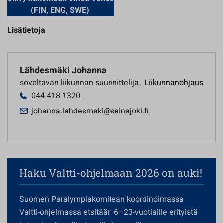
(FIN, ENG, SWE)
Lisätietoja
Lähdesmäki Johanna
soveltavan liikunnan suunnittelija
,
Liikunnanohjaus
044 418 1320
johanna.lahdesmaki@seinajoki.fi
Haku Valtti-ohjelmaan 2026 on auki!
Suomen Paralympiakomitean koordinoimassa
Valtti-ohjelmassa etsitään 6–23-vuotiaille erityistä