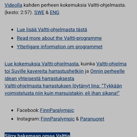
Videolla
kahden perheen kokemuksia Valtti-ohjelmasta.
(kesto: 2:57).
SWE
&
ENG
Lue lisää Valtti-ohjelmasta tästä
Read more about the Valtti-programme
Ytterligare information om programmet
Lue kokemuksia Valtti-ohjelmasta
, kuinka
Valtti-ohjelma
toi Suville kavereita harrastushetkiin
ja
Onnin perheelle
idean yhteisestä harrastuksesta
Valtti-ohjelmasta harrastuksen löytänyt Iina: “Tykkään
voimistelusta niin kuin marsuistakin, eli ihan sikana!”
Facebook:
FinnParalympic
Instagram:
FinnParalympic
&
Paranuoret
Siirry hakemaan omaa Valttia