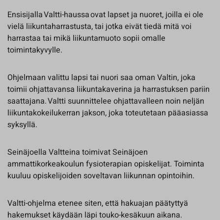
Ensisijalla Valtti-haussa ovat lapset ja nuoret, joilla ei ole
vielä liikuntaharrastusta, tai jotka eivät tiedä mitä voi
harrastaa tai mikä liikuntamuoto sopii omalle
toimintakyvylle.
Ohjelmaan valittu lapsi tai nuori saa oman Valtin, joka
toimii ohjattavansa liikuntakaverina ja harrastuksen pariin
saattajana. Valtti suunnittelee ohjattavalleen noin neljän
liikuntakokeilukerran jakson, joka toteutetaan pääasiassa
syksyllä.
Seinäjoella Valtteina toimivat Seinäjoen
ammattikorkeakoulun fysioterapian opiskelijat. Toiminta
kuuluu opiskelijoiden soveltavan liikunnan opintoihin.
Valtti-ohjelma etenee siten, että hakuajan päätyttyä
hakemukset käydään läpi touko-kesäkuun aikana.