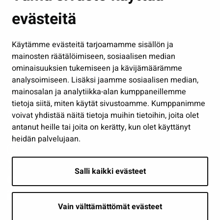
Kasvatus ja opetus
evästeitä
Kulttuuri ja liikunta
Hallinto
Käytämme evästeitä tarjoamamme sisällön ja
Työ ja yrittäminen
mainosten räätälöimiseen, sosiaalisen median
Osallistu ja asioi
ominaisuuksien tukemiseen ja kävijämäärämme
analysoimiseen. Lisäksi jaamme sosiaalisen median,
Näytä omat evästeasetukseni
mainosalan ja analytiikka-alan kumppaneillemme
tietoja siitä, miten käytät sivustoamme. Kumppanimme
Seuraa meitä
voivat yhdistää näitä tietoja muihin tietoihin, joita olet
antanut heille tai joita on kerätty, kun olet käyttänyt
heidän palvelujaan.
Salli kaikki evästeet
Vain välttämättömät evästeet