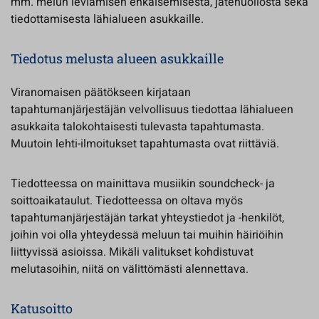
mm. melun leviämisen ehkäisemisestä, jätehuollosta sekä
tiedottamisesta lähialueen asukkaille.
Tiedotus melusta alueen asukkaille
Viranomaisen päätökseen kirjataan
tapahtumanjärjestäjän velvollisuus tiedottaa lähialueen
asukkaita talokohtaisesti tulevasta tapahtumasta.
Muutoin lehti-ilmoitukset tapahtumasta ovat riittäviä.
Tiedotteessa on mainittava musiikin soundcheck- ja
soittoaikataulut. Tiedotteessa on oltava myös
tapahtumanjärjestäjän tarkat yhteystiedot ja -henkilöt,
joihin voi olla yhteydessä meluun tai muihin häiriöihin
liittyvissä asioissa. Mikäli valitukset kohdistuvat
melutasoihin, niitä on välittömästi alennettava.
Katusoitto