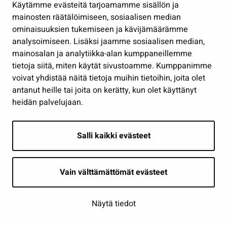
Käytämme evästeitä tarjoamamme sisällön ja
Työ ja yrittäminen
mainosten räätälöimiseen, sosiaalisen median
Osallistu ja asioi
ominaisuuksien tukemiseen ja kävijämäärämme
analysoimiseen. Lisäksi jaamme sosiaalisen median,
Näytä omat evästeasetukseni
mainosalan ja analytiikka-alan kumppaneillemme
tietoja siitä, miten käytät sivustoamme. Kumppanimme
Seuraa meitä
voivat yhdistää näitä tietoja muihin tietoihin, joita olet
antanut heille tai joita on kerätty, kun olet käyttänyt
heidän palvelujaan.
Salli kaikki evästeet
Vain välttämättömät evästeet
Näytä tiedot
Saavutettavuusseloste
| © Seinäjoki 2026