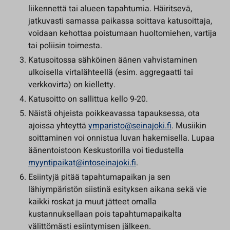
liikennettä tai alueen tapahtumia. Häiritsevä,
jatkuvasti samassa paikassa soittava katusoittaja,
voidaan kehottaa poistumaan huoltomiehen, vartija
tai poliisin toimesta.
Katusoitossa sähköinen äänen vahvistaminen
ulkoisella virtalähteellä (esim. aggregaatti tai
verkkovirta) on kielletty.
Katusoitto on sallittua kello 9-20.
Näistä ohjeista poikkeavassa tapauksessa, ota
ajoissa yhteyttä
ymparisto@seinajoki.fi
. Musiikin
soittaminen voi onnistua luvan hakemisella. Lupaa
äänentoistoon Keskustorilla voi tiedustella
myyntipaikat@intoseinajoki.fi
.
Esiintyjä pitää tapahtumapaikan ja sen
lähiympäristön siistinä esityksen aikana sekä vie
kaikki roskat ja muut jätteet omalla
kustannuksellaan pois tapahtumapaikalta
välittömästi esiintymisen jälkeen.