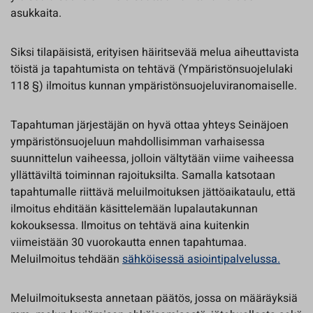
asukkaita.
Siksi tilapäisistä, erityisen häiritsevää melua aiheuttavista
töistä ja tapahtumista on tehtävä (Ympäristönsuojelulaki
118 §) ilmoitus kunnan ympäristönsuojeluviranomaiselle.
Tapahtuman järjestäjän on hyvä ottaa yhteys Seinäjoen
ympäristönsuojeluun mahdollisimman varhaisessa
suunnittelun vaiheessa, jolloin vältytään viime vaiheessa
yllättäviltä toiminnan rajoituksilta. Samalla katsotaan
tapahtumalle riittävä meluilmoituksen jättöaikataulu, että
ilmoitus ehditään käsittelemään lupalautakunnan
kokouksessa. Ilmoitus on tehtävä aina kuitenkin
viimeistään 30 vuorokautta ennen tapahtumaa.
Meluilmoitus tehdään
sähköisessä asiointipalvelussa.
Meluilmoituksesta annetaan päätös, jossa on määräyksiä