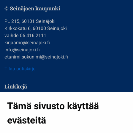
© Seinäjoen kaupunki
PL 215, 60101 Seinäjoki
Kirkkokatu 6, 60100 Seinäjoki
vaihde 06 416 2111
kirjaamo@seinajoki.fi
info@seinajoki.fi
etunimi.sukunimi@seinajoki.fi
Tilaa uutiskirje
Linkkejä
Asuminen ja ympäristö
Tämä sivusto käyttää
Kasvatus ja opetus
evästeitä
Kulttuuri ja liikunta
Hallinto