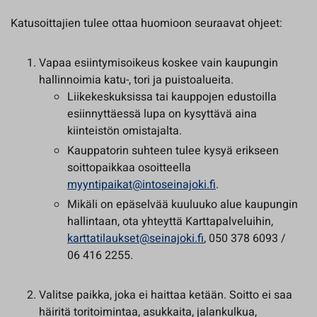
Katusoittajien tulee ottaa huomioon seuraavat ohjeet:
Vapaa esiintymisoikeus koskee vain kaupungin
hallinnoimia katu-, tori ja puistoalueita.
Liikekeskuksissa tai kauppojen edustoilla
esiinnyttäessä lupa on kysyttävä aina
kiinteistön omistajalta.
Kauppatorin suhteen tulee kysyä erikseen
soittopaikkaa osoitteella
myyntipaikat@intoseinajoki.fi
.
Mikäli on epäselvää kuuluuko alue kaupungin
hallintaan, ota yhteyttä Karttapalveluihin,
karttatilaukset@seinajoki.fi
, 050 378 6093 /
06 416 2255.
Valitse paikka, joka ei haittaa ketään. Soitto ei saa
häiritä toritoimintaa, asukkaita, jalankulkua,