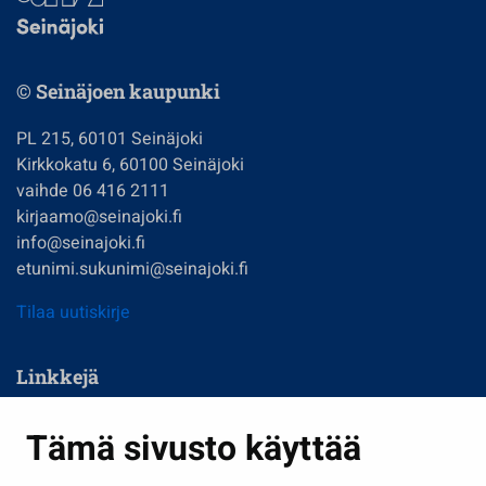
© Seinäjoen kaupunki
PL 215, 60101 Seinäjoki
Kirkkokatu 6, 60100 Seinäjoki
vaihde 06 416 2111
kirjaamo@seinajoki.fi
info@seinajoki.fi
etunimi.sukunimi@seinajoki.fi
Tilaa uutiskirje
Linkkejä
Asuminen ja ympäristö
Tämä sivusto käyttää
Kasvatus ja opetus