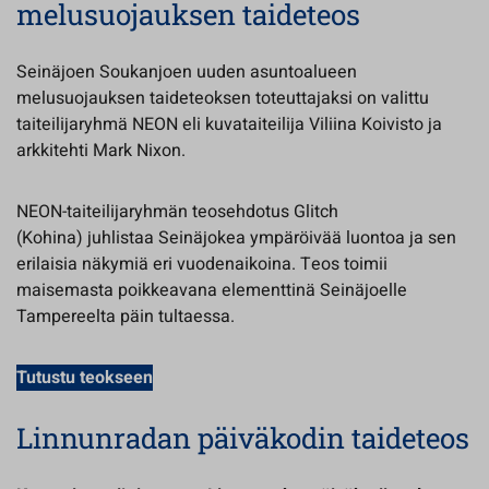
melusuojauksen taideteos
Seinäjoen Soukanjoen uuden asuntoalueen
melusuojauksen taideteoksen toteuttajaksi on valittu
taiteilijaryhmä NEON eli kuvataiteilija Viliina Koivisto ja
arkkitehti Mark Nixon.
NEON-taiteilijaryhmän teosehdotus Glitch
(Kohina) juhlistaa Seinäjokea ympäröivää luontoa ja sen
erilaisia näkymiä eri vuodenaikoina. Teos toimii
maisemasta poikkeavana elementtinä Seinäjoelle
Tampereelta päin tultaessa.
Tutustu teokseen
Linnunradan päiväkodin taideteos