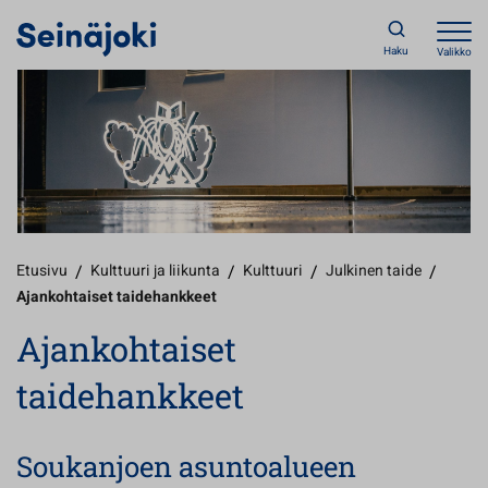
Haku
Valikko
Etusivu
/
Kulttuuri ja liikunta
/
Kulttuuri
/
Julkinen taide
/
Ajankohtaiset taidehankkeet
Ajankohtaiset
taidehankkeet
Soukanjoen asuntoalueen