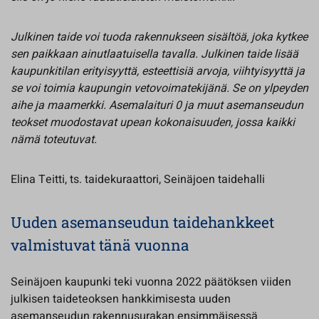
Julkinen taide voi tuoda rakennukseen sisältöä, joka kytkee
sen paikkaan ainutlaatuisella tavalla. Julkinen taide lisää
kaupunkitilan erityisyyttä, esteettisiä arvoja, viihtyisyyttä ja
se voi toimia kaupungin vetovoimatekijänä. Se on ylpeyden
aihe ja maamerkki. Asemalaituri 0 ja muut asemanseudun
teokset muodostavat upean kokonaisuuden, jossa kaikki
nämä toteutuvat.
Elina Teitti, ts. taidekuraattori, Seinäjoen taidehalli
Uuden asemanseudun taidehankkeet
valmistuvat tänä vuonna
Seinäjoen kaupunki teki vuonna 2022 päätöksen viiden
julkisen taideteoksen hankkimisesta uuden
asemanseudun rakennusurakan ensimmäisessä