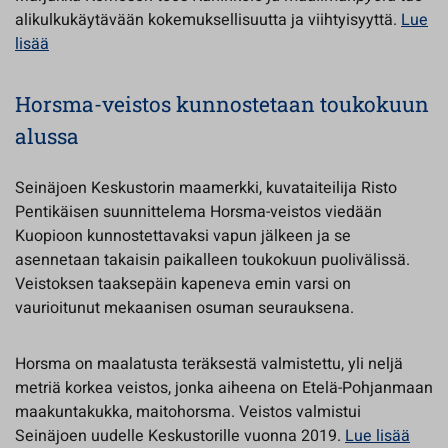
alikulkukäytävään kokemuksellisuutta ja viihtyisyyttä.
Lue
lisää
Horsma-veistos kunnostetaan toukokuun
alussa
Seinäjoen Keskustorin maamerkki, kuvataiteilija Risto
Pentikäisen suunnittelema Horsma-veistos viedään
Kuopioon kunnostettavaksi vapun jälkeen ja se
asennetaan takaisin paikalleen toukokuun puolivälissä.
Veistoksen taaksepäin kapeneva emin varsi on
vaurioitunut mekaanisen osuman seurauksena.
Horsma on maalatusta teräksestä valmistettu, yli neljä
metriä korkea veistos, jonka aiheena on Etelä-Pohjanmaan
maakuntakukka, maitohorsma. Veistos valmistui
Seinäjoen uudelle Keskustorille vuonna 2019.
Lue lisää