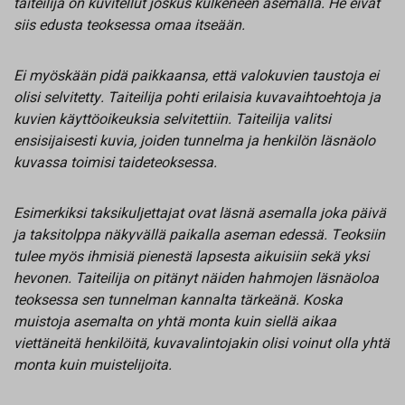
taiteilija on kuvitellut joskus kulkeneen asemalla. He eivät
siis edusta teoksessa omaa itseään.
Ei myöskään pidä paikkaansa, että valokuvien taustoja ei
olisi selvitetty. Taiteilija pohti erilaisia kuvavaihtoehtoja ja
kuvien käyttöoikeuksia selvitettiin. Taiteilija valitsi
ensisijaisesti kuvia, joiden tunnelma ja henkilön läsnäolo
kuvassa toimisi taideteoksessa.
Esimerkiksi taksikuljettajat ovat läsnä asemalla joka päivä
ja taksitolppa näkyvällä paikalla aseman edessä. Teoksiin
tulee myös ihmisiä pienestä lapsesta aikuisiin sekä yksi
hevonen. Taiteilija on pitänyt näiden hahmojen läsnäoloa
teoksessa sen tunnelman kannalta tärkeänä. Koska
muistoja asemalta on yhtä monta kuin siellä aikaa
viettäneitä henkilöitä, kuvavalintojakin olisi voinut olla yhtä
monta kuin muistelijoita.