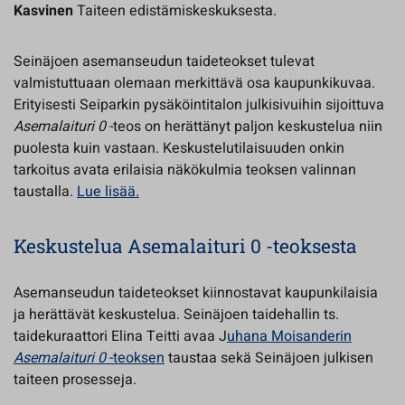
Kasvinen
Taiteen edistämiskeskuksesta.
Seinäjoen asemanseudun taideteokset tulevat
valmistuttuaan olemaan merkittävä osa kaupunkikuvaa.
Erityisesti Seiparkin pysäköintitalon julkisivuihin sijoittuva
Asemalaituri 0
-teos on herättänyt paljon keskustelua niin
puolesta kuin vastaan. Keskustelutilaisuuden onkin
tarkoitus avata erilaisia näkökulmia teoksen valinnan
taustalla.
Lue lisää.
Keskustelua Asemalaituri 0 -teoksesta
Asemanseudun taideteokset kiinnostavat kaupunkilaisia
ja herättävät keskustelua. Seinäjoen taidehallin ts.
taidekuraattori Elina Teitti avaa J
uhana Moisanderin
Asemalaituri 0
-teoksen
taustaa sekä Seinäjoen julkisen
taiteen prosesseja.