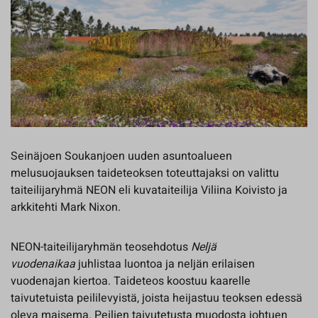
Seinäjoen Soukanjoen uuden asuntoalueen
melusuojauksen taideteoksen toteuttajaksi on valittu
taiteilijaryhmä NEON eli kuvataiteilija Viliina Koivisto ja
arkkitehti Mark Nixon.
NEON-taiteilijaryhmän teosehdotus
Neljä
vuodenaikaa
juhlistaa luontoa ja neljän erilaisen
vuodenajan kiertoa. Taideteos koostuu kaarelle
taivutetuista peililevyistä, joista heijastuu teoksen edessä
oleva maisema. Peilien taivutetusta muodosta johtuen