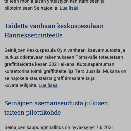
taiteen monialaisen yhteistyön kehittämiseen ja
pilotoimiseen Seinäjoella.
Lue lisää
Taidetta vanhaan keskuspesulaan
Hanneksenrinteelle
Seinäjoen Keskuspesula Oy:n vanhaan, kaavamuutosta ja
purkua odottavaan rakennukseen Törnävälle toteutetaan
graffititaidetta kesän 2021 aikana. Kutsutapahtuman
kuraattorina toimii graffititaiteilija Tero Jussila. Mukana on
seinäjokelaistaustaista graffitimaalareita ja
kuvataiteilijoita.
Lue lisää
Seinäjoen asemanseudusta julkisen
taiteen pilottikohde
Seinäjoen kaupunginhallitus on hyväksynyt 7.6.2021