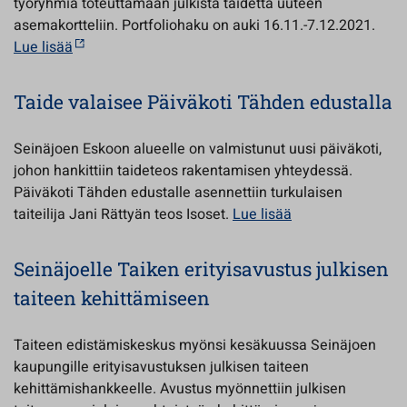
työryhmiä toteuttamaan julkista taidetta uuteen
asemakortteliin. Portfoliohaku on auki 16.11.-7.12.2021.
Lue lisää
Taide valaisee Päiväkoti Tähden edustalla
Seinäjoen Eskoon alueelle on valmistunut uusi päiväkoti,
johon hankittiin taideteos rakentamisen yhteydessä.
Päiväkoti Tähden edustalle asennettiin turkulaisen
taiteilija Jani Rättyän teos Isoset.
Lue lisää
Seinäjoelle Taiken erityisavustus julkisen
taiteen kehittämiseen
Taiteen edistämiskeskus myönsi kesäkuussa Seinäjoen
kaupungille erityisavustuksen julkisen taiteen
kehittämishankkeelle. Avustus myönnettiin julkisen