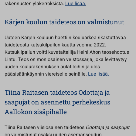
rakennusten yläkerroksista.
Lue lisää.
Kärjen koulun taideteos on valmistunut
Uuteen Kärjen kouluun haettiin kouluarkea rikastuttavaa
taideteosta kutsukilpailun kautta vuonna 2022.
Kutsukilpailun voitti kuvataiteilija Heini Ahon teosehdotus
Lintu. Teos on moniosainen veistossarja, joka levittäytyy
uuden koulurakennuksen aulatiloihin ja ulos
pääsisäänkäynnin viereiselle seinälle.
Lue lisää.
Tiina Raitasen taideteos Odottaja ja
saapujat on asennettu perhekeskus
Aallokon sisäpihalle
Tiina Raitasen viisiosainen taideteos
Odottaja ja saapujat
on valmistunut osaksi uuden asemanseudun