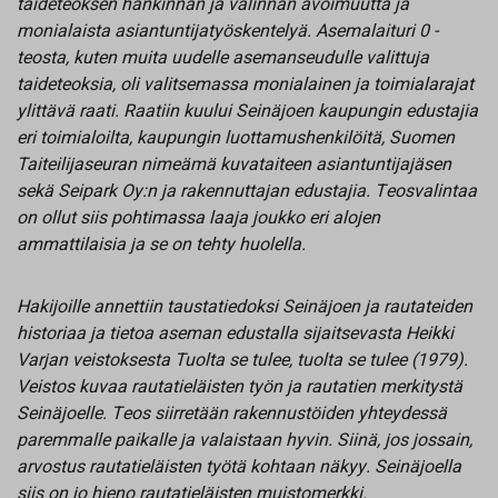
taideteoksen hankinnan ja valinnan avoimuutta ja
monialaista asiantuntijatyöskentelyä. Asemalaituri 0 -
teosta, kuten muita uudelle asemanseudulle valittuja
taideteoksia, oli valitsemassa monialainen ja toimialarajat
ylittävä raati. Raatiin kuului Seinäjoen kaupungin edustajia
eri toimialoilta, kaupungin luottamushenkilöitä, Suomen
Taiteilijaseuran nimeämä kuvataiteen asiantuntijajäsen
sekä Seipark Oy:n ja rakennuttajan edustajia. Teosvalintaa
on ollut siis pohtimassa laaja joukko eri alojen
ammattilaisia ja se on tehty huolella.
Hakijoille annettiin taustatiedoksi Seinäjoen ja rautateiden
historiaa ja tietoa aseman edustalla sijaitsevasta Heikki
Varjan veistoksesta Tuolta se tulee, tuolta se tulee (1979).
Veistos kuvaa rautatieläisten työn ja rautatien merkitystä
Seinäjoelle. Teos siirretään rakennustöiden yhteydessä
paremmalle paikalle ja valaistaan hyvin. Siinä, jos jossain,
arvostus rautatieläisten työtä kohtaan näkyy. Seinäjoella
siis on jo hieno rautatieläisten muistomerkki.