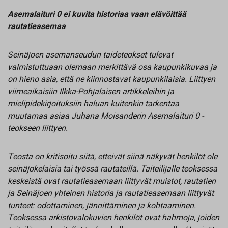
Asemalaituri 0 ei kuvita historiaa vaan elävöittää
rautatieasemaa
Seinäjoen asemanseudun taideteokset tulevat
valmistuttuaan olemaan merkittävä osa kaupunkikuvaa ja
on hieno asia, että ne kiinnostavat kaupunkilaisia. Liittyen
viimeaikaisiin Ilkka-Pohjalaisen artikkeleihin ja
mielipidekirjoituksiin haluan kuitenkin tarkentaa
muutamaa asiaa Juhana Moisanderin Asemalaituri 0 -
teokseen liittyen.
Teosta on kritisoitu siitä, etteivät siinä näkyvät henkilöt ole
seinäjokelaisia tai työssä rautateillä. Taiteilijalle teoksessa
keskeistä ovat rautatieasemaan liittyvät muistot, rautatien
ja Seinäjoen yhteinen historia ja rautatieasemaan liittyvät
tunteet: odottaminen, jännittäminen ja kohtaaminen.
Teoksessa arkistovalokuvien henkilöt ovat hahmoja, joiden