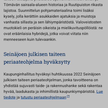
Törnävän sairaala-alueen historiaa ja Ruutipuiston rikasta
lajistoa. Suunnittelun pohjamateriaalina toimi lisäksi
kysely, jolla kerättiin asukkaiden ajatuksia ja muistoja
vanhasta sillasta ja sen lähiympäristöstä. Valoveistosten
muotokieli on peräisin oikeista ja mielikuvituspöllöistä: ne
ovat eräänlaisia hybridejä, jotka voivat viitata niin
menneeseen kuin tulevaankin.
Seinäjoen julkisen taiteen
periaateohjelma hyväksytty
Kaupunginhallitus hyväksyi huhtikuussa 2022 Seinäjoen
julkisen taiteen periaateohjelman, jonka tavoitteena on
yhdistää sujuvasti taide- ja rakennushanke sekä rakentaa
hyvää, laadukasta ja inhimillistä kaupunkiympäristöä.
Lue
tiedote
ja
tutustu periaateohjelmaan