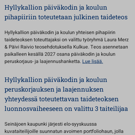
Hyllykallion päiväkodin ja koulun
pihapiiriin toteutetaan julkinen taideteos
Hyllykallion päiväkodin ja koulun yhteisen pihapiirin
taideteoksen toteuttajaksi on valittu työryhmä Laura Merz
& Päivi Raivio teosehdotuksella Kulkue. Teos asennetaan
paikalleen kesällä 2027 osana päiväkodin ja koulun
peruskorjaus- ja laajennushanketta.
Lue lisää.
Hyllykallion päiväkodin ja koulun
peruskorjauksen ja laajennuksen
yhteydessä toteutettavan taideteoksen
luonnosvaiheeseen on valittu 3 taiteilijaa
Seinäjoen kaupunki järjesti elo-syyskuussa
kuvataiteilijoille suunnatun avoimen portfoliohaun, jolla