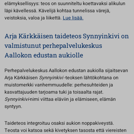
elämyksellisyys: teos on suunniteltu koettavaksi alikulun
läpi kävellessä. Kävelijä kohtaa tunnelissa värejä,
veistoksia, valoa ja liikettä.
Lue lisää.
Arja Kärkkäisen taideteos Synnyinkivi on
valmistunut perhepalvelukeskus
Aallokon edustan aukiolle
Perhepalvelukeskus Aallokon edustan aukiolla sijaitsevan
Arja Kärkkäisen
Synnyinkivi
-teoksen lähtökohtana on
muistomerkki vanhemmuudelle: perhesuhteiden ja
kasvattajuuden tarjoama tuki ja toisaalta rajat.
Synnyinkivi
-nimi viittaa eläviin ja elämiseen, elämän
syntyyn.
Taideteos integroituu osaksi aukion noppakiveystä.
Teosta voi katsoa sekä kivetyksen tasosta että viereisten