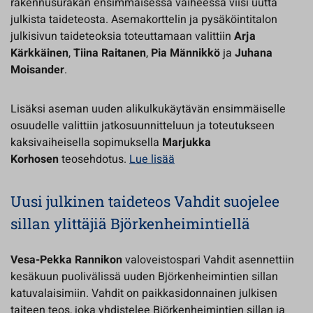
rakennusurakan ensimmäisessä vaiheessa viisi uutta
julkista taideteosta. Asemakorttelin ja pysäköintitalon
julkisivun taideteoksia toteuttamaan valittiin
Arja
Kärkkäinen
,
Tiina Raitanen
,
Pia Männikkö
ja
Juhana
Moisander
.
Lisäksi aseman uuden alikulkukäytävän ensimmäiselle
osuudelle valittiin jatkosuunnitteluun ja toteutukseen
kaksivaiheisella sopimuksella
Marjukka
Korhosen
teosehdotus.
Lue lisää
Uusi julkinen taideteos Vahdit suojelee
sillan ylittäjiä Björkenheimintiellä
Vesa-Pekka Rannikon
valoveistospari Vahdit asennettiin
kesäkuun puolivälissä uuden Björkenheimintien sillan
katuvalaisimiin. Vahdit on paikkasidonnainen julkisen
taiteen teos, joka yhdistelee Björkenheimintien sillan ja