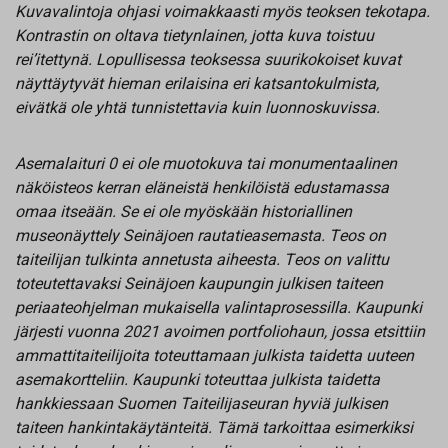
Kuvavalintoja ohjasi voimakkaasti myös teoksen tekotapa.
Kontrastin on oltava tietynlainen, jotta kuva toistuu
rei’itettynä. Lopullisessa teoksessa suurikokoiset kuvat
näyttäytyvät hieman erilaisina eri katsantokulmista,
eivätkä ole yhtä tunnistettavia kuin luonnoskuvissa.
Asemalaituri 0 ei ole muotokuva tai monumentaalinen
näköisteos kerran eläneistä henkilöistä edustamassa
omaa itseään. Se ei ole myöskään historiallinen
museonäyttely Seinäjoen rautatieasemasta. Teos on
taiteilijan tulkinta annetusta aiheesta. Teos on valittu
toteutettavaksi Seinäjoen kaupungin julkisen taiteen
periaateohjelman mukaisella valintaprosessilla. Kaupunki
järjesti vuonna 2021 avoimen portfoliohaun, jossa etsittiin
ammattitaiteilijoita toteuttamaan julkista taidetta uuteen
asemakortteliin. Kaupunki toteuttaa julkista taidetta
hankkiessaan Suomen Taiteilijaseuran hyviä julkisen
taiteen hankintakäytänteitä. Tämä tarkoittaa esimerkiksi