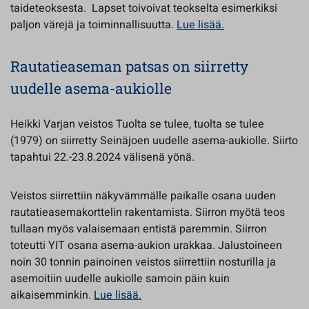
taideteoksesta. Lapset toivoivat teokselta esimerkiksi
paljon värejä ja toiminnallisuutta.
Lue lisää.
Rautatieaseman patsas on siirretty
uudelle asema-aukiolle
Heikki Varjan veistos Tuolta se tulee, tuolta se tulee
(1979) on siirretty Seinäjoen uudelle asema-aukiolle. Siirto
tapahtui 22.-23.8.2024 välisenä yönä.
Veistos siirrettiin näkyvämmälle paikalle osana uuden
rautatieasemakorttelin rakentamista. Siirron myötä teos
tullaan myös valaisemaan entistä paremmin. Siirron
toteutti YIT osana asema-aukion urakkaa. Jalustoineen
noin 30 tonnin painoinen veistos siirrettiin nosturilla ja
asemoitiin uudelle aukiolle samoin päin kuin
aikaisemminkin.
Lue lisää.