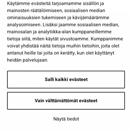
Käytämme evästeitä tarjoamamme sisällön ja
mainosten räätälöimiseen, sosiaalisen median
ominaisuuksien tukemiseen ja kävijämäärämme
analysoimiseen. Lisäksi jaamme sosiaalisen median,
mainosalan ja analytiikka-alan kumppaneillemme
tietoja siitä, miten käytät sivustoamme. Kumppanimme
voivat yhdistää näitä tietoja muihin tietoihin, joita olet
antanut heille tai joita on kerätty, kun olet käyttänyt
heidän palvelujaan.
Salli kaikki evästeet
© Seinäjoen kaupunki
PL 215, 60101 Seinäjoki
Vain välttämättömät evästeet
Kirkkokatu 6, 60100 Seinäjoki
vaihde 06 416 2111
kirjaamo@seinajoki.fi
Näytä tiedot
info@seinajoki.fi