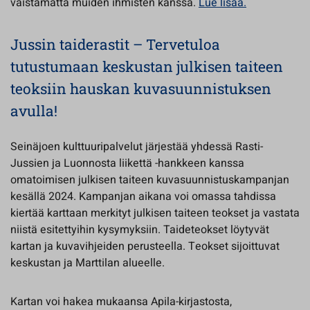
väistämättä muiden ihmisten kanssa.
Lue lisää.
Jussin taiderastit – Tervetuloa
tutustumaan keskustan julkisen taiteen
teoksiin hauskan kuvasuunnistuksen
avulla!
Seinäjoen kulttuuripalvelut järjestää yhdessä Rasti-
Jussien ja Luonnosta liikettä -hankkeen kanssa
omatoimisen julkisen taiteen kuvasuunnistuskampanjan
kesällä 2024. Kampanjan aikana voi omassa tahdissa
kiertää karttaan merkityt julkisen taiteen teokset ja vastata
niistä esitettyihin kysymyksiin. Taideteokset löytyvät
kartan ja kuvavihjeiden perusteella. Teokset sijoittuvat
keskustan ja Marttilan alueelle.
Kartan voi hakea mukaansa Apila-kirjastosta,