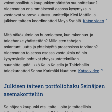
voivat osallistua kaupunkiympäristön suunnitteluun?
Videosarjan ensimmäisessä osassa kysymyksiin
vastaavat vuorovaikutussuunnittelija Kirsi Mattila ja
julkisen taiteen koordinaattori Maya Syrjälä.
Katso video
Mitä näkökulmia on huomioitava, kun rakennus- ja
taidehanke yhdistetään? Millaisten tahojen
asiantuntijuutta ja yhteistyötä prosessissa tarvitaan?
Videosarjan toisessa osassa vastauksia näihin
kysymyksiin pohtivat yhdyskuntatekniikan
suunnittelupäällikkö Keijo Kaistila ja Taidehallin
taidekuraattori Sanna Karimäki-Nuutinen.
Katso video
Julkisen taiteen portfoliohaku Seinäjoen
asemakortteliin
Seinäjoen kaupunki etsii taiteilijoita ja taiteellisia