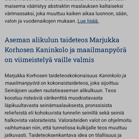
maisema vääristyy abstraktin maalauksen kaltaiseksi
värimassaksi, joka muuttuu kaiken aikaa luonnon, sään,
valon ja vuodenaikojen mukaan.
Lue lisää.
Aseman alikulun taideteos Marjukka
Korhosen Kaninkolo ja maailmanpyörä
on viimeistelyä vaille valmis
Marjukka Korhosen taideteoskokonaisuus
Kaninkolo ja
maailmanpyörä
on kokonaistaideteos, joka sijoittuu
Seinäjoen uuden rautatieaseman alikulkuun. Teos
koostuu risteäviä värikenttiä muodostavasta
läpikuultavasta seinämaalauksesta, pronssisista
reliefeistä eli kohokuvista tunnelin seinillä sekä seiniä
halkovista valoraiteista. Valoraiteiden valot on ohjelmoitu
vaihtumaan niin, että tunnelissa kulkijalle teos muuttuu
jatkuvasti. Taideteoksenkantava idea on tilallisuus ja