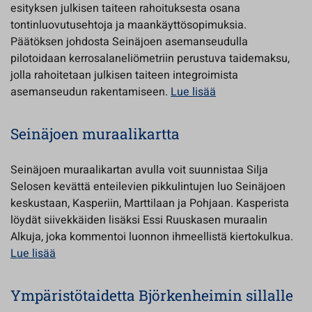
esityksen julkisen taiteen rahoituksesta osana
tontinluovutusehtoja ja maankäyttösopimuksia.
Päätöksen johdosta Seinäjoen asemanseudulla
pilotoidaan kerrosalaneliömetriin perustuva taidemaksu,
jolla rahoitetaan julkisen taiteen integroimista
asemanseudun rakentamiseen.
Lue lisää
Seinäjoen muraalikartta
Seinäjoen muraalikartan avulla voit suunnistaa Silja
Selosen kevättä enteilevien pikkulintujen luo Seinäjoen
keskustaan, Kasperiin, Marttilaan ja Pohjaan. Kasperista
löydät siivekkäiden lisäksi Essi Ruuskasen muraalin
Alkuja, joka kommentoi luonnon ihmeellistä kiertokulkua.
Lue lisää
Ympäristötaidetta Björkenheimin sillalle