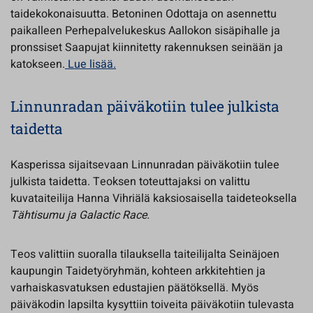
taidekokonaisuutta. Betoninen Odottaja on asennettu
paikalleen Perhepalvelukeskus Aallokon sisäpihalle ja
pronssiset Saapujat kiinnitetty rakennuksen seinään ja
katokseen.
Lue lisää.
Linnunradan päiväkotiin tulee julkista
taidetta
Kasperissa sijaitsevaan Linnunradan päiväkotiin tulee
julkista taidetta. Teoksen toteuttajaksi on valittu
kuvataiteilija Hanna Vihriälä kaksiosaisella taideteoksella
Tähtisumu ja Galactic Race.
Teos valittiin suoralla tilauksella taiteilijalta Seinäjoen
kaupungin Taidetyöryhmän, kohteen arkkitehtien ja
varhaiskasvatuksen edustajien päätöksellä. Myös
päiväkodin lapsilta kysyttiin toiveita päiväkotiin tulevasta