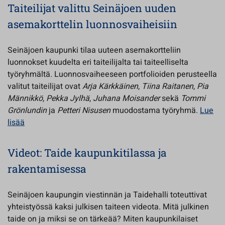
Taiteilijat valittu Seinäjoen uuden
asemakorttelin luonnosvaiheisiin
Seinäjoen kaupunki tilaa uuteen asemakortteliin
luonnokset kuudelta eri taiteilijalta tai taiteelliselta
työryhmältä. Luonnosvaiheeseen portfolioiden perusteella
valitut taiteilijat ovat
Arja Kärkkäinen
,
Tiina Raitanen
,
Pia
Männikkö
,
Pekka Jylhä
,
Juhana Moisander
sekä
Tommi
Grönlundin
ja
Petteri Nisusen
muodostama työryhmä.
Lue
lisää
Videot: Taide kaupunkitilassa ja
rakentamisessa
Seinäjoen kaupungin viestinnän ja Taidehalli toteuttivat
yhteistyössä kaksi julkisen taiteen videota. Mitä julkinen
taide on ja miksi se on tärkeää? Miten kaupunkilaiset