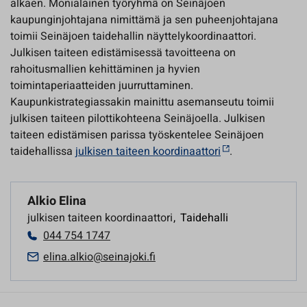
alkaen. Monialainen työryhmä on Seinäjoen
kaupunginjohtajana nimittämä ja sen puheenjohtajana
toimii Seinäjoen taidehallin näyttelykoordinaattori.
Julkisen taiteen edistämisessä tavoitteena on
rahoitusmallien kehittäminen ja hyvien
toimintaperiaatteiden juurruttaminen.
Kaupunkistrategiassakin mainittu asemanseutu toimii
julkisen taiteen pilottikohteena Seinäjoella. Julkisen
taiteen edistämisen parissa työskentelee Seinäjoen
taidehallissa
julkisen taiteen koordinaattori
.
Alkio Elina
julkisen taiteen koordinaattori
,
Taidehalli
044 754 1747
elina.alkio@seinajoki.fi