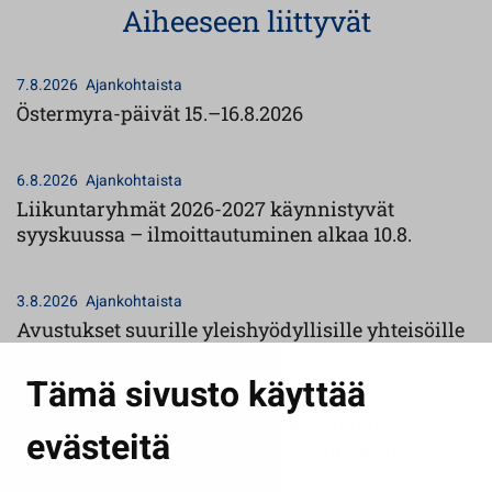
Aiheeseen liittyvät
7.8.2026
Ajankohtaista
Östermyra-päivät 15.–16.8.2026
6.8.2026
Ajankohtaista
Liikuntaryhmät 2026-2027 käynnistyvät
syyskuussa – ilmoittautuminen alkaa 10.8.
3.8.2026
Ajankohtaista
Avustukset suurille yleishyödyllisille yhteisöille
Tämä sivusto käyttää
26.7.2026
Ajankohtaista
Seinäjoki pääsi harvalukuiseen joukkoon –
evästeitä
Aalto-keskus maailmanperintökohteeksi