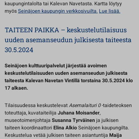
kaupungintalolta tai Kalevan Navetasta. Kartta löytyy
myös
Seinäjoen kaupungin verkkosivuilta.
Lue lisää.
TAITEEN PAIKKA – keskustelutilaisuus
uuden asemanseudun julkisesta taiteesta
30.5.2024
Seinäjoen kulttuuripalvelut järjestää avoimen
keskustelutilaisuuden uuden asemanseudun julkisesta
taiteesta Kalevan Navetan Vintillä torstaina 30.5.2024 klo
17 alkaen.
Tilaisuudessa keskustelevat
Asemalaituri 0
-taideteoksen
toteuttaja, kuvataiteilija
Juhana Moisander
,
museotoimenjohtaja
Susanna Tyrväinen
ja julkisen
taiteen koordinaattori
Elina Alkio
Seinäjoen kaupungilta.
Keskustelua vetää julkisen taiteen asiantuntija
Maija