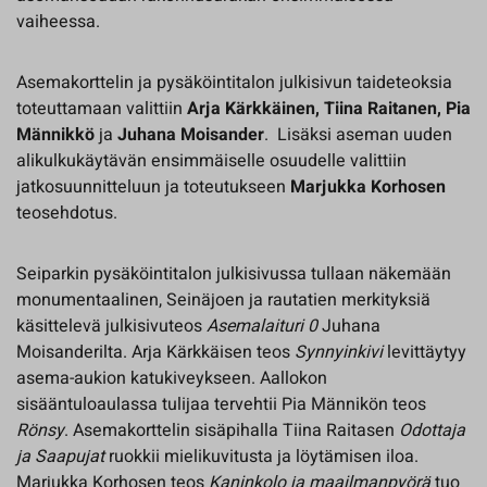
vaiheessa.
Asemakorttelin ja pysäköintitalon julkisivun taideteoksia
toteuttamaan valittiin
Arja Kärkkäinen, Tiina Raitanen, Pia
Männikkö
ja
Juhana Moisander
. Lisäksi aseman uuden
alikulkukäytävän ensimmäiselle osuudelle valittiin
jatkosuunnitteluun ja toteutukseen
Marjukka Korhosen
teosehdotus.
Seiparkin pysäköintitalon julkisivussa tullaan näkemään
monumentaalinen, Seinäjoen ja rautatien merkityksiä
käsittelevä julkisivuteos
Asemalaituri 0
Juhana
Moisanderilta. Arja Kärkkäisen teos
Synnyinkivi
levittäytyy
asema-aukion katukiveykseen. Aallokon
sisääntuloaulassa tulijaa tervehtii Pia Männikön teos
Rönsy
. Asemakorttelin sisäpihalla Tiina Raitasen
Odottaja
ja Saapujat
ruokkii mielikuvitusta ja löytämisen iloa.
Marjukka Korhosen teos
Kaninkolo ja maailmanpyörä
tuo