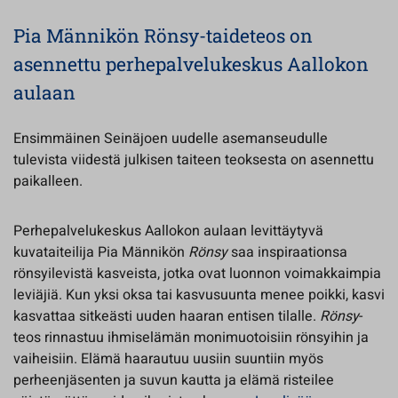
Pia Männikön Rönsy-taideteos on
asennettu perhepalvelukeskus Aallokon
aulaan
Ensimmäinen Seinäjoen uudelle asemanseudulle
tulevista viidestä julkisen taiteen teoksesta on asennettu
paikalleen.
Perhepalvelukeskus Aallokon aulaan levittäytyvä
kuvataiteilija Pia Männikön
Rönsy
saa inspiraationsa
rönsyilevistä kasveista, jotka ovat luonnon voimakkaimpia
leviäjiä. Kun yksi oksa tai kasvusuunta menee poikki, kasvi
kasvattaa sitkeästi uuden haaran entisen tilalle.
Rönsy
-
teos rinnastuu ihmiselämän monimuotoisiin rönsyihin ja
vaiheisiin. Elämä haarautuu uusiin suuntiin myös
perheenjäsenten ja suvun kautta ja elämä risteilee