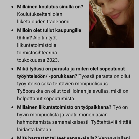
Millainen koulutus sinulla on?
Koulutukseltani olen
liiketalouden tradenomi.
Milloin olet tullut kaupungille
töihin?
Aloitin työt
liikuntatoimistolla
toimistosihteerinä
toukokuussa 2023.
Mikä työssä on parasta ja miten olet sopeutunut
työyhteisöön/ -porukkaan?
Työssä parasta on ollut
työyhteisö sekä tehtävien monipuolisuus.
Työporukka on ollut tosi iloinen ja avulias, mikä on
helpottanut sopeutumista.
Millainen liikuntatoimisto on työpaikkana?
Työ on
hyvin monipuolista ja vaatii monen asian
hahmottamista samanaikaisesti. Työtehtäviä riittää
laidasta laitaan.
Mitä harrastat tai teet vapaa-ajalla?
Vapaa-ajallani