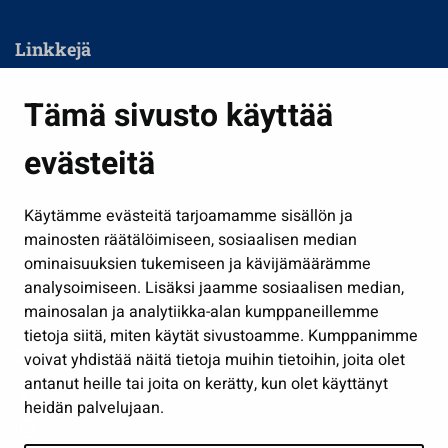
Linkkejä
Asuminen ja ympäristö
Tämä sivusto käyttää
Kasvatus ja opetus
evästeitä
Kulttuuri ja liikunta
Hallinto
Käytämme evästeitä tarjoamamme sisällön ja
Työ ja yrittäminen
mainosten räätälöimiseen, sosiaalisen median
Osallistu ja asioi
ominaisuuksien tukemiseen ja kävijämäärämme
analysoimiseen. Lisäksi jaamme sosiaalisen median,
Näytä omat evästeasetukseni
mainosalan ja analytiikka-alan kumppaneillemme
tietoja siitä, miten käytät sivustoamme. Kumppanimme
Seuraa meitä
voivat yhdistää näitä tietoja muihin tietoihin, joita olet
antanut heille tai joita on kerätty, kun olet käyttänyt
heidän palvelujaan.