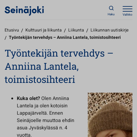
Haku
Valikko
Etusivu
/
Kulttuuri ja liikunta
/
Liikunta
/
Liikunnan uutiskirje
/
Työntekijän tervehdys – Anniina Lantela, toimistosihteeri
Työntekijän tervehdys –
Anniina Lantela,
toimistosihteeri
Kuka olet?
Olen Anniina
Lantela ja olen kotoisin
Lappajärveltä. Ennen
Seinäjoelle muuttoa ehdin
asua Jyväskylässä n. 4
vuotta.