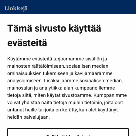
Linkkejä
Asuminen ja ympäristö
Tämä sivusto käyttää
Kasvatus ja opetus
evästeitä
Kulttuuri ja liikunta
Hallinto
Käytämme evästeitä tarjoamamme sisällön ja
Työ ja yrittäminen
mainosten räätälöimiseen, sosiaalisen median
Osallistu ja asioi
ominaisuuksien tukemiseen ja kävijämäärämme
analysoimiseen. Lisäksi jaamme sosiaalisen median,
Näytä omat evästeasetukseni
mainosalan ja analytiikka-alan kumppaneillemme
tietoja siitä, miten käytät sivustoamme. Kumppanimme
Seuraa meitä
voivat yhdistää näitä tietoja muihin tietoihin, joita olet
antanut heille tai joita on kerätty, kun olet käyttänyt
heidän palvelujaan.