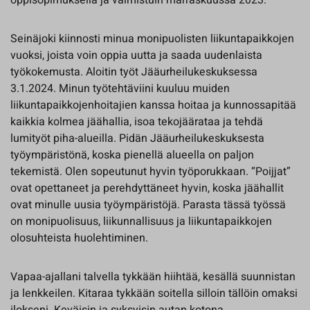
oppisopimuksella ja valmistuin marraskuussa 2023.
Seinäjoki kiinnosti minua monipuolisten liikuntapaikkojen
vuoksi, joista voin oppia uutta ja saada uudenlaista
työkokemusta. Aloitin työt Jääurheilukeskuksessa
3.1.2024. Minun työtehtäviini kuuluu muiden
liikuntapaikkojenhoitajien kanssa hoitaa ja kunnossapitää
kaikkia kolmea jäähallia, isoa tekojäärataa ja tehdä
lumityöt piha-alueilla. Pidän Jääurheilukeskuksesta
työympäristönä, koska pienellä alueella on paljon
tekemistä. Olen sopeutunut hyvin työporukkaan. “Poijjat”
ovat opettaneet ja perehdyttäneet hyvin, koska jäähallit
ovat minulle uusia työympäristöjä. Parasta tässä työssä
on monipuolisuus, liikunnallisuus ja liikuntapaikkojen
olosuhteista huolehtiminen.
Vapaa-ajallani talvella tykkään hiihtää, kesällä suunnistan
ja lenkkeilen. Kitaraa tykkään soitella silloin tällöin omaksi