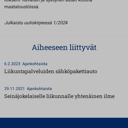
ilokseni. Keväisin ja syksyisin autan kotona
maataloustöissä.
Julkaistu uutiskirjeessä 1/202
4
Aiheeseen liittyvät
6.2.2023
Ajankohtaista
Liikuntapalveluiden sähköpakettiauto
29.11.2021
Ajankohtaista
Seinäjokelaiselle liikunnalle yhtenäinen ilme