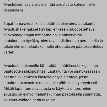
Avustuksen saaja ei voi siirtää avustusta kolmannelle
osapuolelle.
Tapahtuma-avustuksista päättää elinvoimalautakunta.
Avustushakemukset käy läpi erikseen muodostettava,
elinvoimajohtajan nimeämä arviointityöryhmä
lautakunnan hyväksymien arviointikriteerien perusteella ja
tekee elinvoimalautakunnalle ehdotuksen päätöksentekoa
varten.
Avustusta hakeneille lähetetään päätöksestä kirjallinen
päätösote sähköpostitse. Lautakunta voi päätöksessään
asettaa avustuksen käytölle erityisiä ehtoja, joista
ilmoitetaan avustuksen saajalle päätöksen yhteydessä.
Mikäli tapahtuma-avustusta ei käytetä siihen, mihin
avustus on elinvoimalautakunnan päätöksellä suunnattu,
avustus voidaan periä takaisin.