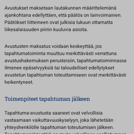
Avustukset maksetaan lautakunnan määrittelemänä
ajankohtana edellyttäen, että päätös on lainvoimainen.
Päätökset liitteineen ovat julkisia lukuun ottamatta
liikesalaisuuden piiriin kuuluvia asioita.
Avustusten maksatus voidaan keskeyttää, jos
tapahtumatoiminta muuttuu merkittävästi verrattuna
avustushakemuksen perusteisiin, tapahtumatoiminnassa
ilmenee epäselvyyksiä tai taloudelliset edellytykset
avustetun tapahtuman toteuttamiseen ovat merkittävästi
heikentyneet.
Toimenpiteet tapahtuman jälkeen
Tapahtuma-avustusta saaneet ovat velvollisia
vastaamaan vaikuttavuuskyselyyn, joka lähetetään
yhteyshenkilölle tapahtuman toteutumisen jälkeen.