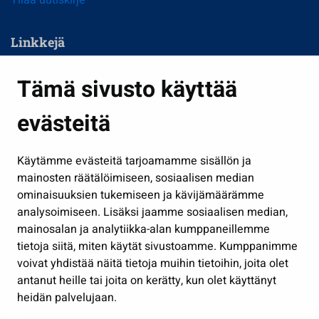
Linkkejä
Asuminen ja ympäristö
Tämä sivusto käyttää
Kasvatus ja opetus
evästeitä
Kulttuuri ja liikunta
Hallinto
Käytämme evästeitä tarjoamamme sisällön ja
Työ ja yrittäminen
mainosten räätälöimiseen, sosiaalisen median
Osallistu ja asioi
ominaisuuksien tukemiseen ja kävijämäärämme
analysoimiseen. Lisäksi jaamme sosiaalisen median,
Näytä omat evästeasetukseni
mainosalan ja analytiikka-alan kumppaneillemme
tietoja siitä, miten käytät sivustoamme. Kumppanimme
Seuraa meitä
voivat yhdistää näitä tietoja muihin tietoihin, joita olet
antanut heille tai joita on kerätty, kun olet käyttänyt
heidän palvelujaan.