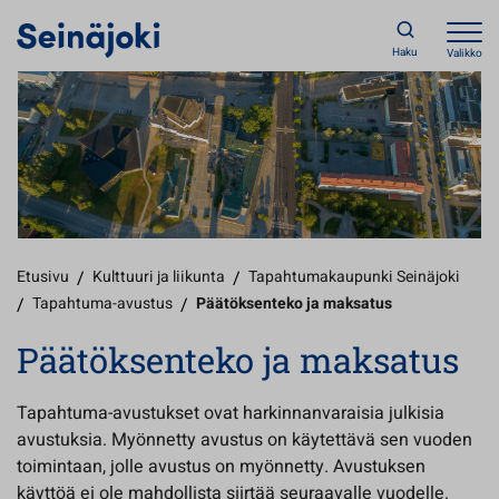
Haku
Valikko
Etusivu
/
Kulttuuri ja liikunta
/
Tapahtumakaupunki Seinäjoki
/
Tapahtuma-avustus
/
Päätöksenteko ja maksatus
Päätöksenteko ja maksatus
Tapahtuma-avustukset ovat harkinnanvaraisia julkisia
avustuksia. Myönnetty avustus on käytettävä sen vuoden
toimintaan, jolle avustus on myönnetty. Avustuksen
käyttöä ei ole mahdollista siirtää seuraavalle vuodelle.