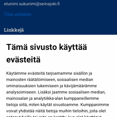
etunimi.sukunimi@seinajoki.fi
Tilaa uutiskirje
Linkkejä
Asuminen ja ympäristö
Tämä sivusto käyttää
Kasvatus ja opetus
evästeitä
Kulttuuri ja liikunta
Hallinto
Käytämme evästeitä tarjoamamme sisällön ja
Työ ja yrittäminen
mainosten räätälöimiseen, sosiaalisen median
Osallistu ja asioi
ominaisuuksien tukemiseen ja kävijämäärämme
analysoimiseen. Lisäksi jaamme sosiaalisen median,
Näytä omat evästeasetukseni
mainosalan ja analytiikka-alan kumppaneillemme
tietoja siitä, miten käytät sivustoamme. Kumppanimme
Seuraa meitä
voivat yhdistää näitä tietoja muihin tietoihin, joita olet