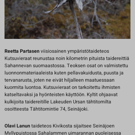
Reetta Partasen
viisiosainen ympäristötaideteos
Kutsuvieraat reunustaa noin kilometrin pituista taidereittiä
Sahannevan suomaastossa. Teoksen osat on valmistettu
luonnonmateriaaleista kuten pellavakuidusta, puusta ja
tervanarusta, joten ne eivät hiljalleen maatuessaan
kuormita luontoa. Kutsuvieraat on tarkoitettu ihmisten
katseltavaksi ja hyönteisten käyttöön. Kyltit ohjaavat
kulkijoita taidereitille Lakeuden Ursan tähtitornilta
osoitteesta Tähtitornintie 74, Seinäjoki.
Olavi Lanun
taideteos Kivikosta sijaitsee Seinäjoen
Myllypuistossa Sahalammen uimarannan puoleisessa