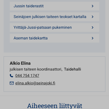
Jussin taiderastit
Seinäjoen julkisen taiteen teokset kartalla
Yrittäjä-Jussi-patsaan pukeminen
Aseman taidekartta
Alkio Elina
julkisen taiteen koordinaattori
,
Taidehalli
044 754 1747
elina.alkio@seinajoki.fi
Aiheeseen liittyvät