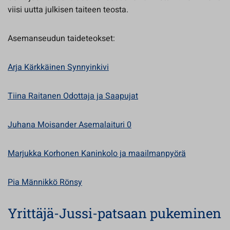
viisi uutta julkisen taiteen teosta.
Asemanseudun taideteokset:
Arja Kärkkäinen Synnyinkivi
Tiina Raitanen Odottaja ja Saapujat
Juhana Moisander Asemalaituri 0
Marjukka Korhonen Kaninkolo ja maailmanpyörä
Pia Männikkö Rönsy
Yrittäjä-Jussi-patsaan pukeminen