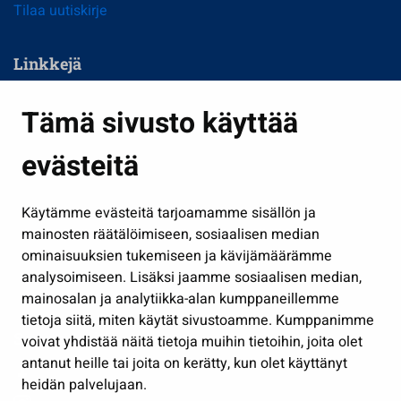
Tilaa uutiskirje
Linkkejä
Asuminen ja ympäristö
Tämä sivusto käyttää
Kasvatus ja opetus
evästeitä
Kulttuuri ja liikunta
Hallinto
Käytämme evästeitä tarjoamamme sisällön ja
Työ ja yrittäminen
mainosten räätälöimiseen, sosiaalisen median
Osallistu ja asioi
ominaisuuksien tukemiseen ja kävijämäärämme
analysoimiseen. Lisäksi jaamme sosiaalisen median,
Näytä omat evästeasetukseni
mainosalan ja analytiikka-alan kumppaneillemme
tietoja siitä, miten käytät sivustoamme. Kumppanimme
Seuraa meitä
voivat yhdistää näitä tietoja muihin tietoihin, joita olet
antanut heille tai joita on kerätty, kun olet käyttänyt
heidän palvelujaan.