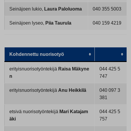
Seinäjoen lukio,
Laura Paloluoma
040 355 5003
Seinäjoen lyseo,
Piia Taurula
040 159 4219
Kohdennettu nuorisotyö
erityisnuorisotyöntekijä
Raisa Mäkyne
044 425 5
n
747
erityisnuorisotyöntekijä
Anu Heikkilä
040 097 3
381
etsivä nuorisotyöntekijä
Mari Katajam
044 425 5
äki
757