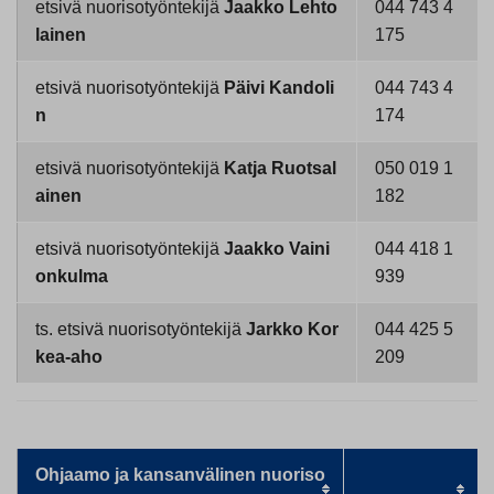
etsivä nuorisotyöntekijä
Jaakko Lehto
044 743 4
lainen
175
etsivä nuorisotyöntekijä
Päivi Kandoli
044 743 4
n
174
etsivä nuorisotyöntekijä
Katja Ruotsal
050 019 1
ainen
182
etsivä nuorisotyöntekijä
Jaakko Vaini
044 418 1
onkulma
939
ts. etsivä nuorisotyöntekijä
Jarkko Kor
044 425 5
kea-aho
209
Ohjaamo ja kansanvälinen nuoriso