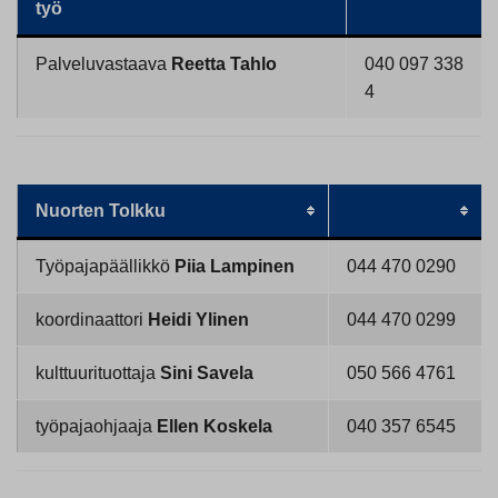
työ
Palveluvastaava
Reetta Tahlo
040 097 338
4
Nuorten Tolkku
Työpajapäällikkö
Piia Lampinen
044 470 0290
koordinaattori
Heidi Ylinen
044 470 0299
kulttuurituottaja
Sini Savela
050 566 4761
työpajaohjaaja
Ellen Koskela
040 357 6545