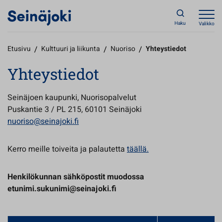
Haku
Valikko
Etusivu
/
Kulttuuri ja liikunta
/
Nuoriso
/
Yhteystiedot
Yhteystiedot
Seinäjoen kaupunki, Nuorisopalvelut
Puskantie 3 / PL 215, 60101 Seinäjoki
nuoriso@seinajoki.fi
Kerro meille toiveita ja palautetta
täällä.
Henkilökunnan sähköpostit muodossa
etunimi.sukunimi@seinajoki.fi