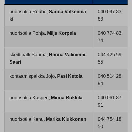
nuorisotila Roube,
Sanna Valkeemä
040 097 33
ki
83
nuorisotila Pohja,
Milja Korpela
040 774 83
74
skeittihalli Sauma,
Henna Väliniemi-
044 425 59
Saari
55
kohtaamispaikka Jojo,
Pasi Ketola
040 514 28
94
nuorisotila Kasperi,
Minna Rukkila
040 061 87
91
nuorisotila Kenu,
Marika Kiukkonen
044 754 18
50