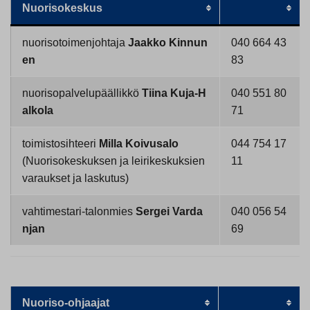
Nuorisokeskus
nuorisotoimenjohtaja
Jaakko Kinnun
040 664 43
en
83
nuorisopalvelupäällikkö
Tiina Kuja-H
040 551 80
alkola
71
toimistosihteeri
Milla Koivusalo
044 754 17
(Nuorisokeskuksen ja leirikeskuksien
11
varaukset ja laskutus)
vahtimestari-talonmies
Sergei Varda
040 056 54
njan
69
Nuoriso-ohjaajat