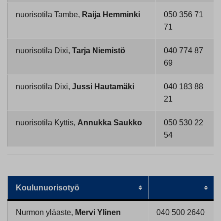
nuorisotila Tambe,
Raija Hemminki
050 356 71
71
nuorisotila Dixi,
Tarja Niemistö
040 774 87
69
nuorisotila Dixi,
Jussi Hautamäki
040 183 88
21
nuorisotila Kyttis,
Annukka Saukko
050 530 22
54
Koulunuorisotyö
Nurmon yläaste,
Mervi Ylinen
040 500 2640