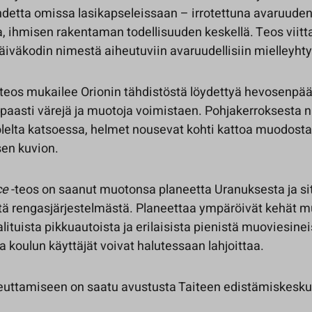
detta omissa lasikapseleissaan – irrotettuna avaruude
 ihmisen rakentaman todellisuuden keskellä. Teos viitt
päiväkodin nimestä aiheutuviin avaruudellisiin mielleyht
teos mukailee Orionin tähdistöstä löydettyä hevosenpä
apaasti värejä ja muotoja voimistaen. Pohjakerroksesta 
olelta katsoessa, helmet nousevat kohti kattoa muodost
sen kuvion.
ce
-teos on saanut muotonsa planeetta Uranuksesta ja si
ä rengasjärjestelmästä. Planeettaa ympäröivät kehät 
alituista pikkuautoista ja erilaisista pienistä muoviesineis
a koulun käyttäjät voivat halutessaan lahjoittaa.
euttamiseen on saatu avustusta Taiteen edistämiskesku