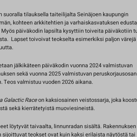
in suoralla tilauksella taiteilijalta Seinäjoen kaupungin
män, kohteen arkkitehtien ja varhaiskasvatuksen edusta
 Myös päiväkodin lapsilta kysyttiin toiveita päiväkotiin t
ta. Lapset toivoivat teokselta esimerkiksi paljon värejä 
uutta.
taan jälkikäteen päiväkodin vuonna 2024 valmistuvan
uksen sekä vuonna 2025 valmistuvan peruskorjausosan
in. Teos valmistuu vuoden 2026 aikana.
a Galactic Race
on kaksiosainen veistossarja, joka koos
stä sekä kierrätetyistä muoviesineistä.
eet löytyvät taivaalta, linnunradan sisältä. Rakennuksen
n sijoittuvat teokset ovat kuin kaksi erilaista näytöstä tai