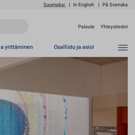
Suomeksi
In English
På Svenska
Sii
Palaute
Yhteystiedot
ja yrittäminen
Osallistu ja asioi