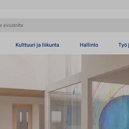
olta
Kulttuuri ja liikunta
Hallinto
Työ 