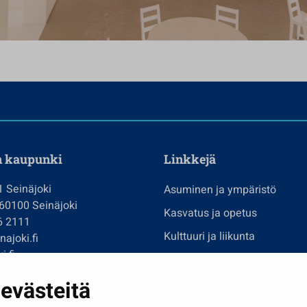
n kaupunki
Linkkejä
1 Seinäjoki
Asuminen ja ympäristö
 60100 Seinäjoki
Kasvatus ja opetus
6 2111
Kulttuuri ja liikunta
ajoki.fi
i.fi
Hallinto
imi@seinajoki.fi
evästeitä
Työ ja yrittäminen
je
Osallistu ja asioi