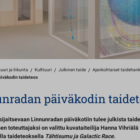
uuri ja liikunta
/
Kulttuuri
/
Julkinen taide
/
Ajankohtaiset taidehan
iväkodin taideteos
nradan päiväkodin taidet
sijaitsevaan Linnunradan päiväkotiin tulee julkista taid
n toteuttajaksi on valittu kuvataiteilija Hanna Vihriälä
lla taideteoksella
Tähtisumu ja Galactic Race.