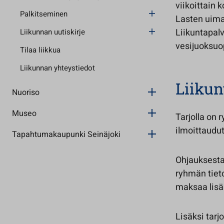
viikoittain 
Palkitseminen
Lasten uima
Liikuntapalv
Liikunnan uutiskirje
vesijuoksuo
Tilaa liikkua
Liikunnan yhteystiedot
Liiku
Nuoriso
Museo
Tarjolla on 
ilmoittaudu
Tapahtumakaupunki Seinäjoki
Ohjauksesta
ryhmän tieto
maksaa lisä
Lisäksi tarj