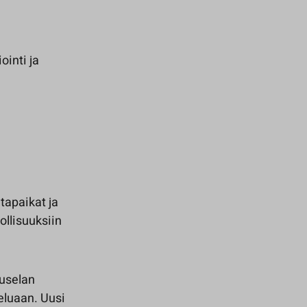
ointi ja
ntapaikat ja
llisuuksiin
uuselan
teluaan. Uusi