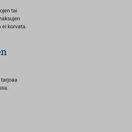
ojen tai
maksujen
 ei korvata.
en
 tarjoaa
ssa.