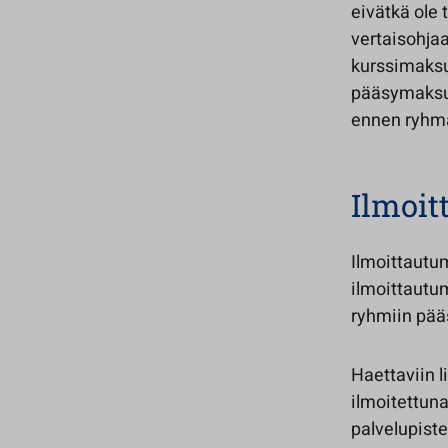
eivätkä ole
vertaisohjaa
kurssimaksuj
pääsymaksu 
ennen ryhmä
Ilmoi
Ilmoittautu
ilmoittautu
ryhmiin pää
Haettaviin 
ilmoitettun
palvelupist