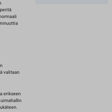
e
peritä
 normaali
minuuttia
en
ä valitaan
a erikseen
 uimahallin
tukäteen.