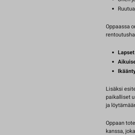
Ruutuaj
Oppaassa on 
rentoutushar
Lapset 
Aikuise
Ikäänt
Lisäksi esit
paikalliset
ja löytämään
Oppaan toteu
kanssa, joka