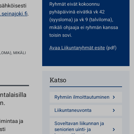
Ryhmät eivät kokoonnu
sähköisesti
pyhäpäivinä eivätkä vk 42
.seinajoki.fi
.
(syysloma) ja vk 9 (talviloma),
mikäli ohjaaja ei ryhmän kanssa
toisin sovi.
Avaa Liikuntaryhmät esite
(pdf)
LOMA), MIKÄLI
Katso
talaisilla
Ryhmiin ilmoittautuminen
n.
Liikuntaneuvonta
imintaa ja
Soveltavan liikunnan ja
sti
seniorien uinti- ja