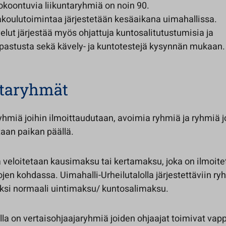
kokoontuvia liikuntaryhmiä on noin 90.
koulutoimintaa järjestetään kesäaikana uimahallissa.
elut järjestää myös ohjattuja kuntosalitutustumisia ja
pastusta sekä kävely- ja kuntotestejä kysynnän mukaan.
ntaryhmät
ryhmiä joihin ilmoittaudutaan, avoimia ryhmiä ja ryhmiä j
taan paikan päällä.
 veloitetaan kausimaksu tai kertamaksu, joka on ilmoite
jen kohdassa. Uimahalli-Urheilutalolla järjestettäviin ry
ksi normaali uintimaksu/ kuntosalimaksu.
olla on vertaisohjaajaryhmiä joiden ohjaajat toimivat va