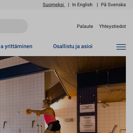
Suomeksi
In English
På Svenska
Sii
Palaute
Yhteystiedot
ja yrittäminen
Osallistu ja asioi