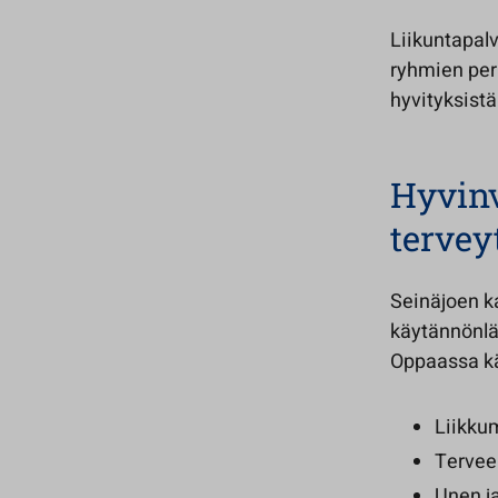
Liikuntapal
ryhmien per
hyvityksistä
Hyvinv
tervey
Seinäjoen k
käytännönlä
Oppaassa k
Liikkum
Tervee
Unen j