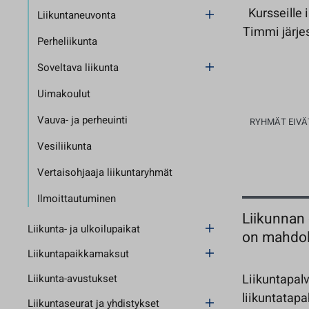
Kursseille
Liikuntaneuvonta
Timmi järje
Perheliikunta
Soveltava liikunta
Uimakoulut
Vauva- ja perheuinti
RYHMÄT EIVÄT
Vesiliikunta
Vertaisohjaaja liikuntaryhmät
Ilmoittautuminen
Liikunnan 
Liikunta- ja ulkoilupaikat
on mahdoll
Liikuntapaikkamaksut
Liikuntapalv
Liikunta-avustukset
liikuntatapa
Liikuntaseurat ja yhdistykset