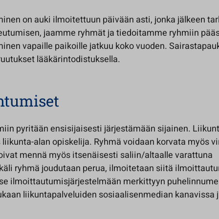
minen on auki ilmoitettuun päivään asti, jonka jälkeen t
eutumisen, jaamme ryhmät ja tiedoitamme ryhmiin pääss
minen vapaille paikoille jatkuu koko vuoden. Sairastapau
uutukset lääkärintodistuksella.
ntumiset
iin pyritään ensisijaisesti järjestämään sijainen. Liiku
liikunta-alan opiskelija. Ryhmä voidaan korvata myös vir
ivat mennä myös itsenäisesti saliin/altaalle varattuna
äli ryhmä joudutaan perua, ilmoitetaan siitä ilmoittautu
itse ilmoittautumisjärjestelmään merkittyyn puhelinnum
ukaan liikuntapalveluiden sosiaalisenmedian kanavissa 
.