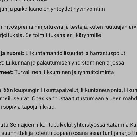
an ja paikallaanolon yhteydet hyvinvointiin
myös pieniä harjoituksia ja testejä, kuten ruutuajan arvi
joituksia. Se toimii tukena eri ikäryhmille:
ja nuoret:
Liikuntamahdollisuudet ja harrastuspolut
t:
Liikunnan ja palautumisen yhdistäminen arjessa
yneet:
Turvallinen liikkuminen ja ryhmätoiminta
ellään kaupungin liikuntapalvelut, liikuntaneuvonta, liiku
 urheiluseurat. Opas kannustaa tutustumaan alueen mahdo
 sopivia tapoja liikkua.
tti Seinäjoen liikuntapalvelut yhteistyössä Katariina K
 suunnitteli ja toteutti oppaan osana asiantuntijaharjoit