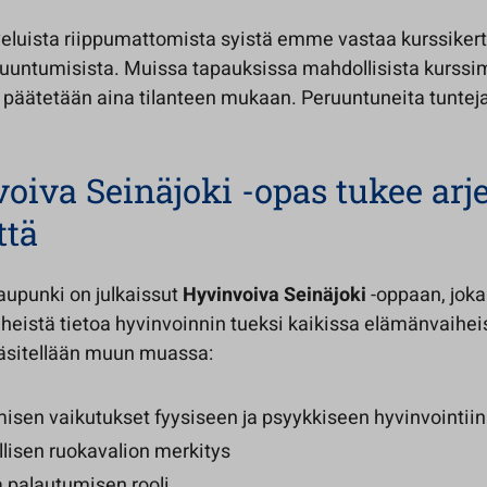
veluista riippumattomista syistä emme vastaa kurssikert
uuntumisista. Muissa tapauksissa mahdollisista kurssi
 päätetään aina tilanteen mukaan. Peruuntuneita tunteja
oiva Seinäjoki -opas tukee arj
ttä
aupunki on julkaissut
Hyvinvoiva Seinäjoki
-oppaan, joka
heistä tietoa hyvinvoinnin tueksi kaikissa elämänvaihei
äsitellään muun muassa:
isen vaikutukset fyysiseen ja psyykkiseen hyvinvointiin
llisen ruokavalion merkitys
a palautumisen rooli