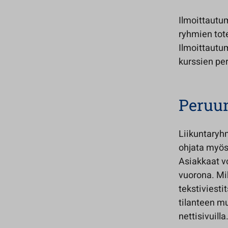
Ilmoittautu
ryhmien tot
Ilmoittautu
kurssien per
Peruu
Liikuntaryhm
ohjata myös 
Asiakkaat vo
vuorona. Mik
tekstiviest
tilanteen m
nettisivuilla