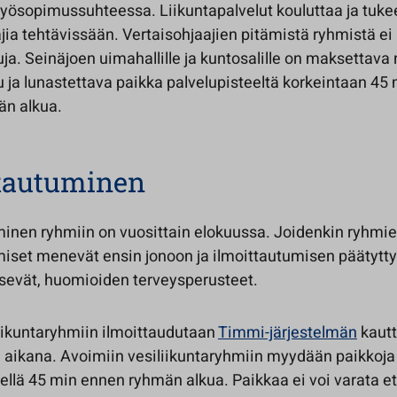
 työsopimussuhteessa. Liikuntapalvelut kouluttaa ja tuke
jia tehtävissään. Vertaisohjaajien pitämistä ryhmistä ei 
a. Seinäjoen uimahallille ja kuntosalille on maksettava
ja lunastettava paikka palvelupisteeltä korkeintaan 45 
n alkua.
ttautuminen
minen ryhmiin on vuosittain elokuussa. Joidenkin ryhmi
miset menevät ensin jonoon ja ilmoittautumisen päätytty
sevät, huomioiden terveysperusteet.
liikuntaryhmiin ilmoittaudutaan
Timmi-järjestelmän
kautt
a aikana. Avoimiin vesiliikuntaryhmiin myydään paikkoja
eellä 45 min ennen ryhmän alkua. Paikkaa ei voi varata e