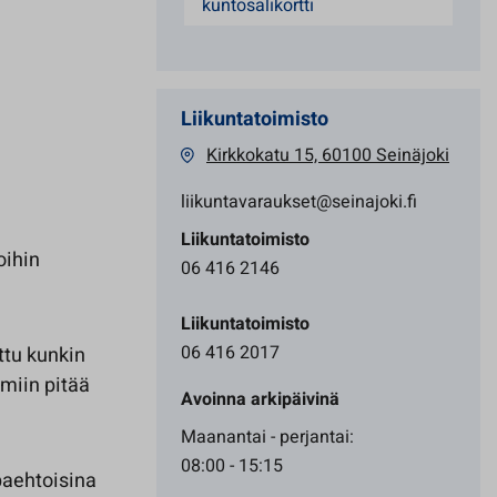
kuntosalikortti
Liikuntatoimisto
Kirkkokatu 15, 60100 Seinäjoki
liikuntavaraukset@seinajoki.fi
Liikuntatoimisto
oihin
06 416 2146
Liikuntatoimisto
06 416 2017
ttu kunkin
hmiin pitää
Avoinna arkipäivinä
Maanantai - perjantai:
08:00 - 15:15
ppaehtoisina