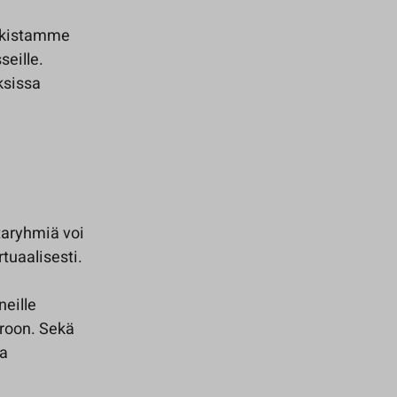
arkistamme
eille.
ksissa
ntaryhmiä voi
tuaalisesti.
neille
eroon. Sekä
ja