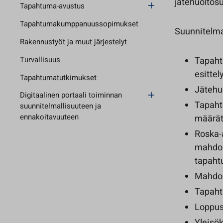
jätehuoltos
Tapahtuma-avustus
Tapahtumakumppanuussopimukset
Suunnitelmas
Rakennustyöt ja muut järjestelyt
Turvallisuus
Tapaht
esittel
Tapahtumatutkimukset
Jätehu
Digitaalinen portaali toiminnan
Tapahtu
suunnitelmallisuuteen ja
ennakoitavuuteen
määrät 
Roska-a
mahdoll
tapahtu
Mahdoll
Tapaht
Loppus
Yleisö