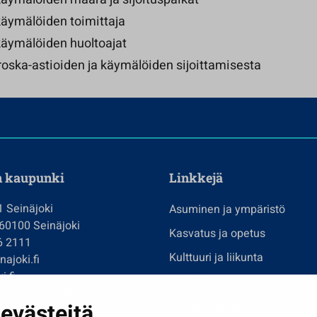
käymälöiden toimittaja
käymälöiden huoltoajat
roska-astioiden ja käymälöiden sijoittamisesta
n kaupunki
Linkkejä
1 Seinäjoki
Asuminen ja ympäristö
 60100 Seinäjoki
Kasvatus ja opetus
6 2111
Kulttuuri ja liikunta
ajoki.fi
i.fi
Hallinto
imi@seinajoki.fi
evästeitä
Työ ja yrittäminen