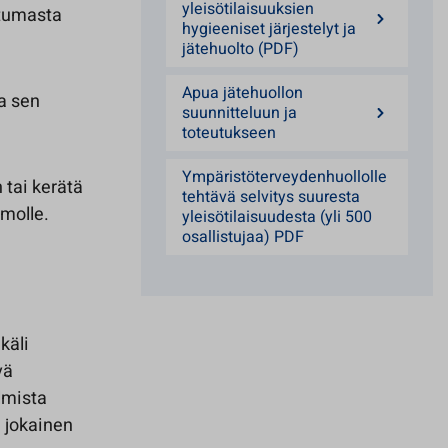
yleisötilaisuuksien
htumasta
hygieeniset järjestelyt ja
jätehuolto (PDF)
Apua jätehuollon
ja sen
suunnitteluun ja
toteutukseen
Ympäristöterveydenhuollolle
 tai kerätä
tehtävä selvitys suuresta
amolle.
yleisötilaisuudesta (yli 500
osallistujaa) PDF
käli
vä
lmista
n jokainen