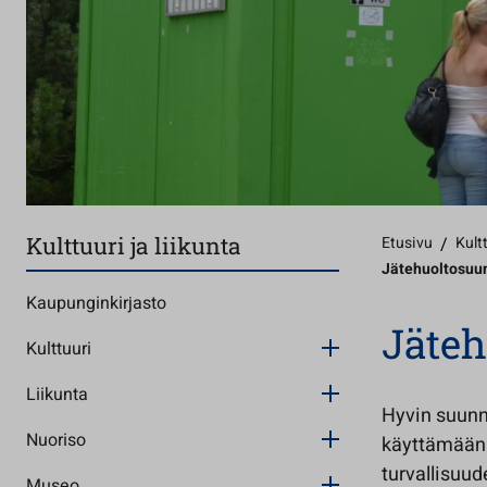
Kulttuuri ja liikunta
Etusivu
/
Kultt
Jätehuoltosuu
Kaupunginkirjasto
Jäte
Kulttuuri
Liikunta
Hyvin suunn
Nuoriso
käyttämään 
turvallisuud
Museo