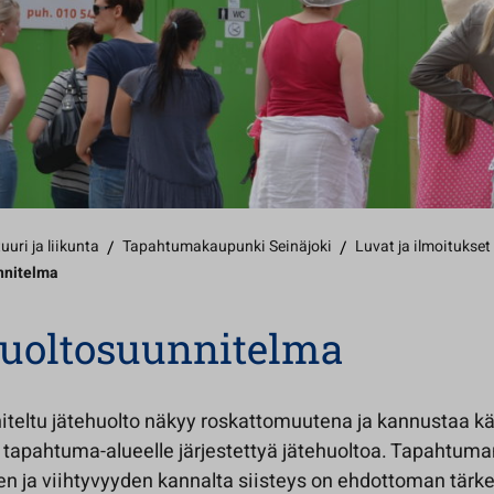
uuri ja liikunta
/
Tapahtumakaupunki Seinäjoki
/
Luvat ja ilmoitukset
nnitelma
huoltosuunnitelma
iteltu jätehuolto näkyy roskattomuutena ja kannustaa kä
tapahtuma-alueelle järjestettyä jätehuoltoa. Tapahtuma
en ja viihtyvyyden kannalta siisteys on ehdottoman tärk