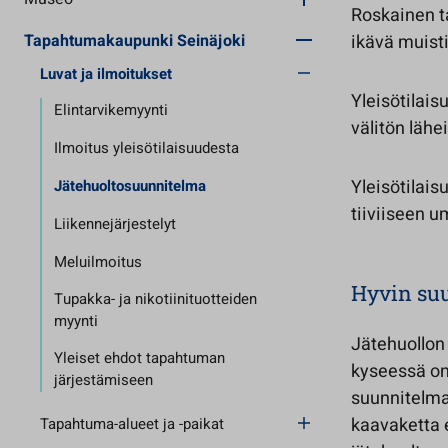
Roskainen t
Tapahtumakaupunki Seinäjoki
ikävä muist
Luvat ja ilmoitukset
Yleisötilais
Elintarvikemyynti
välitön lähe
Ilmoitus yleisötilaisuudesta
Yleisötilais
Jätehuoltosuunnitelma
tiiviiseen u
Liikennejärjestelyt
Meluilmoitus
Hyvin suu
Tupakka- ja nikotiinituotteiden
myynti
Jätehuollon
Yleiset ehdot tapahtuman
kyseessä on
järjestämiseen
suunnitelma
kaavaketta e
Tapahtuma-alueet ja -paikat