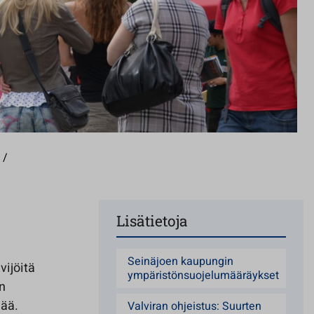
/
Lisätietoja
Seinäjoen kaupungin
vijöitä
ympäristönsuojelumääräykset
n
eää.
Valviran ohjeistus: Suurten