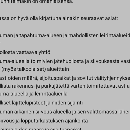
uunnitelmakin on omanlaisensa.
sa on hyvä olla kirjattuna ainakin seuraavat asiat:
uman ja tapahtuma-alueen ja mahdollisten leirintäalueid
y
ollosta vastaava yhtiö
ma-alueella toimivien jätehuollosta ja siivouksesta vas
(myös talkoolaiset) alueittain
stioiden määrä, sijoituspaikat ja sovitut välityhjennyks
ista rakennus- ja purkujätettä varten toimitettavat astiat
ma-alueella ja leirintäalueilla
iset lajittelupisteet ja niiden sijainti
uman aikainen siivous alueella ja sen välittömässä lähe
iivous ja lopputarkastuksen ajankohta
käymälöiden määrä ja sijoituspaikat