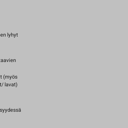
en lyhyt
taavien
et (myös
/ lavat)
isyydessä