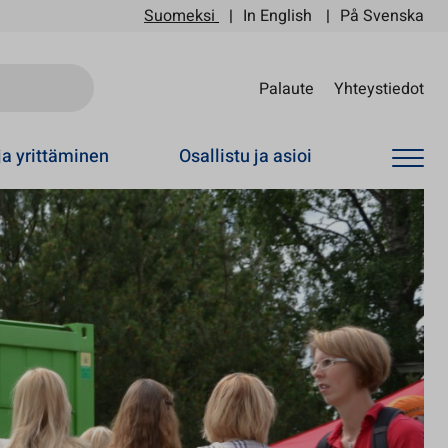
Suomeksi
In English
På Svenska
Sii
Palaute
Yhteystiedot
ja yrittäminen
Osallistu ja asioi