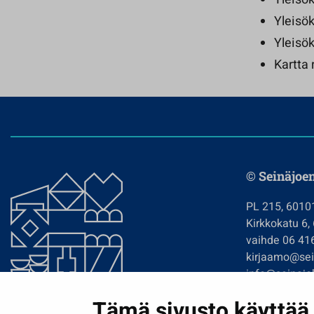
Yleisö
Yleisö
Kartta 
© Seinäjoe
PL 215, 6010
Kirkkokatu 6,
vaihde 06 41
kirjaamo@sein
info@seinajok
etunimi.sukun
Tämä sivusto käyttää 