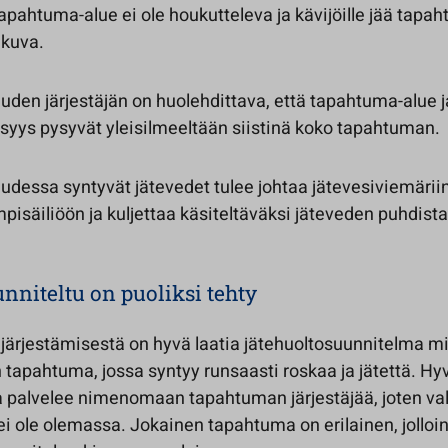
apahtuma-alue ei ole houkutteleva ja kävijöille jää tapa
ikuva.
uuden järjestäjän on huolehdittava, että tapahtuma-alue 
isyys pysyvät yleisilmeeltään siistinä koko tapahtuman.
uudessa syntyvät jätevedet tulee johtaa jätevesiviemäriin
mpisäiliöön ja kuljettaa käsiteltäväksi jäteveden puhdist
nniteltu on puoliksi tehty
 järjestämisestä on hyvä laatia jätehuoltosuunnitelma mi
 tapahtuma, jossa syntyy runsaasti roskaa ja jätettä. Hy
 palvelee nimenomaan tapahtuman järjestäjää, joten va
i ole olemassa. Jokainen tapahtuma on erilainen, jolloi