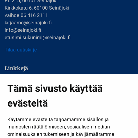
PL 215, 60101 Seinäjoki
Kirkkokatu 6, 60100 Seinäjoki
vaihde 06 416 2111
kirjaamo@seinajoki.fi
info@seinajoki.fi
etunimi.sukunimi@seinajoki.fi
Tilaa uutiskirje
Linkkejä
Asuminen ja ympäristö
Tämä sivusto käyttää
Kasvatus ja opetus
evästeitä
Kulttuuri ja liikunta
Hallinto
Käytämme evästeitä tarjoamamme sisällön ja
Työ ja yrittäminen
mainosten räätälöimiseen, sosiaalisen median
Osallistu ja asioi
ominaisuuksien tukemiseen ja kävijämäärämme