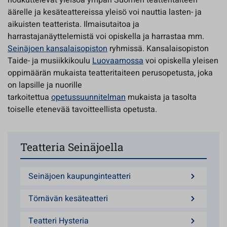
houkuttelevat yleisöä ympäri Suomen teatteritaiteen
äärelle ja kesäteattereissa yleisö voi nauttia lasten- ja
aikuisten teatterista. Ilmaisutaitoa ja
harrastajanäyttelemistä voi opiskella ja harrastaa mm.
Seinäjoen kansalaisopiston
ryhmissä. Kansalaisopiston
Taide- ja musiikkikoulu
Luovaamossa
voi opiskella yleisen
oppimäärän mukaista teatteritaiteen perusopetusta, joka
on lapsille ja nuorille
tarkoitettua
opetussuunnitelman
mukaista ja tasolta
toiselle etenevää tavoitteellista opetusta.
Teatteria Seinäjoella
Seinäjoen kaupunginteatteri
Törnävän kesäteatteri
Teatteri Hysteria