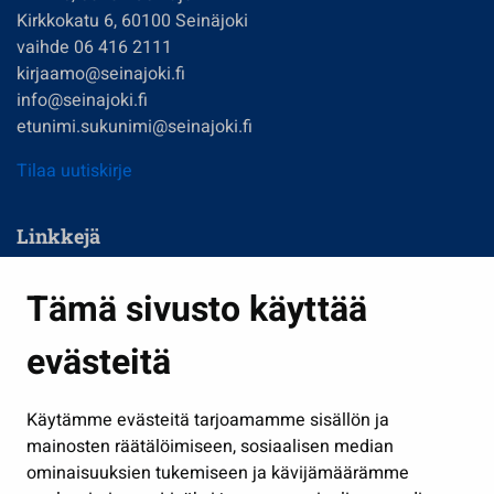
Kirkkokatu 6, 60100 Seinäjoki
vaihde 06 416 2111
kirjaamo@seinajoki.fi
info@seinajoki.fi
etunimi.sukunimi@seinajoki.fi
Tilaa uutiskirje
Linkkejä
Asuminen ja ympäristö
Tämä sivusto käyttää
Kasvatus ja opetus
evästeitä
Kulttuuri ja liikunta
Hallinto
Käytämme evästeitä tarjoamamme sisällön ja
Työ ja yrittäminen
mainosten räätälöimiseen, sosiaalisen median
Osallistu ja asioi
ominaisuuksien tukemiseen ja kävijämäärämme