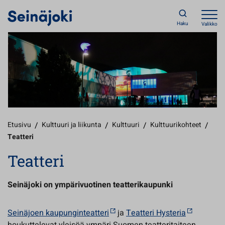
Haku
Valikko
Etusivu
/
Kulttuuri ja liikunta
/
Kulttuuri
/
Kulttuurikohteet
/
Teatteri
Teatteri
Seinäjoki on ympärivuotinen teatterikaupunki
Seinäjoen kaupunginteatteri
ja
Teatteri Hysteria