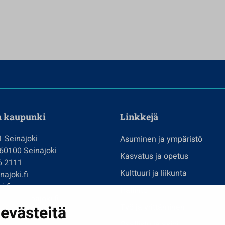
n kaupunki
Linkkejä
1 Seinäjoki
Asuminen ja ympäristö
 60100 Seinäjoki
Kasvatus ja opetus
6 2111
Kulttuuri ja liikunta
ajoki.fi
i.fi
Hallinto
imi@seinajoki.fi
evästeitä
Työ ja yrittäminen
je
Osallistu ja asioi