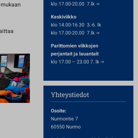
klo 17.00-20.00 7.lk ->
et mukaan
Keskiviikko
klo 14.00-16.30 3.-6. lk
aittaa
klo 17.00-20.00 7.lk ->
Parittomien viikkojen
perjantait ja lauantait
klo 17.00 – 23.00 7. lk ->
Yhteystiedot
Osoite:
Nurmontie 7
60550 Nurmo