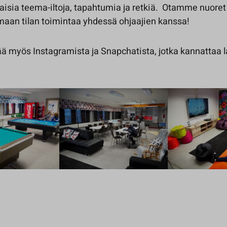
laisia teema-iltoja, tapahtumia ja retkiä. Otamme nuor
maan tilan toimintaa yhdessä ohjaajien kanssa!
ä myös Instagramista ja Snapchatista, jotka kannattaa l