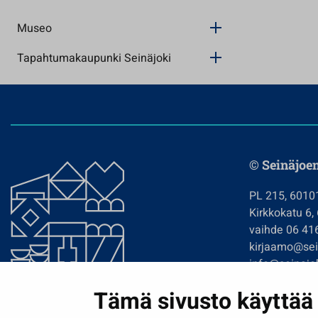
Museo
Tapahtumakaupunki Seinäjoki
© Seinäjoe
PL 215, 6010
Kirkkokatu 6,
vaihde 06 41
kirjaamo@sein
info@seinajok
etunimi.sukun
Tämä sivusto käyttää 
Tilaa uutiskir