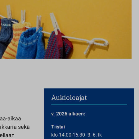
Aukioloajat
v. 2026 alkaen:
paa-aikaa
eikkaria sekä
Tiistai
tellaan
klo 14.00-16.30 3.-6. lk