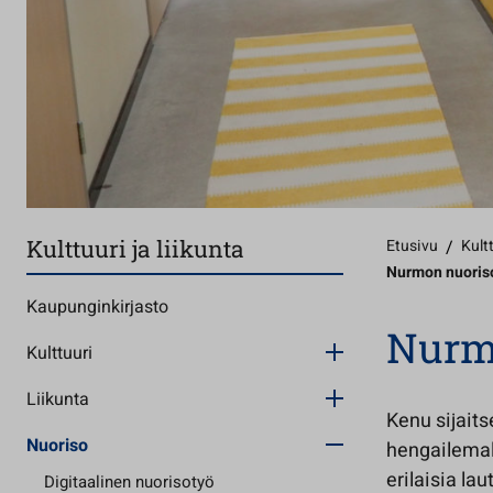
Kulttuuri ja liikunta
Etusivu
/
Kultt
Nurmon nuoriso
Kaupunginkirjasto
Nurmo
Kulttuuri
Liikunta
Kenu sijaits
Nuoriso
hengailemall
erilaisia lau
Digitaalinen nuorisotyö