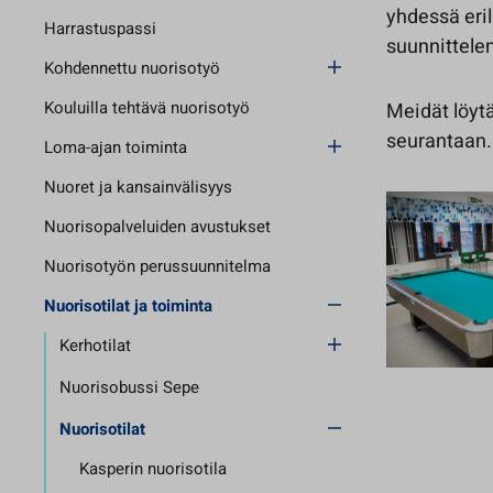
yhdessä eri
Harrastuspassi
suunnittele
Kohdennettu nuorisotyö
Kouluilla tehtävä nuorisotyö
Meidät löytä
seurantaan.
Loma-ajan toiminta
Nuoret ja kansainvälisyys
Nuorisopalveluiden avustukset
Nuorisotyön perussuunnitelma
Nuorisotilat ja toiminta
Kerhotilat
Nuorisobussi Sepe
Nuorisotilat
Kasperin nuorisotila