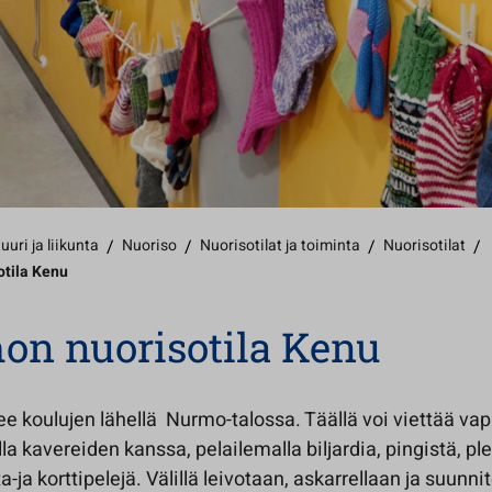
uuri ja liikunta
/
Nuoriso
/
Nuorisotilat ja toiminta
/
Nuorisotilat
/
tila Kenu
n nuorisotila Kenu
ee koulujen lähellä Nurmo-talossa. Täällä voi viettää va
a kavereiden kanssa, pelailemalla biljardia, pingistä, pl
ta-ja korttipelejä. Välillä leivotaan, askarrellaan ja suunni