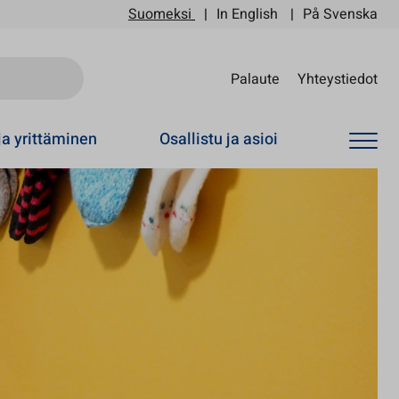
Suomeksi
In English
På Svenska
Sii
Palaute
Yhteystiedot
ja yrittäminen
Osallistu ja asioi