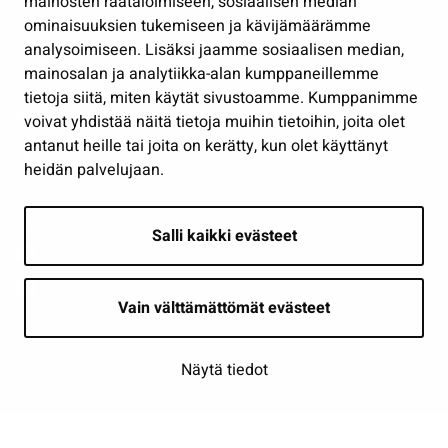
mainosten räätälöimiseen, sosiaalisen median
Osallistu ja asioi
ominaisuuksien tukemiseen ja kävijämäärämme
analysoimiseen. Lisäksi jaamme sosiaalisen median,
Näytä omat evästeasetukseni
mainosalan ja analytiikka-alan kumppaneillemme
tietoja siitä, miten käytät sivustoamme. Kumppanimme
Seuraa meitä
voivat yhdistää näitä tietoja muihin tietoihin, joita olet
antanut heille tai joita on kerätty, kun olet käyttänyt
heidän palvelujaan.
Salli kaikki evästeet
Vain välttämättömät evästeet
Näytä tiedot
Saavutettavuusseloste
| © Seinäjoki 2026