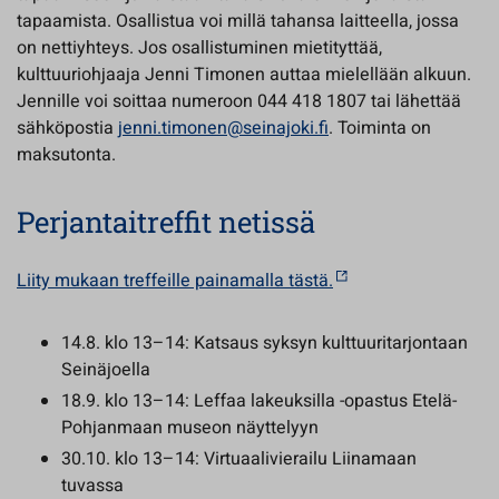
tapaamista. Osallistua voi millä tahansa laitteella, jossa
on nettiyhteys. Jos osallistuminen mietityttää,
kulttuuriohjaaja Jenni Timonen auttaa mielellään alkuun.
Jennille voi soittaa numeroon 044 418 1807 tai lähettää
sähköpostia
jenni.timonen@seinajoki.fi
. Toiminta on
maksutonta.
Perjantaitreffit netissä
Liity mukaan treffeille painamalla tästä.
14.8. klo 13–14: Katsaus syksyn kulttuuritarjontaan
Seinäjoella
18.9. klo 13–14: Leffaa lakeuksilla -opastus Etelä-
Pohjanmaan museon näyttelyyn
30.10. klo 13–14: Virtuaalivierailu Liinamaan
tuvassa