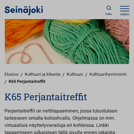
Haku
Valikko
Etusivu
/
Kulttuuri ja liikunta
/
Kulttuuri
/
Kulttuurihyvinvointi
/
K65 Perjantaitreffit
K65 Perjantaitreffit
Perjantaitreffit on nettitapaaminen, jossa tutustutaan
taiteeseen omalla kotisohvalla. Ohjelmassa on mm.
virtuaalisia näyttelyvierailuja eri kohteissa. Linkki
tapaamiseen julkaistaan tällä sivulla ennen jokaista