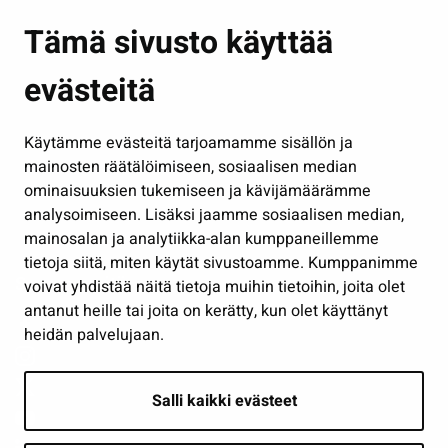
Asuminen ja ympäristö
Tämä sivusto käyttää
Kasvatus ja opetus
evästeitä
Kulttuuri ja liikunta
Hallinto
Käytämme evästeitä tarjoamamme sisällön ja
Työ ja yrittäminen
mainosten räätälöimiseen, sosiaalisen median
Osallistu ja asioi
ominaisuuksien tukemiseen ja kävijämäärämme
analysoimiseen. Lisäksi jaamme sosiaalisen median,
Näytä omat evästeasetukseni
mainosalan ja analytiikka-alan kumppaneillemme
tietoja siitä, miten käytät sivustoamme. Kumppanimme
Seuraa meitä
voivat yhdistää näitä tietoja muihin tietoihin, joita olet
antanut heille tai joita on kerätty, kun olet käyttänyt
heidän palvelujaan.
Salli kaikki evästeet