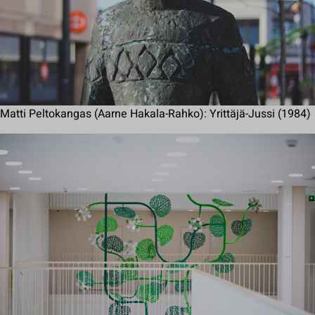
Matti Peltokangas (Aarne Hakala-Rahko): Yrittäjä-Jussi (1984)