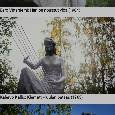
Eero Virtaniemi: Hän on noussut ylös (1984)
Kalervo Kallio: Klemetti-Kuulan patsas (1963)