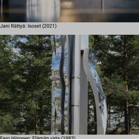
Jani Rättyä: Isoset (2021)
Eero Hiironen: Elämän virta (1983)