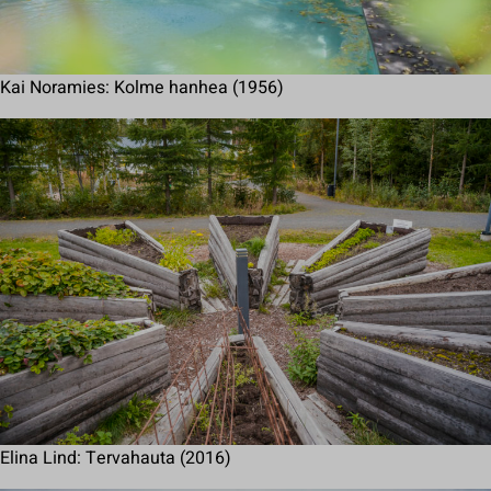
Kai Noramies: Kolme hanhea (1956)
Elina Lind: Tervahauta (2016)