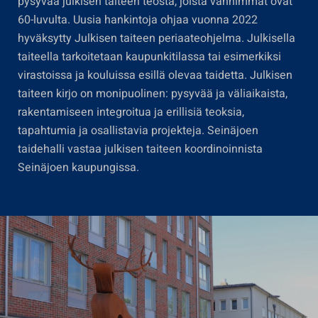
pysyvää julkisen taiteen teosta, joista vanhimmat ovat
60-luvulta. Uusia hankintoja ohjaa vuonna 2022
hyväksytty Julkisen taiteen periaateohjelma. Julkisella
taiteella tarkoitetaan kaupunkitilassa tai esimerkiksi
virastoissa ja kouluissa esillä olevaa taidetta. Julkisen
taiteen kirjo on monipuolinen: pysyvää ja väliaikaista,
rakentamiseen integroitua ja erillisiä teoksia,
tapahtumia ja osallistavia projekteja. Seinäjoen
taidehalli vastaa julkisen taiteen koordinoinnista
Seinäjoen kaupungissa.