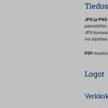
Tiedo
JPG ja PNG
painotöihin.
JPG kuvassa
voi sijoitta
PDF
-muotois
Logot
Verkko