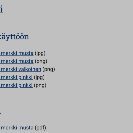
i
käyttöön
a merkki musta
(jpg)
a merkki musta
(png)
a merkki valkoinen
(png)
a merkki pinkki
(jpg)
a merkki pinkki
(png)
n
a merkki musta
(pdf)