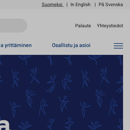
Suomeksi
In English
På Svenska
Sii
Palaute
Yhteystiedot
ja yrittäminen
Osallistu ja asioi