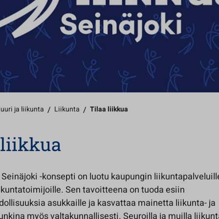
uuri ja liikunta
/
Liikunta
/
Tilaa liikkua
 liikkua
a Seinäjoki -konsepti on luotu kaupungin liikuntapalveluille
ikuntatoimijoille. Sen tavoitteena on tuoda esiin
ollisuuksia asukkaille ja kasvattaa mainetta liikunta- ja
nkina myös valtakunnallisesti. Seuroilla ja muilla liikunt