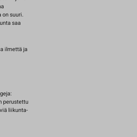
na
 on suuri.
kunta saa
a ilmettä ja
geja:
n perustettu
viä liikunta-