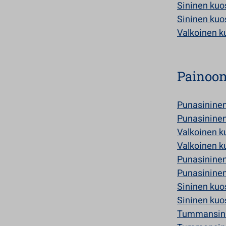
Sininen kuo
Sininen kuo
Valkoinen k
Painoo
Punasininen
Punasininen
Valkoinen k
Valkoinen k
Punasininen
Punasininen
Sininen kuo
Sininen kuo
Tummansini