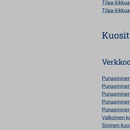
Tilaa liikku
Tilaa liikku
Kuosit
Verkko
Punasininen
Punasininen
Punasininen
Punasininen
Punasininen
Valkoinen k
Sininen kuo