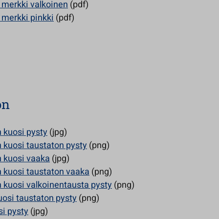
a merkki valkoinen
(pdf)
a merkki pinkki
(pdf)
on
 kuosi pysty
(jpg)
 kuosi taustaton pysty
(png)
 kuosi vaaka
(jpg)
 kuosi taustaton vaaka
(png)
 kuosi valkoinentausta pysty
(png)
uosi taustaton pysty
(png)
si pysty
(jpg)