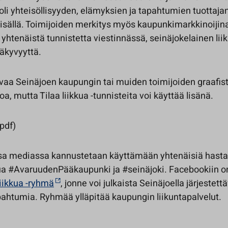
oli yhteisöllisyyden, elämyksien ja tapahtumien tuottaja
isällä. Toimijoiden merkitys myös kaupunkimarkkinoijina
yhtenäistä tunnistetta viestinnässä, seinäjokelainen lii
kyvyyttä.
vaa Seinäjoen kaupungin tai muiden toimijoiden graafist
goa, mutta Tilaa liikkua -tunnisteita voi käyttää lisänä.
pdf)
sa mediassa kannustetaan käyttämään yhtenäisiä hasta
ua #AvaruudenPääkaupunki ja #seinäjoki. Facebookiin o
liikkua -ryhmä
, jonne voi julkaista Seinäjoella järjestettä
pahtumia. Ryhmää ylläpitää kaupungin liikuntapalvelut.