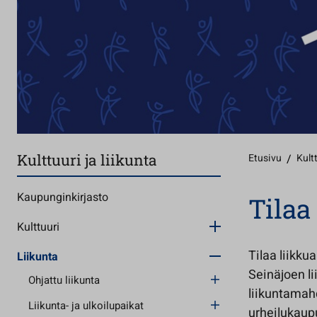
Kulttuuri ja liikunta
Etusivu
/
Kultt
Kaupunginkirjasto
Tilaa
Kulttuuri
Tilaa liikku
Liikunta
Seinäjoen li
Ohjattu liikunta
liikuntamahd
Liikunta- ja ulkoilupaikat
urheilukaupu