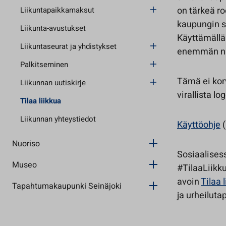
on tärkeä ro
Liikuntapaikkamaksut
kaupungin s
Liikunta-avustukset
Käyttämällä 
Liikuntaseurat ja yhdistykset
enemmän nä
Palkitseminen
Tämä ei kor
Liikunnan uutiskirje
virallista lo
Tilaa liikkua
Liikunnan yhteystiedot
Käyttöohje
(
Nuoriso
Sosiaalises
Museo
#TilaaLiikk
avoin
Tilaa 
Tapahtumakaupunki Seinäjoki
ja urheiluta