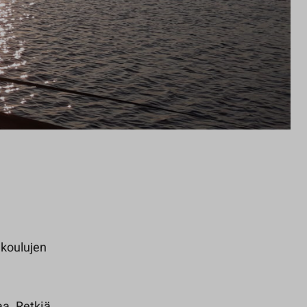
 koulujen
taa. Retkiä