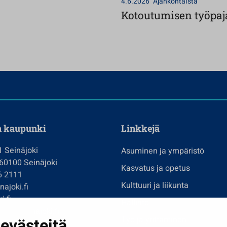
4.6.2026
Ajankohtaista
Kotoutumisen työpaja
n kaupunki
Linkkejä
1 Seinäjoki
Asuminen ja ympäristö
 60100 Seinäjoki
Kasvatus ja opetus
6 2111
Kulttuuri ja liikunta
ajoki.fi
i.fi
Hallinto
imi@seinajoki.fi
evästeitä
Työ ja yrittäminen