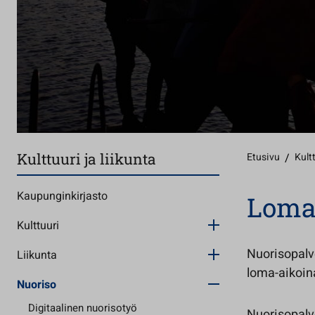
Kulttuuri ja liikunta
Etusivu
/
Kultt
Kaupunginkirjasto
Loma-
Kulttuuri
Nuorisopalve
Liikunta
loma-aikoin
Nuoriso
Digitaalinen nuorisotyö
Nuorisopalv