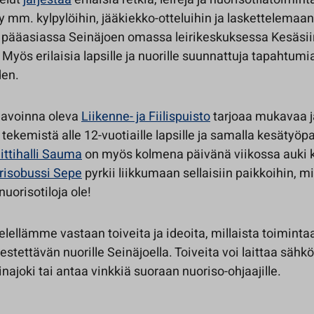
ty mm. kylpylöihin, jääkiekko-otteluihin ja laskettelemaan
n pääasiassa Seinäjoen omassa leirikeskuksessa Kesäsiir
. Myös erilaisia lapsille ja nuorille suunnattuja tapahtumia
den.
 avoinna oleva
Liikenne- ja Fiilispuisto
tarjoaa mukavaa j
ekemistä alle 12-vuotiaille lapsille ja samalla kesätyöp
ittihalli Sauma
on myös kolmena päivänä viikossa auki 
risobussi Sepe
pyrkii liikkumaan sellaisiin paikkoihin, m
nuorisotiloja ole!
ellämme vastaan toiveita ja ideoita, millaista toiminta
jestettävän nuorille Seinäjoella. Toiveita voi laittaa sähkö
ajoki tai antaa vinkkiä suoraan nuoriso-ohjaajille.