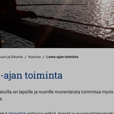
uuri ja liikunta
/
Nuoriso
/
Loma-ajan toiminta
ajan toiminta
luilla on lapsille ja nuorille monenlaista toimintaa myös
a.
elut
järjestää
erilaisia retkiä, leirejä ja nuorisotilatoimin