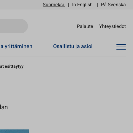
Suomeksi
In English
På Svenska
Sii
Palaute
Yhteystiedot
ja yrittäminen
Osallistu ja asioi
t esittäytyy
lan