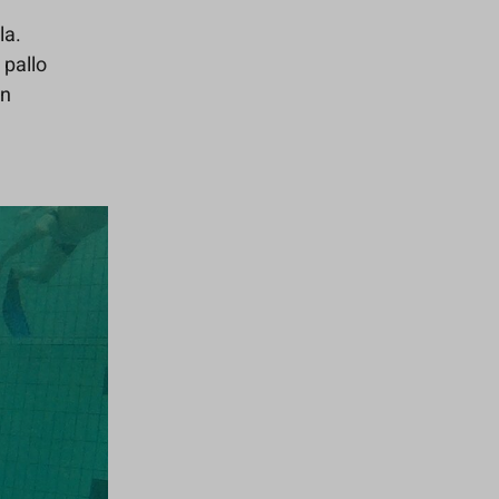
la.
 pallo
en