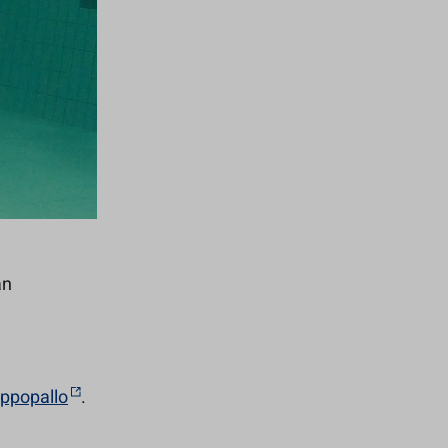
an
ppopallo
.