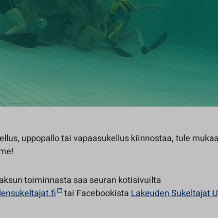
ellus, uppopallo tai vapaasukellus kiinnostaa, tule muka
me!
aksun toiminnasta saa seuran kotisivuilta
nsukeltajat.fi
tai Facebookista
Lakeuden Sukeltajat U