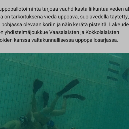
popallotoiminta tarjoaa vauhdikasta liikuntaa veden al
 on tarkoituksena viedä uppoava, suolavedellä täytetty,
pohjassa olevaan koriin ja näin kerätä pisteitä. Lakeud
 on yhdistelmäjoukkue Vaasalaisten ja Kokkolalaisten
joiden kanssa valtakunnallisessa uppopallosarjassa.