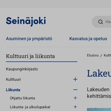
Hae sivust
Asuminen ja ympäristö
Kasvatus ja opetus
Kulttuuri ja liikunta
Etusivu
/
Kultt
Kaupunginkirjasto
Lakeu
Kulttuuri
Lakeuden S
Liikunta
kehittämis
Ohjattu liikunta
Liikunta- ja ulkoilupaikat