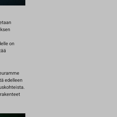
tetaan
uksen
delle on
tää
 Seuramme
tä edelleen
uskohteista.
 rakenteet