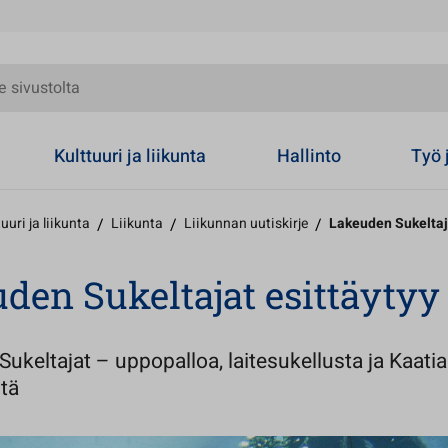
olta
Kulttuuri ja liikunta
Hallinto
Työ 
uuri ja liikunta
/
Liikunta
/
Liikunnan uutiskirje
/
Lakeuden Sukeltaja
den Sukeltajat esittäytyy
ukeltajat – uppopalloa, laitesukellusta ja Kaatia
tä