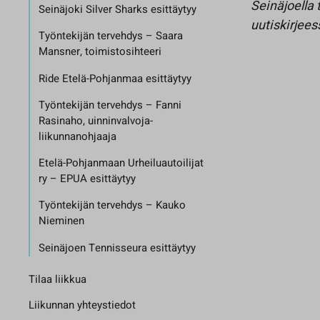
Seinäjoella 
Seinäjoki Silver Sharks esittäytyy
uutiskirjee
Työntekijän tervehdys – Saara
Mansner, toimistosihteeri
Ride Etelä-Pohjanmaa esittäytyy
Työntekijän tervehdys – Fanni
Rasinaho, uinninvalvoja-
liikunnanohjaaja
Etelä-Pohjanmaan Urheiluautoilijat
ry – EPUA esittäytyy
Työntekijän tervehdys – Kauko
Nieminen
Seinäjoen Tennisseura esittäytyy
Tilaa liikkua
Liikunnan yhteystiedot