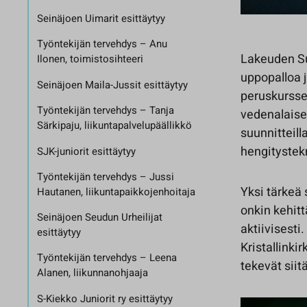
Seinäjoen Uimarit esittäytyy
Työntekijän tervehdys – Anu
Lakeuden Su
Ilonen, toimistosihteeri
uppopalloa 
Seinäjoen Maila-Jussit esittäytyy
peruskursse
Työntekijän tervehdys – Tanja
vedenalaisee
Särkipaju, liikuntapalvelupäällikkö
suunnitteill
hengitystekn
SJK-juniorit esittäytyy
Työntekijän tervehdys – Jussi
Yksi tärkeä
Hautanen, liikuntapaikkojenhoitaja
onkin kehitt
Seinäjoen Seudun Urheilijat
aktiivisest
esittäytyy
Kristallinki
Työntekijän tervehdys – Leena
tekevät siit
Alanen, liikunnanohjaaja
S-Kiekko Juniorit ry esittäytyy