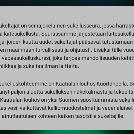
keltajat on seinäjokelainen sukellusseura, jossa harras
ja laitesukellusta. Seurassamme järjestetään laitesukell
ja, joiden kautta uudet sukeltajat pääsevät tutustumaan
n maailmaan turvallisesti ja ohjatusti. Lisäksi tälle vuo
a vapaasukelluskurssi, joka tarjoaa mahdollisuuden kehit
iikkaa ja sukeltaa ilman laitteita.
 sukelluskohteemme on Kaatialan louhos Kuortaneella.
änyt paljon aluetta sukelluksen näkökulmasta ja tekee tä
i. Kaatialan louhos on yksi Suomen suosituimmista sukell
rkas vesi, vaikuttavat kalliomuodostelmat ja vedenalaiset
ä ainutlaatuisen kohteen kaiken tasoisille sukeltajille.