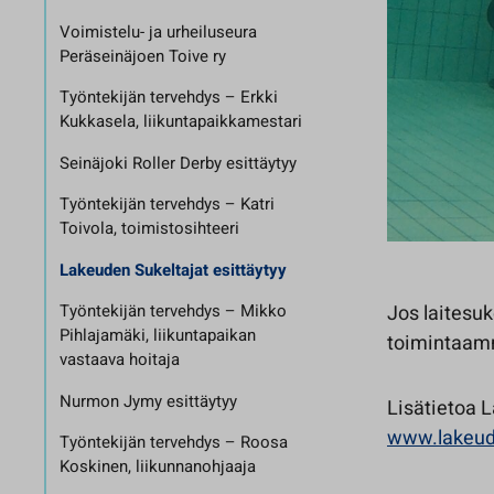
Voimistelu- ja urheiluseura
Peräseinäjoen Toive ry
Työntekijän tervehdys – Erkki
Kukkasela, liikuntapaikkamestari
Seinäjoki Roller Derby esittäytyy
Työntekijän tervehdys – Katri
Toivola, toimistosihteeri
Lakeuden Sukeltajat esittäytyy
Jos laitesuk
Työntekijän tervehdys – Mikko
Pihlajamäki, liikuntapaikan
toimintaam
vastaava hoitaja
Nurmon Jymy esittäytyy
Lisätietoa L
www.lakeude
Työntekijän tervehdys – Roosa
Koskinen, liikunnanohjaaja