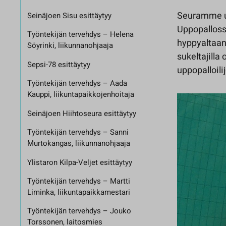
Seuramme up
Seinäjoen Sisu esittäytyy
Uppopallossa
Työntekijän tervehdys – Helena
hyppyaltaan 
Söyrinki, liikunnanohjaaja
sukeltajilla
Sepsi-78 esittäytyy
uppopalloili
Työntekijän tervehdys – Aada
Kauppi, liikuntapaikkojenhoitaja
Seinäjoen Hiihtoseura esittäytyy
Työntekijän tervehdys – Sanni
Murtokangas, liikunnanohjaaja
Ylistaron Kilpa-Veljet esittäytyy
Työntekijän tervehdys – Martti
Liminka, liikuntapaikkamestari
Työntekijän tervehdys – Jouko
Torssonen, laitosmies