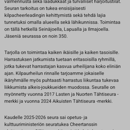
valmennusta sekä laadukkaat ja turvalliset harjoitustilat.
Seuran tarkoitus on tukea ensisijaisesti
kilpacheerleadingin kehittymistä sekä tehdä lajia
tunnetuksi omalla alueella sekä lähikunnissa. Toimintaa
on tällä hetkellä Seinäjoella, Lapualla ja Ilmajoella.
Jäseniä seurassa on noin 350.
Tarjolla on toimintaa kaiken ikäisille ja kaiken tasoisille.
Harrastuksen jatkumista tuetaan eritasoisilla ryhmillä,
jotka tukevat harrastajan kasvua urheilijana koko eliniän
ajan. Kilpaurheilun rinnalle tarjoamme jokaiselle
ikäryhmälle myös puhtaasti harrastus liikuntaa tukevaa
liikkumista alkeis-joukkueiden muodossa. Seuralle on
myönnetty vuonna 2017 Lasten ja Nuorten Tähtiseura -
merkki ja vuonna 2024 Aikuisten Tähtiseura -merkki.
Kaudelle 2025-2026 seura sai opetus- ja
kulttuuriministeriön seuratukea Cheertanssin