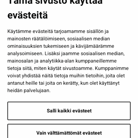
Tämä sivusto käyttää
Kasvatus ja opetus
evästeitä
Kulttuuri ja liikunta
Hallinto
Käytämme evästeitä tarjoamamme sisällön ja
Työ ja yrittäminen
mainosten räätälöimiseen, sosiaalisen median
Osallistu ja asioi
ominaisuuksien tukemiseen ja kävijämäärämme
analysoimiseen. Lisäksi jaamme sosiaalisen median,
Näytä omat evästeasetukseni
mainosalan ja analytiikka-alan kumppaneillemme
tietoja siitä, miten käytät sivustoamme. Kumppanimme
Seuraa meitä
voivat yhdistää näitä tietoja muihin tietoihin, joita olet
antanut heille tai joita on kerätty, kun olet käyttänyt
heidän palvelujaan.
Salli kaikki evästeet
Vain välttämättömät evästeet