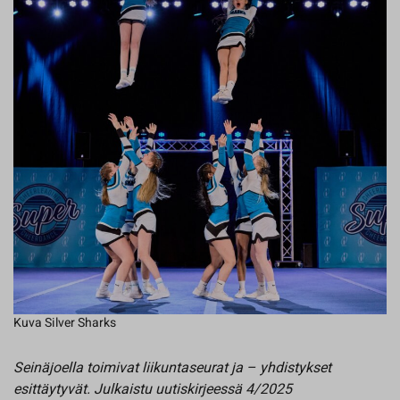
Kuva Silver Sharks
Seinäjoella toimivat liikuntaseurat ja – yhdistykset
esittäytyvät. Julkaistu uutiskirjeessä 4/2025