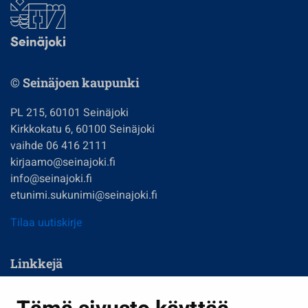
© Seinäjoen kaupunki
PL 215, 60101 Seinäjoki
Kirkkokatu 6, 60100 Seinäjoki
vaihde 06 416 2111
kirjaamo@seinajoki.fi
info@seinajoki.fi
etunimi.sukunimi@seinajoki.fi
Tilaa uutiskirje
Linkkejä
Asuminen ja ympäristö