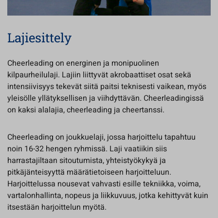
Lajiesittely
Cheerleading on energinen ja monipuolinen
kilpaurheilulaji. Lajiin liittyvät akrobaattiset osat sekä
intensiivisyys tekevät siitä paitsi teknisesti vaikean, myös
yleisölle yllätyksellisen ja viihdyttävän. Cheerleadingissä
on kaksi alalajia, cheerleading ja cheertanssi.
Cheerleading on joukkuelaji, jossa harjoittelu tapahtuu
noin 16-32 hengen ryhmissä. Laji vaatiikin siis
harrastajiltaan sitoutumista, yhteistyökykyä ja
pitkäjänteisyyttä määrätietoiseen harjoitteluun.
Harjoittelussa nousevat vahvasti esille tekniikka, voima,
vartalonhallinta, nopeus ja liikkuvuus, jotka kehittyvät kuin
itsestään harjoittelun myötä.