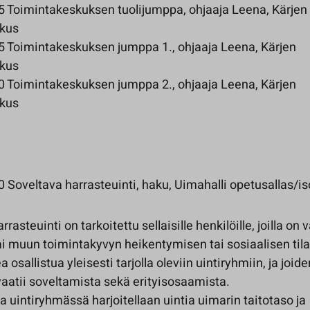
 Toimintakeskuksen tuolijumppa, ohjaaja Leena, Kärjen
skus
 Toimintakeskuksen jumppa 1., ohjaaja Leena, Kärjen
skus
 Toimintakeskuksen jumppa 2., ohjaaja Leena, Kärjen
skus
Soveltava harrasteuinti, haku, Uimahalli opetusallas/iso
rrasteuinti on tarkoitettu sellaisille henkilöille, joilla o
ai muun toimintakyvyn heikentymisen tai sosiaalisen til
a osallistua yleisesti tarjolla oleviin uintiryhmiin, ja joi
aatii soveltamista sekä erityisosaamista.
 uintiryhmässä harjoitellaan uintia uimarin taitotaso ja