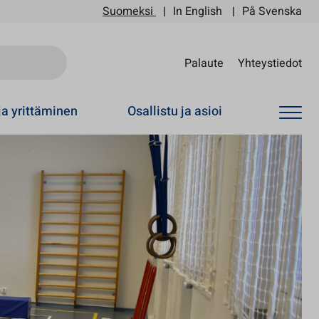
Suomeksi
In English
På Svenska
Sii
Palaute
Yhteystiedot
ja yrittäminen
Osallistu ja asioi