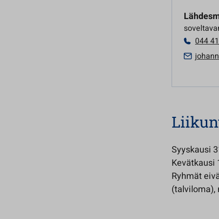
Lähdesm
soveltavan
044 41
johann
Liikun
Syyskausi 3
Kevätkausi 
Ryhmät eivä
(talviloma),