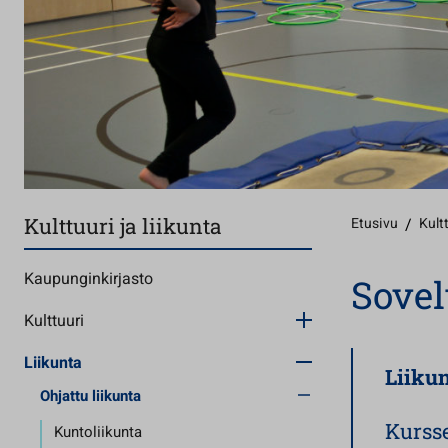
Kulttuuri ja liikunta
Etusivu
/
Kultt
Kaupunginkirjasto
Sovel
Kulttuuri
Liikunta
Liiku
Ohjattu liikunta
Kurss
Kuntoliikunta