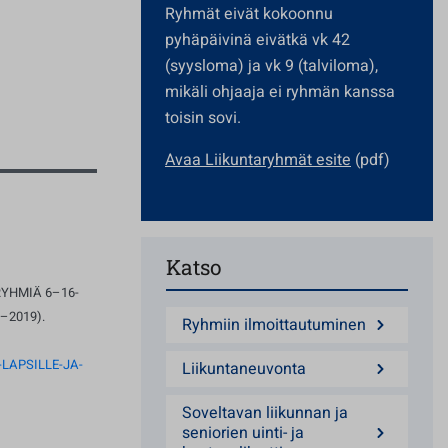
Ryhmät eivät kokoonnu
pyhäpäivinä eivätkä vk 42
(syysloma) ja vk 9 (talviloma),
mikäli ohjaaja ei ryhmän kanssa
toisin sovi.
Avaa Liikuntaryhmät esite
(pdf)
Katso
YHMIÄ 6–16-
–2019).
Ryhmiin ilmoittautuminen
LAPSILLE-JA-
Liikuntaneuvonta
Soveltavan liikunnan ja
seniorien uinti- ja