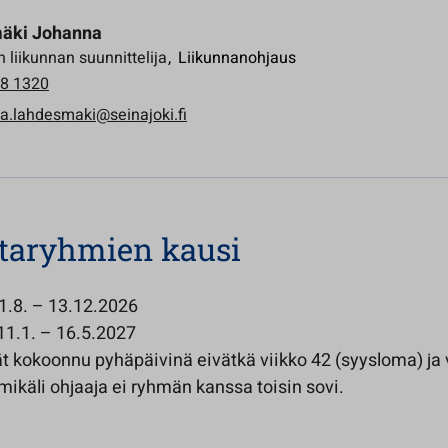
äki Johanna
 liikunnan suunnittelija
,
Liikunnanohjaus
8 1320
a.lahdesmaki@seinajoki.fi
taryhmien kausi
1.8. – 13.12.2026
11.1. – 16.5.2027
t kokoonnu pyhäpäivinä eivätkä viikko 42 (syysloma) ja 
 mikäli ohjaaja ei ryhmän kanssa toisin sovi.