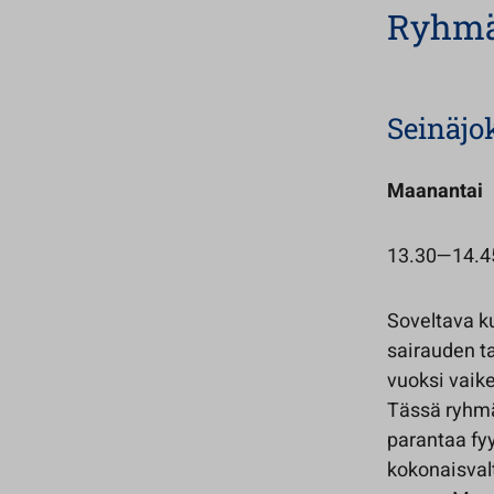
Ryhm
Seinäjo
Maanantai
13.30—14.45 
Soveltava ku
sairauden t
vuoksi vaikea
Tässä ryhmä
parantaa fyy
kokonaisvalt