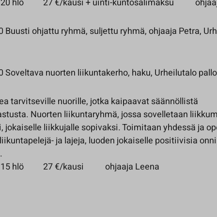
hlö 27 €/kausi + uinti-kuntosalimaksu ohjaaj
Buusti ohjattu ryhmä, suljettu ryhmä, ohjaaja Petra, Urh
Soveltava nuorten liikuntakerho, haku, Urheilutalo palloi
ea tarvitseville nuorille, jotka kaipaavat säännöllistä
astusta. Nuorten liikuntaryhmä, jossa sovelletaan liikku
i, jokaiselle liikkujalle sopivaksi. Toimitaan yhdessä ja o
 liikuntapelejä- ja lajeja, luoden jokaiselle positiivisia o
.
 hlö 27 €/kausi ohjaaja Leena