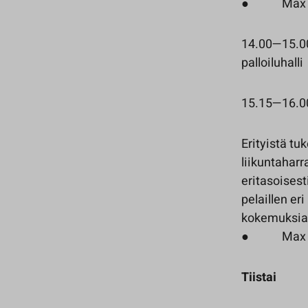
● Max 20 
14.00—15.00 
palloiluhalli
15.15—16.00 
Erityistä tuk
liikuntaharr
eritasoisest
pelaillen eri
kokemuksia
● Max 15
Tiistai