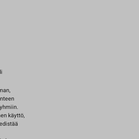
i
mman,
anteen
ryhmiin.
en käyttö,
 edistää