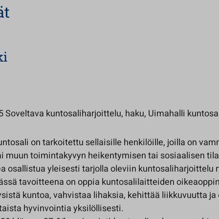
ät
ki
Soveltava kuntosaliharjoittelu, haku, Uimahalli kuntosal
ntosali on tarkoitettu sellaisille henkilöille, joilla on va
ai muun toimintakyvyn heikentymisen tai sosiaalisen til
 osallistua yleisesti tarjolla oleviin kuntosaliharjoittelu 
ssä tavoitteena on oppia kuntosalilaitteiden oikeaoppin
sistä kuntoa, vahvistaa lihaksia, kehittää liikkuvuutta ja
aista hyvinvointia yksilöllisesti.