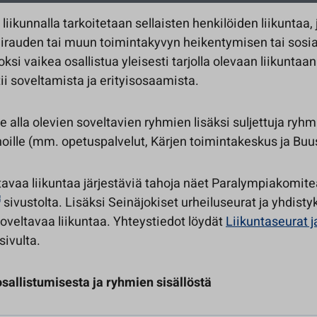
liikunnalla tarkoitetaan sellaisten henkilöiden liikuntaa, j
rauden tai muun toimintakyvyn heikentymisen tai sosia
oksi vaikea osallistua yleisesti tarjolla olevaan liikuntaan
tii soveltamista ja erityisosaamista.
alla olevien soveltavien ryhmien lisäksi suljettuja ryhmi
oille (mm. opetuspalvelut, Kärjen toimintakeskus ja Buust
tavaa liikuntaa järjestäviä tahoja näet Paralympiakomit
sivustolta. Lisäksi Seinäjokiset urheiluseurat ja yhdisty
soveltavaa liikuntaa. Yhteystiedot löydät
Liikuntaseurat j
sivulta.
osallistumisesta ja ryhmien sisällöstä