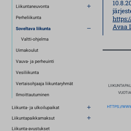
10.8.2
Liikuntaneuvonta
järjes
Perheliikunta
https:
Avaa 
Soveltava liikunta
Valtti-ohjelma
Uimakoulut
Vauva- ja perheuinti
Vesiliikunta
Vertaisohjaaja liikuntaryhmät
LIIKUNTAPA
VUOTIA
Ilmoittautuminen
HTTPS://WWW
Liikunta- ja ulkoilupaikat
Liikuntapaikkamaksut
Liikunta-avustukset