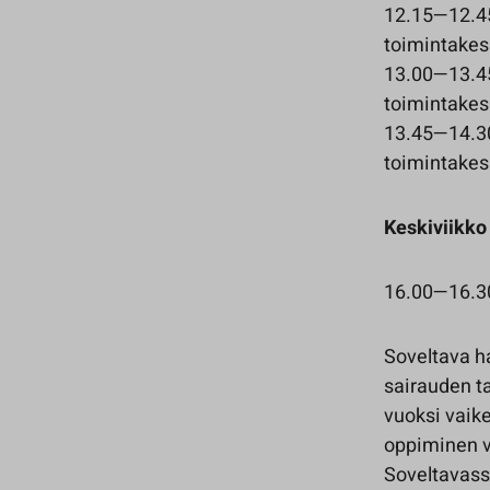
12.15—12.45
toimintake
13.00—13.45
toimintake
13.45—14.30
toimintake
Keskiviikko
16.00—16.30 
Soveltava ha
sairauden t
vuoksi vaike
oppiminen v
Soveltavassa