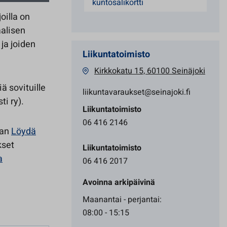
kuntosalikortti
oilla on
alisen
 ja joiden
Liikuntatoimisto
Kirkkokatu 15, 60100 Seinäjoki
ä sovituille
liikuntavaraukset@seinajoki.fi
i ry).
Liikuntatoimisto
06 416 2146
ean
Löydä
kset
Liikuntatoimisto
a
06 416 2017
Avoinna arkipäivinä
Maanantai - perjantai:
08:00 - 15:15