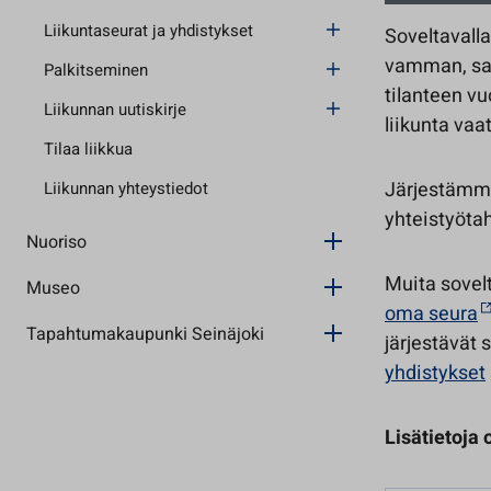
Liikuntaseurat ja yhdistykset
Soveltavalla 
vamman, sai
Palkitseminen
tilanteen vu
Liikunnan uutiskirje
liikunta vaa
Tilaa liikkua
Järjestämme 
Liikunnan yhteystiedot
yhteistyötah
Nuoriso
Muita sovel
Museo
oma seura
Tapahtumakaupunki Seinäjoki
järjestävät 
yhdistykset
Lisätietoja 