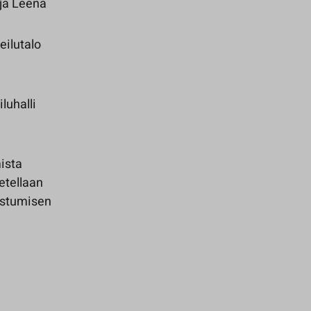
a Leena
eilutalo
luhalli
mista
petellaan
nnistumisen