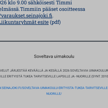
026 klo 9.00 sähköisesti Timmi
telmässä.Timmiin pääset osoitteessa
//varaukset.seinajoki.fi
.
Liikuntaryhmät esite
(pdf)
Soveltava uimakoulu
LVELUT JÄRJESTÄÄ KEVÄÄLLÄ JA KESÄLLÄ 2026 SOVELTAVIA UIMAKOULUR
ILLE ERITYISTÄ TUKEA TARVITSEVILLE LAPSILLE JA -NUORILLE (SYNT. 2010
.SEINAJOKI.FI/SOVELTAVA-UIMAKOULU-ERITYISTA-TUKEA-TARVITSEVILLE-
NUORILLE/