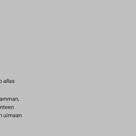
 allas
n vamman,
anteen
den uimaan