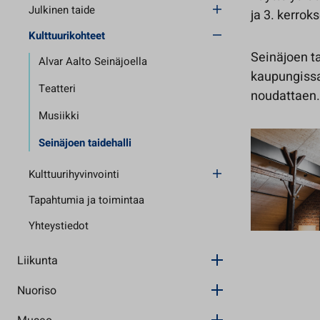
Julkinen taide
ja 3. kerrok
Kulttuurikohteet
Seinäjoen ta
Alvar Aalto Seinäjoella
kaupungissa
Teatteri
noudattaen
Musiikki
Seinäjoen taidehalli
Kulttuurihyvinvointi
Tapahtumia ja toimintaa
Yhteystiedot
Liikunta
Nuoriso