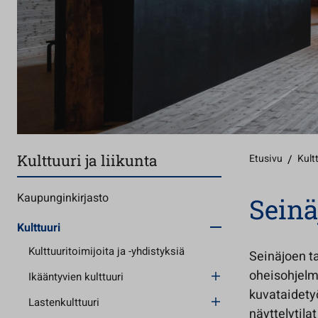
Kulttuuri ja liikunta
Etusivu
/
Kultt
Kaupunginkirjasto
Seinä
Kulttuuri
Kulttuuritoimijoita ja -yhdistyksiä
Seinäjoen ta
oheisohjelma
Ikääntyvien kulttuuri
kuvataidetyö
Lastenkulttuuri
näyttelytilat