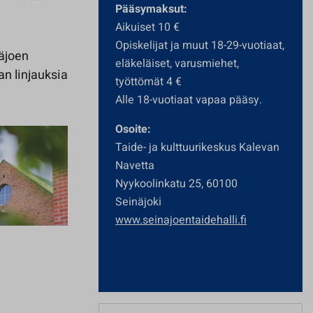
Pääsymaksut:
Aikuiset 10 €
Opiskelijat ja muut 18-29-vuotiaat,
näjoen
eläkeläiset, varusmiehet,
n linjauksia
työttömät 4 €
Alle 18-vuotiaat vapaa pääsy.
Osoite:
Taide- ja kulttuurikeskus Kalevan
Navetta
Nyykoolinkatu 25, 60100
Seinäjoki
www.seinajoentaidehalli.fi