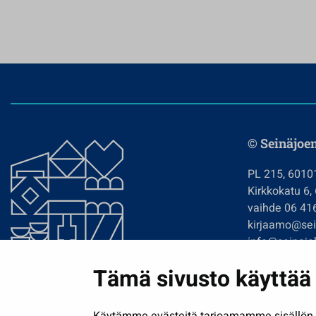
© Seinäjoe
PL 215, 6010
Kirkkokatu 6,
vaihde 06 41
kirjaamo@sein
info@seinajok
etunimi.sukun
Tämä sivusto käyttää 
Tilaa uutiskir