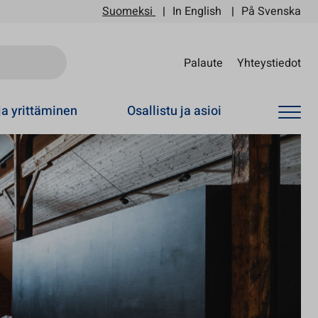
Suomeksi
In English
På Svenska
Sii
Palaute
Yhteystiedot
ja yrittäminen
Osallistu ja asioi