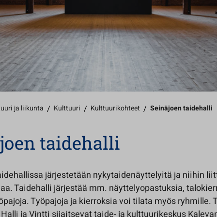
uuri ja liikunta
/
Kulttuuri
/
Kulttuurikohteet
/
Seinäjoen taidehalli
joen taidehalli
idehallissa järjestetään nykytaidenäyttelyitä ja niihin lii
a. Taidehalli järjestää mm. näyttelyopastuksia, talokier
pajoja. Työpajoja ja kierroksia voi tilata myös ryhmille. 
 Halli ja Vintti sijaitsevat taide- ja kulttuurikeskus Kalev