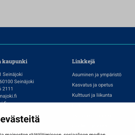
n kaupunki
Linkkejä
1 Seinäjoki
Asuminen ja ympäristö
 60100 Seinäjoki
Kasvatus ja opetus
6 2111
Kulttuuri ja liikunta
ajoki.fi
i.fi
Hallinto
imi@seinajoki.fi
evästeitä
Työ ja yrittäminen
je
Osallistu ja asioi