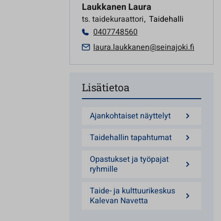
Laukkanen Laura
ts. taidekuraattori
,
Taidehalli
0407748560
laura.laukkanen@seinajoki.fi
Lisätietoa
Ajankohtaiset näyttelyt
Taidehallin tapahtumat
Opastukset ja työpajat
ryhmille
Taide- ja kulttuurikeskus
Kalevan Navetta