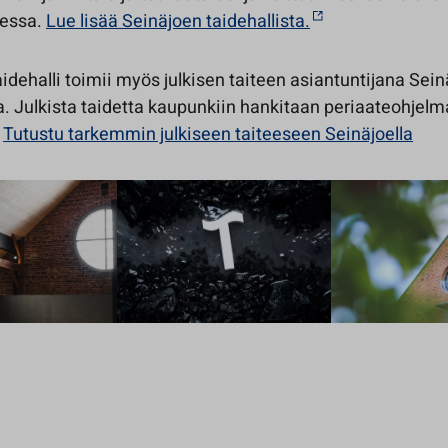
sessa.
Lue lisää Seinäjoen taidehallista.
idehalli toimii myös julkisen taiteen asiantuntijana Sei
. Julkista taidetta kaupunkiin hankitaan periaateohjelma
.
Tutustu tarkemmin julkiseen taiteeseen Seinäjoella