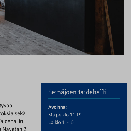
Seinäjoen taidehalli
ttyvää
Avoinna:
roksia sekä
Ma-pe klo 11-19
Taidehallin
La klo 11-15
an Navetan 2.