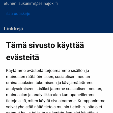
etunimi.sukunimi@seinajoki.fi
Tilaa uutiskirje
Linkkejä
Asuminen ja ympäristö
Tämä sivusto käyttää
Kasvatus ja opetus
evästeitä
Kulttuuri ja liikunta
Hallinto
Käytämme evästeitä tarjoamamme sisällön ja
Työ ja yrittäminen
mainosten räätälöimiseen, sosiaalisen median
Osallistu ja asioi
ominaisuuksien tukemiseen ja kävijämäärämme
analysoimiseen. Lisäksi jaamme sosiaalisen median,
Näytä omat evästeasetukseni
mainosalan ja analytiikka-alan kumppaneillemme
tietoja siitä, miten käytät sivustoamme. Kumppanimme
Seuraa meitä
voivat yhdistää näitä tietoja muihin tietoihin, joita olet