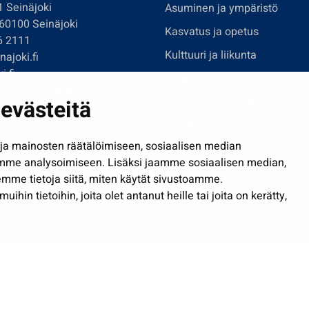
1 Seinäjoki
Asuminen ja ympäristö
 60100 Seinäjoki
Kasvatus ja opetus
6 2111
Kulttuuri ja liikunta
ajoki.fi
i.fi
Hallinto
imi@seinajoki.fi
evästeitä
Työ ja yrittäminen
je
Osallistu ja asioi
a mainosten räätälöimiseen, sosiaalisen median
Näytä omat evästeasetuksen
mme analysoimiseen. Lisäksi jaamme sosiaalisen median,
mme tietoja siitä, miten käytät sivustoamme.
in tietoihin, joita olet antanut heille tai joita on kerätty,
Saavutettavuusseloste
| © Seinäjoki 2026