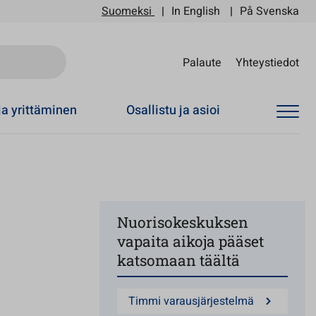
Suomeksi
In English
På Svenska
Sii
Palaute
Yhteystiedot
ja yrittäminen
Osallistu ja asioi
Nuorisokeskuksen
vapaita aikoja pääset
katsomaan täältä
Timmi varausjärjestelmä