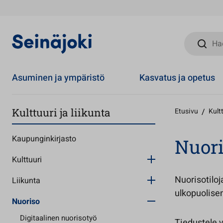
Hae sivust
Asuminen ja ympäristö
Kasvatus ja opetus
Kulttuuri ja liikunta
Etusivu
/
Kultt
Kaupunginkirjasto
Nuori
Kulttuuri
Nuorisotilo
Liikunta
ulkopuolise
Nuoriso
Digitaalinen nuorisotyö
Tiedustele v