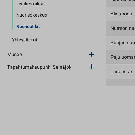
Leirikeskukset
Ylistaron nu
Nuorisokeskus
Nuorisotilat
Nurmon nuo
Yhteystiedot
Pohjan nuor
Museo
Pajuluoman
Tapahtumakaupunki Seinäjoki
Tanelinran