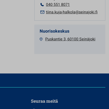
040 551 8071
tiina.kuja-halkola@seinajoki.fi
Nuorisokeskus
Puskantie 3, 60100 Seinäjoki
Seuraa meitä