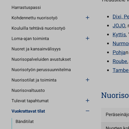
Harrastuspassi
Dixi, P
Kohdennettu nuorisotyö
JOJO
,
Kouluilla tehtävä nuorisotyö
Kyttis
,
Loma-ajan toiminta
Nurmon
Nuoret ja kansainvälisyys
Pohja
n
Nuorisopalveluiden avustukset
Roube
Nuorisotyön perussuunnitelma
Tambe
Nuorisotilat ja toiminta
Nuorisovaltuusto
Nuorisot
Tulevat tapahtumat
Vuokrattavat tilat
Peräseinäjo
Bänditilat
Nuorten ko