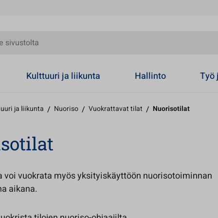
olta
Kulttuuri ja liikunta
Hallinto
Työ 
uuri ja liikunta
/
Nuoriso
/
Vuokrattavat tilat
/
Nuorisotilat
sotilat
ja voi vuokrata myös yksityiskäyttöön nuorisotoiminnan
na aikana.
uokrista tilojen nuoriso-ohjaajilta.