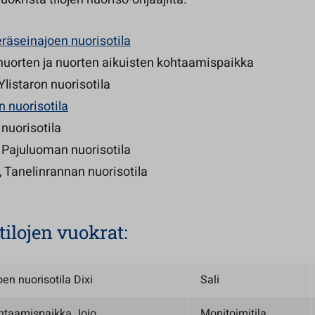
eräseinajoen nuorisotila
 nuorten ja nuorten aikuisten kohtaamispaikka
 Ylistaron nuorisotila
 nuorisotila
 nuorisotila
, Pajuluoman nuorisotila
, Tanelinrannan nuorisotila
ilojen vuokrat:
en nuorisotila Dixi
Sali
htaamispaikka Jojo
Monitoimitila