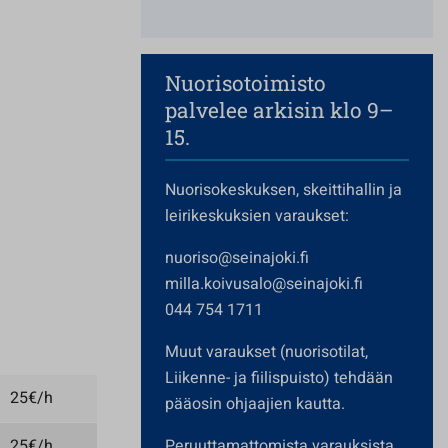
Nuorisotoimisto
palvelee arkisin klo 9–
15.
Nuorisokeskuksen, skeittihallin ja
leirikeskuksien varaukset:
nuoriso@seinajoki.fi
milla.koivusalo@seinajoki.fi
044 754 1711
Muut varaukset (nuorisotilat,
Liikenne- ja fiilispuisto) tehdään
25€/h
pääosin ohjaajien kautta.
25€/h
Peruuttamattomista varauksista