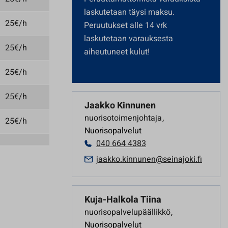
laskutetaan täysi maksu.
25€/h
Peruutukset alle 14 vrk
laskutetaan varauksesta
25€/h
aiheutuneet kulut!
25€/h
25€/h
Jaakko Kinnunen
nuorisotoimenjohtaja
,
25€/h
Nuorisopalvelut
040 664 4383
jaakko.kinnunen@seinajoki.fi
Kuja-Halkola Tiina
nuorisopalvelupäällikkö
,
Nuorisopalvelut