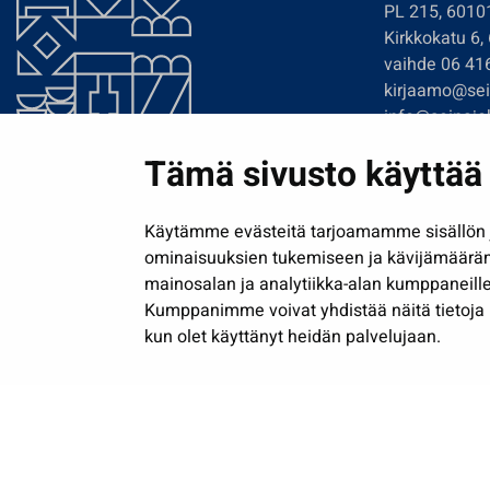
PL 215, 6010
Kirkkokatu 6,
vaihde 06 41
kirjaamo@sein
info@seinajok
etunimi.sukun
Tämä sivusto käyttää 
Tilaa uutiskir
Käytämme evästeitä tarjoamamme sisällön j
ominaisuuksien tukemiseen ja kävijämäärä
mainosalan ja analytiikka-alan kumppaneille
Kumppanimme voivat yhdistää näitä tietoja muih
kun olet käyttänyt heidän palvelujaan.