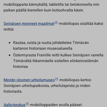
mobiilioppaita kännykällä, tabletilla tai tietokoneella niin
paikan päällä kierrellen kuin kotisohvalta käsin.
Seinäjoen menneet maailmat
-mobiiliopas sisältää kaksi
reittiä:
Rautaa, ruista ja ruutia johdattelee Törnävän
kartanon historiaan museoalueella
Östermyrasta Framille reitti kulkee Seinäjoen varrella
Törnävältä Itikanmäelle esitellen elinkeinoelämän
historiaa
Meirän oloonen urheilumuseo
-mobiiliopas kertoo
Seinäjoen urheilupaikoista, urheilulajeista ja niiden
historiasta.
Aalto-keskus
-mobiilioppaiden avulla pääset