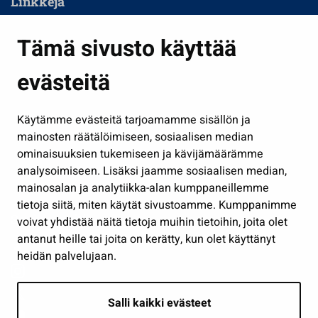
Linkkejä
Asuminen ja ympäristö
Tämä sivusto käyttää
Kasvatus ja opetus
evästeitä
Kulttuuri ja liikunta
Hallinto
Käytämme evästeitä tarjoamamme sisällön ja
Työ ja yrittäminen
mainosten räätälöimiseen, sosiaalisen median
Osallistu ja asioi
ominaisuuksien tukemiseen ja kävijämäärämme
analysoimiseen. Lisäksi jaamme sosiaalisen median,
Näytä omat evästeasetukseni
mainosalan ja analytiikka-alan kumppaneillemme
tietoja siitä, miten käytät sivustoamme. Kumppanimme
Seuraa meitä
voivat yhdistää näitä tietoja muihin tietoihin, joita olet
antanut heille tai joita on kerätty, kun olet käyttänyt
heidän palvelujaan.
Salli kaikki evästeet