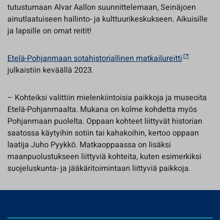
tutustumaan Alvar Aallon suunnittelemaan, Seinäjoen
ainutlaatuiseen hallinto- ja kulttuurikeskukseen. Aikuisille
ja lapsille on omat reitit!
Etelä-Pohjanmaan sotahistoriallinen matkailureitti
julkaistiin keväällä 2023.
– Kohteiksi valittiin mielenkiintoisia paikkoja ja museoita
Etelä-Pohjanmaalta. Mukana on kolme kohdetta myös
Pohjanmaan puolelta. Oppaan kohteet liittyvät historian
saatossa käytyihin sotiin tai kahakoihin, kertoo oppaan
laatija Juho Pyykkö. Matkaoppaassa on lisäksi
maanpuolustukseen liittyviä kohteita, kuten esimerkiksi
suojeluskunta- ja jääkäritoimintaan liittyviä paikkoja.