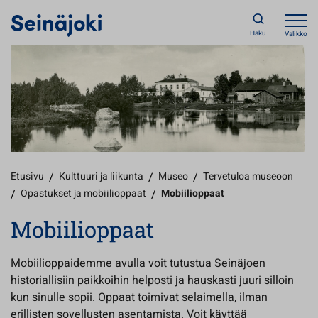
Haku
Valikko
Etusivu
/
Kulttuuri ja liikunta
/
Museo
/
Tervetuloa museoon
/
Opastukset ja mobiilioppaat
/
Mobiilioppaat
Mobiilioppaat
Mobiilioppaidemme avulla voit tutustua Seinäjoen
historiallisiin paikkoihin helposti ja hauskasti juuri silloin
kun sinulle sopii. Oppaat toimivat selaimella, ilman
erillisten sovellusten asentamista. Voit käyttää