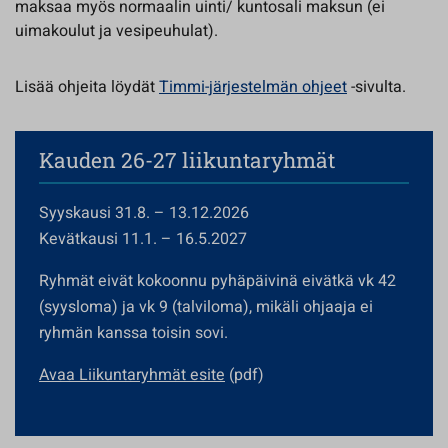
maksaa myös normaalin uinti/ kuntosali maksun (ei
uimakoulut ja vesipeuhulat).
Lisää ohjeita löydät
Timmi-järjestelmän ohjeet
-sivulta.
Kauden 26-27 liikuntaryhmät
Syyskausi 31.8. – 13.12.2026
Kevätkausi 11.1. – 16.5.2027
Ryhmät eivät kokoonnu pyhäpäivinä eivätkä vk 42
(syysloma) ja vk 9 (talviloma), mikäli ohjaaja ei
ryhmän kanssa toisin sovi.
Avaa Liikuntaryhmät esite
(pdf)