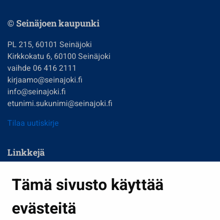
© Seinäjoen kaupunki
PL 215, 60101 Seinäjoki
Kirkkokatu 6, 60100 Seinäjoki
vaihde 06 416 2111
kirjaamo@seinajoki.fi
info@seinajoki.fi
etunimi.sukunimi@seinajoki.fi
Tilaa uutiskirje
Linkkejä
Asuminen ja ympäristö
Tämä sivusto käyttää
Kasvatus ja opetus
evästeitä
Kulttuuri ja liikunta