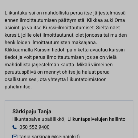
Liikuntakurssi on mahdollista perua itse järjestelmässä
ennen ilmoittautumisen päättymistä. Klikkaa auki Oma
asiointi ja valitse Kurssi-ilmoittautumiset. Sieltä näet
kurssit, joille olet ilmoittautunut, olet jonossa tai muiden
henkilöiden ilmoittautumisten maksajana.
Klikkaamalla Kurssin tiedot -painiketta avautuu kurssin
tiedot ja voit perua ilmoittautumisen jos se on vielä
mahdollista järjestelmän kautta. Mikäli viimeinen
peruutuspäivä on mennyt ohitse ja haluat perua
osallistumisesi, ota yhteyttä liikuntatoimistoon
puhelimitse.
Särkipaju Tanja
liikuntapalvelupäällikkö
,
Liikuntapalvelujen hallinto
050 552 9400
tanja.sarkipaju@seinajoki.fi