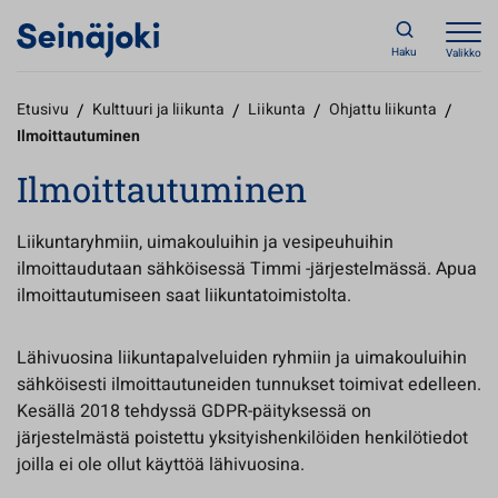
Haku
Valikko
Etusivu
/
Kulttuuri ja liikunta
/
Liikunta
/
Ohjattu liikunta
/
Ilmoittautuminen
Ilmoittautuminen
Liikuntaryhmiin, uimakouluihin ja vesipeuhuihin
ilmoittaudutaan sähköisessä Timmi -järjestelmässä. Apua
ilmoittautumiseen saat liikuntatoimistolta.
Lähivuosina liikuntapalveluiden ryhmiin ja uimakouluihin
sähköisesti ilmoittautuneiden tunnukset toimivat edelleen.
Kesällä 2018 tehdyssä GDPR-päityksessä on
järjestelmästä poistettu yksityishenkilöiden henkilötiedot
joilla ei ole ollut käyttöä lähivuosina.