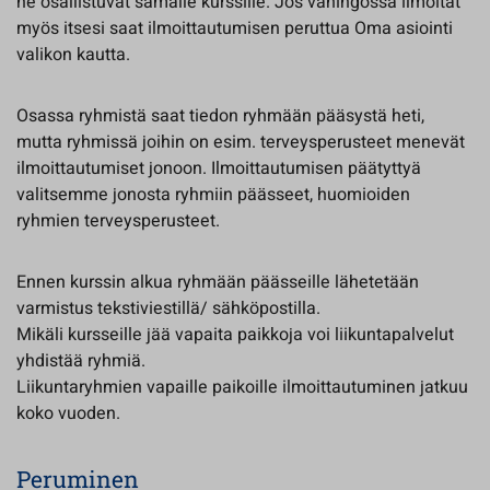
he osallistuvat samalle kurssille. Jos vahingossa ilmoitat
myös itsesi saat ilmoittautumisen peruttua Oma asiointi
valikon kautta.
Osassa ryhmistä saat tiedon ryhmään pääsystä heti,
mutta ryhmissä joihin on esim. terveysperusteet menevät
ilmoittautumiset jonoon. Ilmoittautumisen päätyttyä
valitsemme jonosta ryhmiin päässeet, huomioiden
ryhmien terveysperusteet.
Ennen kurssin alkua ryhmään päässeille lähetetään
varmistus tekstiviestillä/ sähköpostilla.
Mikäli kursseille jää vapaita paikkoja voi liikuntapalvelut
yhdistää ryhmiä.
Liikuntaryhmien vapaille paikoille ilmoittautuminen jatkuu
koko vuoden.
Peruminen