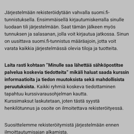
Järjestelmään rekisteröidytään vahvalla suomi.fi-
tunnistuksella. Ensimmäisellä kirjautumiskerralla sinulle
luodaan tili järjestelmään. Saat tämän jälkeen myös
tunnuksen ja salasanan, jolla voit kirjautua jatkossa. Sinun
on uusittava suomi.fi-tunnistus määräajoin, jotta voit
varata kaikkia järjestelmässä olevia tiloja ja tuotteita.
Laita rasti kohtaan ”Minulle saa lähettää sähköpostitse
palvelua koskevia tiedotteita” mikäli haluat saada kurssin
informaatioita ja tiedon muutoksista sekä mahdollisista
peruutuksista.
Kaikki ryhmiä koskeva tiedottaminen
tapahtuu kurssivarausohjelman kautta.
Kurssimaksut laskutetaan, joten tästä syystä
henkilötunnus ja osoite on ilmoitettava rekisteröityessä.
Suosittelemme rekisteröitymistä järjestelmään ennen
ilmoittautumisajan alkamista.