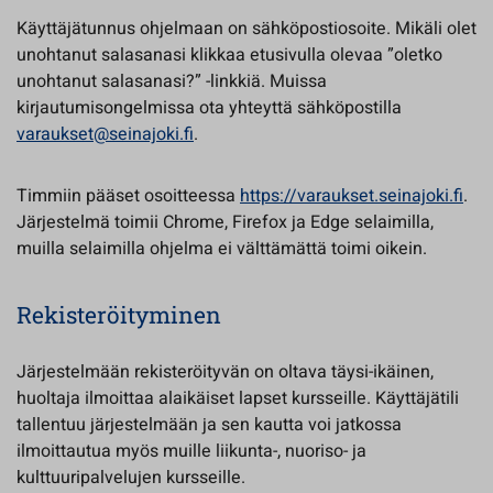
Käyttäjätunnus ohjelmaan on sähköpostiosoite. Mikäli olet
unohtanut salasanasi klikkaa etusivulla olevaa ”oletko
unohtanut salasanasi?” -linkkiä. Muissa
kirjautumisongelmissa ota yhteyttä sähköpostilla
varaukset@seinajoki.fi
.
Timmiin pääset osoitteessa
https://varaukset.seinajoki.fi
.
Järjestelmä toimii Chrome, Firefox ja Edge selaimilla,
muilla selaimilla ohjelma ei välttämättä toimi oikein.
Rekisteröityminen
Järjestelmään rekisteröityvän on oltava täysi-ikäinen,
huoltaja ilmoittaa alaikäiset lapset kursseille. Käyttäjätili
tallentuu järjestelmään ja sen kautta voi jatkossa
ilmoittautua myös muille liikunta-, nuoriso- ja
kulttuuripalvelujen kursseille.