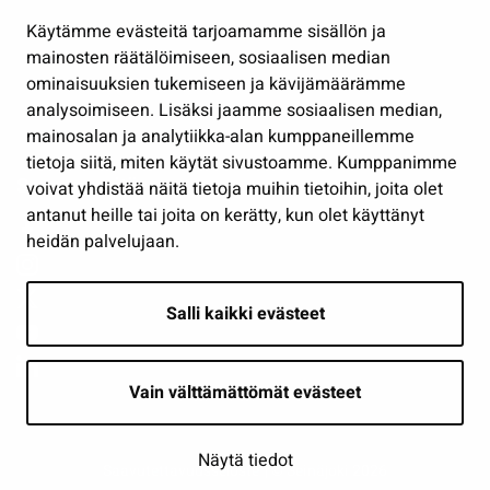
Hallinto
Käytämme evästeitä tarjoamamme sisällön ja
Työ ja yrittäminen
mainosten räätälöimiseen, sosiaalisen median
Osallistu ja asioi
ominaisuuksien tukemiseen ja kävijämäärämme
analysoimiseen. Lisäksi jaamme sosiaalisen median,
Näytä omat evästeasetukseni
mainosalan ja analytiikka-alan kumppaneillemme
tietoja siitä, miten käytät sivustoamme. Kumppanimme
Seuraa meitä
voivat yhdistää näitä tietoja muihin tietoihin, joita olet
antanut heille tai joita on kerätty, kun olet käyttänyt
heidän palvelujaan.
Salli kaikki evästeet
Vain välttämättömät evästeet
Näytä tiedot
Saavutettavuusseloste
| © Seinäjoki 2026