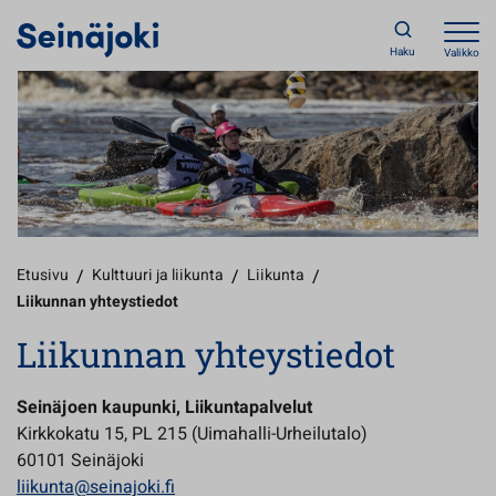
Haku
Valikko
Etusivu
/
Kulttuuri ja liikunta
/
Liikunta
/
Liikunnan yhteystiedot
Liikunnan yhteystiedot
Seinäjoen kaupunki, Liikuntapalvelut
Kirkkokatu 15, PL 215 (Uimahalli-Urheilutalo)
60101 Seinäjoki
liikunta@seinajoki.fi