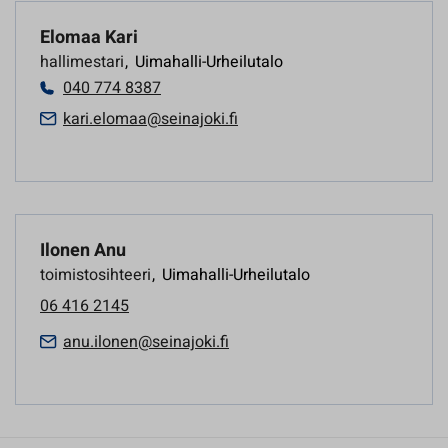
Elomaa Kari
hallimestari
,
Uimahalli-Urheilutalo
040 774 8387
kari.elomaa@seinajoki.fi
Ilonen Anu
toimistosihteeri
,
Uimahalli-Urheilutalo
06 416 2145
anu.ilonen@seinajoki.fi