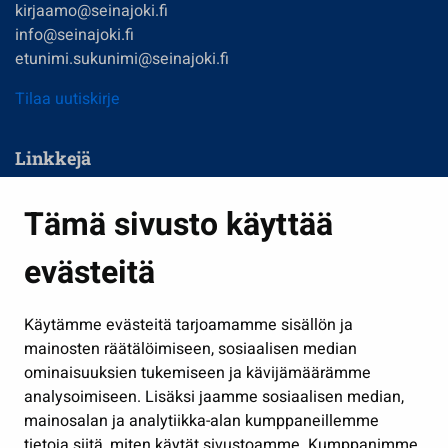
kirjaamo@seinajoki.fi
info@seinajoki.fi
etunimi.sukunimi@seinajoki.fi
Tilaa uutiskirje
Linkkejä
Asuminen ja ympäristö
Tämä sivusto käyttää
Kasvatus ja opetus
evästeitä
Kulttuuri ja liikunta
Hallinto
Käytämme evästeitä tarjoamamme sisällön ja
Työ ja yrittäminen
mainosten räätälöimiseen, sosiaalisen median
Osallistu ja asioi
ominaisuuksien tukemiseen ja kävijämäärämme
analysoimiseen. Lisäksi jaamme sosiaalisen median,
Näytä omat evästeasetukseni
mainosalan ja analytiikka-alan kumppaneillemme
tietoja siitä, miten käytät sivustoamme. Kumppanimme