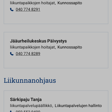
liikuntapaikkojen hoitajat
,
Kunnossapito
040 774 8291
Jääurheilukeskus Päivystys
liikuntapaikkojen hoitajat
,
Kunnossapito
040 774 8289
Liikunnanohjaus
Särkipaju Tanja
liikuntapalvelupäällikkö
,
Liikuntapalvelujen hallinto