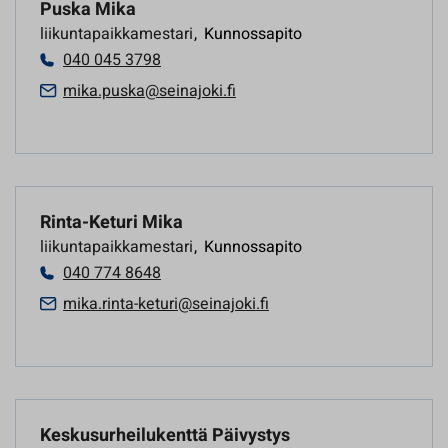
Puska Mika
liikuntapaikkamestari
,
Kunnossapito
040 045 3798
mika.puska@seinajoki.fi
Rinta-Keturi Mika
liikuntapaikkamestari
,
Kunnossapito
040 774 8648
mika.rinta-keturi@seinajoki.fi
Keskusurheilukenttä Päivystys