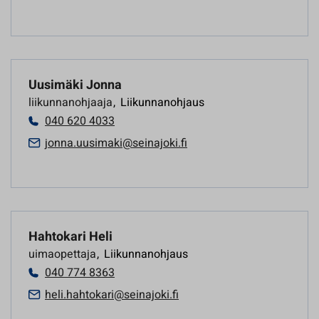
Uusimäki Jonna
liikunnanohjaaja
,
Liikunnanohjaus
040 620 4033
jonna.uusimaki@seinajoki.fi
Hahtokari Heli
uimaopettaja
,
Liikunnanohjaus
040 774 8363
heli.hahtokari@seinajoki.fi