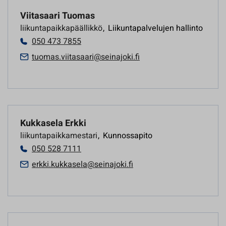
Viitasaari Tuomas
liikuntapaikkapäällikkö
,
Liikuntapalvelujen hallinto
050 473 7855
tuomas.viitasaari@seinajoki.fi
Kukkasela Erkki
liikuntapaikkamestari
,
Kunnossapito
050 528 7111
erkki.kukkasela@seinajoki.fi