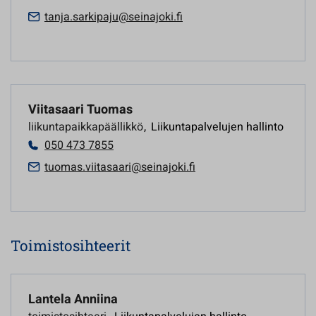
tanja.sarkipaju@seinajoki.fi
Viitasaari Tuomas
liikuntapaikkapäällikkö
,
Liikuntapalvelujen hallinto
050 473 7855
tuomas.viitasaari@seinajoki.fi
Toimistosihteerit
Lantela Anniina