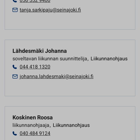
050 552 9400
tanja.sarkipaju@seinajoki.fi
Lähdesmäki Johanna
soveltavan liikunnan suunnittelija
,
Liikunnanohjaus
044 418 1320
johanna.lahdesmaki@seinajoki.fi
Koskinen Roosa
liikunnanohjaaja
,
Liikunnanohjaus
040 484 9124