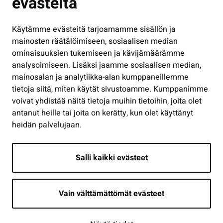
evästeitä
Kulttuuri ja liikunta
Hallinto
Käytämme evästeitä tarjoamamme sisällön ja
Työ ja yrittäminen
mainosten räätälöimiseen, sosiaalisen median
ominaisuuksien tukemiseen ja kävijämäärämme
Osallistu ja asioi
analysoimiseen. Lisäksi jaamme sosiaalisen median,
Näytä omat evästeasetukseni
mainosalan ja analytiikka-alan kumppaneillemme
tietoja siitä, miten käytät sivustoamme. Kumppanimme
Seuraa meitä
voivat yhdistää näitä tietoja muihin tietoihin, joita olet
antanut heille tai joita on kerätty, kun olet käyttänyt
heidän palvelujaan.
Salli kaikki evästeet
Vain välttämättömät evästeet