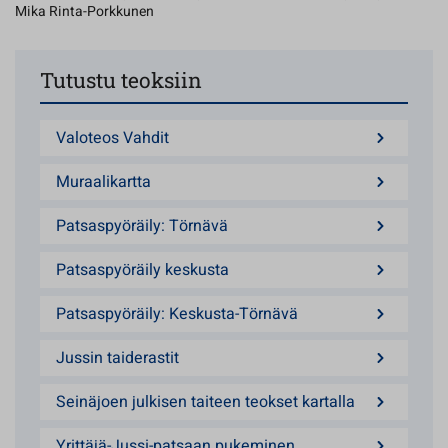
Mika Rinta-Porkkunen
Tutustu teoksiin
Valoteos Vahdit
Muraalikartta
Patsaspyöräily: Törnävä
Patsaspyöräily keskusta
Patsaspyöräily: Keskusta-Törnävä
Jussin taiderastit
Seinäjoen julkisen taiteen teokset kartalla
Yrittäjä-Jussi-patsaan pukeminen