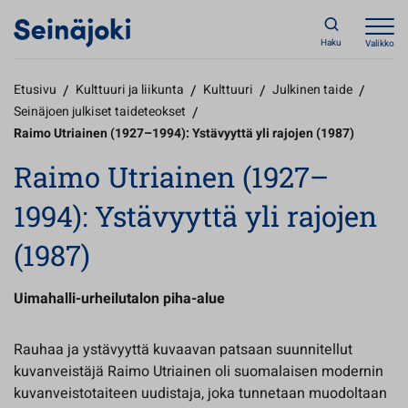
Haku
Valikko
Etusivu
/
Kulttuuri ja liikunta
/
Kulttuuri
/
Julkinen taide
/
Seinäjoen julkiset taideteokset
/
Raimo Utriainen (1927–1994): Ystävyyttä yli rajojen (1987)
Raimo Utriainen (1927–
1994): Ystävyyttä yli rajojen
(1987)
Uimahalli-urheilutalon piha-alue
Rauhaa ja ystävyyttä kuvaavan patsaan suunnitellut
kuvanveistäjä Raimo Utriainen oli suomalaisen modernin
kuvanveistotaiteen uudistaja, joka tunnetaan muodoltaan