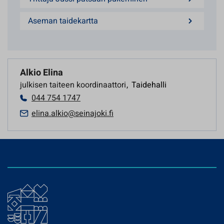
Aseman taidekartta
Alkio Elina
julkisen taiteen koordinaattori
,
Taidehalli
044 754 1747
elina.alkio@seinajoki.fi