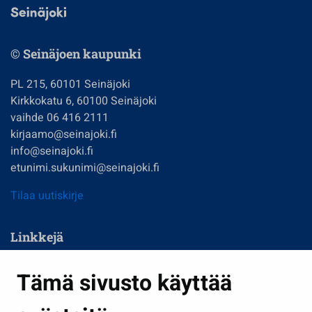
© Seinäjoen kaupunki
PL 215, 60101 Seinäjoki
Kirkkokatu 6, 60100 Seinäjoki
vaihde 06 416 2111
kirjaamo@seinajoki.fi
info@seinajoki.fi
etunimi.sukunimi@seinajoki.fi
Tilaa uutiskirje
Linkkejä
Asuminen ja ympäristö
Tämä sivusto käyttää
Kasvatus ja opetus