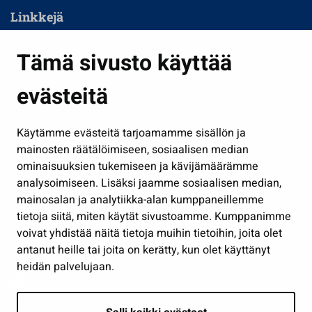
Linkkejä
Asuminen ja ympäristö
Tämä sivusto käyttää
Kasvatus ja opetus
evästeitä
Kulttuuri ja liikunta
Hallinto
Käytämme evästeitä tarjoamamme sisällön ja
Työ ja yrittäminen
mainosten räätälöimiseen, sosiaalisen median
Osallistu ja asioi
ominaisuuksien tukemiseen ja kävijämäärämme
analysoimiseen. Lisäksi jaamme sosiaalisen median,
Näytä omat evästeasetukseni
mainosalan ja analytiikka-alan kumppaneillemme
tietoja siitä, miten käytät sivustoamme. Kumppanimme
Seuraa meitä
voivat yhdistää näitä tietoja muihin tietoihin, joita olet
antanut heille tai joita on kerätty, kun olet käyttänyt
heidän palvelujaan.