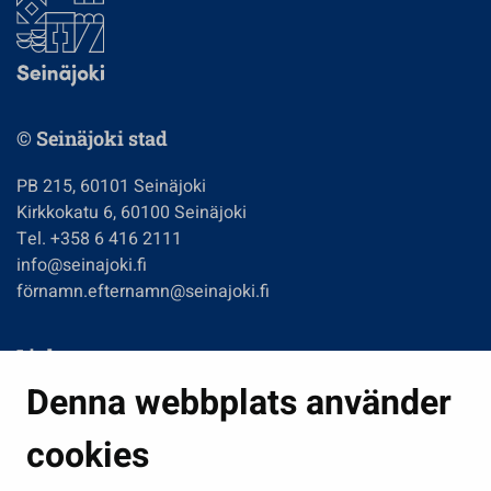
© Seinäjoki stad
PB 215, 60101 Seinäjoki
Kirkkokatu 6, 60100 Seinäjoki
Tel. +358 6 416 2111
info@seinajoki.fi
förnamn.efternamn@seinajoki.fi
Links
Denna webbplats använder
Boende och miljö
Fostran och utbildning
cookies
Kultur och idrott