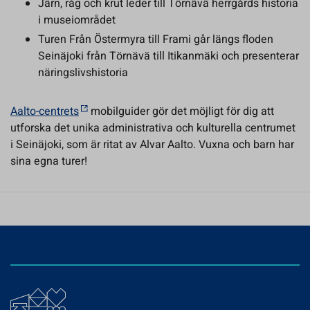
Järn, råg och krut leder till Törnävä herrgårds historia
i museiområdet
Turen Från Östermyra till Frami går längs floden
Seinäjoki från Törnävä till Itikanmäki och presenterar
näringslivshistoria
Aalto-centrets
mobilguider gör det möjligt för dig att
utforska det unika administrativa och kulturella centrumet
i Seinäjoki, som är ritat av Alvar Aalto. Vuxna och barn har
sina egna turer!