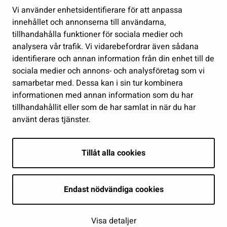
Vi använder enhetsidentifierare för att anpassa
Förvaltning
innehållet och annonserna till användarna,
Jobb och företagsamhet
tillhandahålla funktioner för sociala medier och
Delta och sköt ärenden
analysera vår trafik. Vi vidarebefordrar även sådana
identifierare och annan information från din enhet till de
Show my cookie settings
sociala medier och annons- och analysföretag som vi
samarbetar med. Dessa kan i sin tur kombinera
Follow us
informationen med annan information som du har
tillhandahållit eller som de har samlat in när du har
använt deras tjänster.
Tillåt alla cookies
Endast nödvändiga cookies
Visa detaljer
| © Seinäjoki 2026