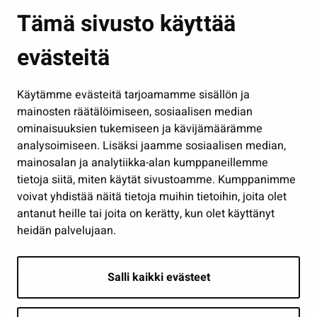
Asuminen ja ympäristö
Tämä sivusto käyttää
Kasvatus ja opetus
evästeitä
Kulttuuri ja liikunta
Hallinto
Käytämme evästeitä tarjoamamme sisällön ja
Työ ja yrittäminen
mainosten räätälöimiseen, sosiaalisen median
Osallistu ja asioi
ominaisuuksien tukemiseen ja kävijämäärämme
analysoimiseen. Lisäksi jaamme sosiaalisen median,
Näytä omat evästeasetukseni
mainosalan ja analytiikka-alan kumppaneillemme
tietoja siitä, miten käytät sivustoamme. Kumppanimme
Seuraa meitä
voivat yhdistää näitä tietoja muihin tietoihin, joita olet
antanut heille tai joita on kerätty, kun olet käyttänyt
heidän palvelujaan.
Salli kaikki evästeet