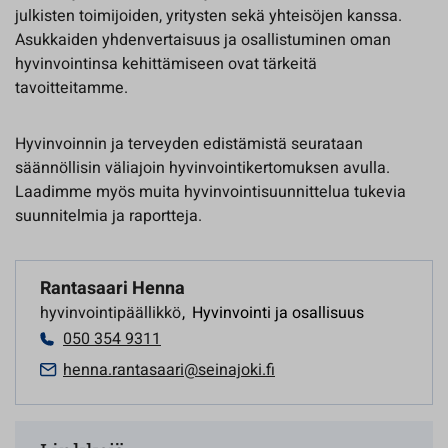
julkisten toimijoiden, yritysten sekä yhteisöjen kanssa.
Asukkaiden yhdenvertaisuus ja osallistuminen oman
hyvinvointinsa kehittämiseen ovat tärkeitä
tavoitteitamme.
Hyvinvoinnin ja terveyden edistämistä seurataan
säännöllisin väliajoin hyvinvointikertomuksen avulla.
Laadimme myös muita hyvinvointisuunnittelua tukevia
suunnitelmia ja raportteja.
Rantasaari Henna
hyvinvointipäällikkö
,
Hyvinvointi ja osallisuus
050 354 9311
henna.rantasaari@seinajoki.fi