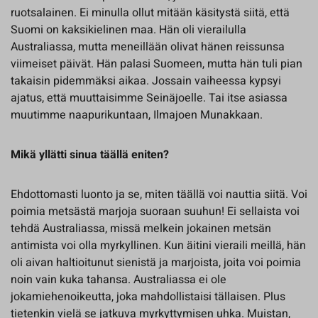
ruotsalainen. Ei minulla ollut mitään käsitystä siitä, että
Suomi on kaksikielinen maa. Hän oli vierailulla
Australiassa, mutta meneillään olivat hänen reissunsa
viimeiset päivät. Hän palasi Suomeen, mutta hän tuli pian
takaisin pidemmäksi aikaa. Jossain vaiheessa kypsyi
ajatus, että muuttaisimme Seinäjoelle. Tai itse asiassa
muutimme naapurikuntaan, Ilmajoen Munakkaan.
Mikä yllätti sinua täällä eniten?
Ehdottomasti luonto ja se, miten täällä voi nauttia siitä. Voi
poimia metsästä marjoja suoraan suuhun! Ei sellaista voi
tehdä Australiassa, missä melkein jokainen metsän
antimista voi olla myrkyllinen. Kun äitini vieraili meillä, hän
oli aivan haltioitunut sienistä ja marjoista, joita voi poimia
noin vain kuka tahansa. Australiassa ei ole
jokamiehenoikeutta, joka mahdollistaisi tällaisen. Plus
tietenkin vielä se jatkuva myrkyttymisen uhka. Muistan,