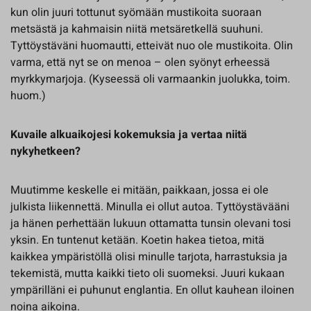
kun olin juuri tottunut syömään mustikoita suoraan
metsästä ja kahmaisin niitä metsäretkellä suuhuni.
Tyttöystäväni huomautti, etteivät nuo ole mustikoita. Olin
varma, että nyt se on menoa – olen syönyt erheessä
myrkkymarjoja. (Kyseessä oli varmaankin juolukka, toim.
huom.)
Kuvaile alkuaikojesi kokemuksia ja vertaa niitä
nykyhetkeen?
Muutimme keskelle ei mitään, paikkaan, jossa ei ole
julkista liikennettä. Minulla ei ollut autoa. Tyttöystävääni
ja hänen perhettään lukuun ottamatta tunsin olevani tosi
yksin. En tuntenut ketään. Koetin hakea tietoa, mitä
kaikkea ympäristöllä olisi minulle tarjota, harrastuksia ja
tekemistä, mutta kaikki tieto oli suomeksi. Juuri kukaan
ympärilläni ei puhunut englantia. En ollut kauhean iloinen
noina aikoina.