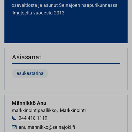
osavaltiosta ja asunut Seinäjoen naapurikunnassa
Ilmajoella vuodesta 2013.
Asiasanat
asukastarina
Männikkö Anu
markkinointipäällikkö
,
Markkinointi
044 418 1119
anu.mannikko@seinajoki.fi