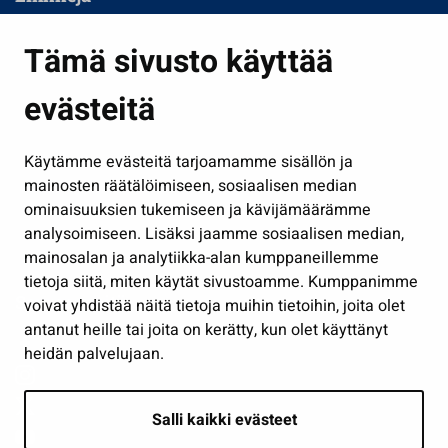
Asuminen ja ympäristö
Tämä sivusto käyttää
Kasvatus ja opetus
evästeitä
Kulttuuri ja liikunta
Hallinto
Käytämme evästeitä tarjoamamme sisällön ja
Työ ja yrittäminen
mainosten räätälöimiseen, sosiaalisen median
Osallistu ja asioi
ominaisuuksien tukemiseen ja kävijämäärämme
analysoimiseen. Lisäksi jaamme sosiaalisen median,
Näytä omat evästeasetukseni
mainosalan ja analytiikka-alan kumppaneillemme
tietoja siitä, miten käytät sivustoamme. Kumppanimme
Seuraa meitä
voivat yhdistää näitä tietoja muihin tietoihin, joita olet
antanut heille tai joita on kerätty, kun olet käyttänyt
heidän palvelujaan.
Salli kaikki evästeet