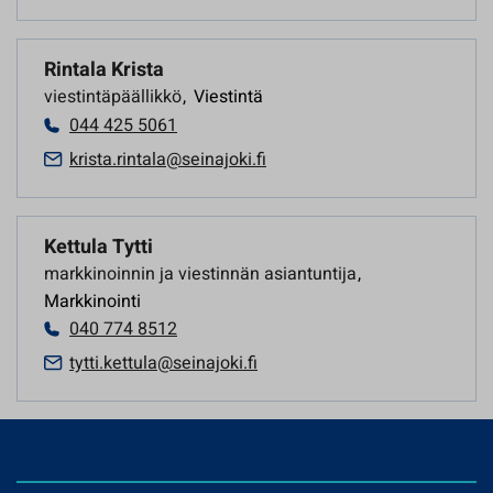
Rintala Krista
viestintäpäällikkö
,
Viestintä
044 425 5061
krista.rintala@seinajoki.fi
Kettula Tytti
markkinoinnin ja viestinnän asiantuntija
,
Markkinointi
040 774 8512
tytti.kettula@seinajoki.fi