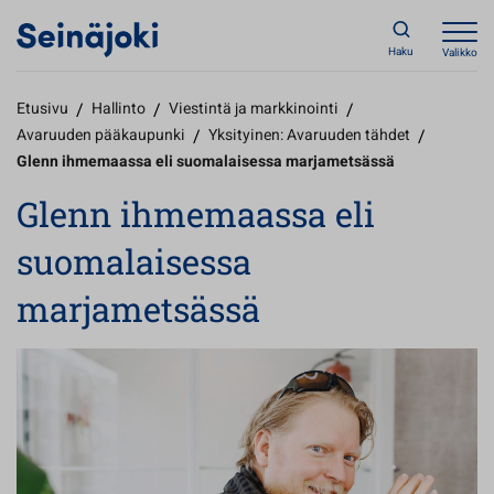
Haku
Valikko
Etusivu
/
Hallinto
/
Viestintä ja markkinointi
/
Avaruuden pääkaupunki
/
Yksityinen: Avaruuden tähdet
/
Glenn ihmemaassa eli suomalaisessa marjametsässä
Glenn ihmemaassa eli
suomalaisessa
marjametsässä