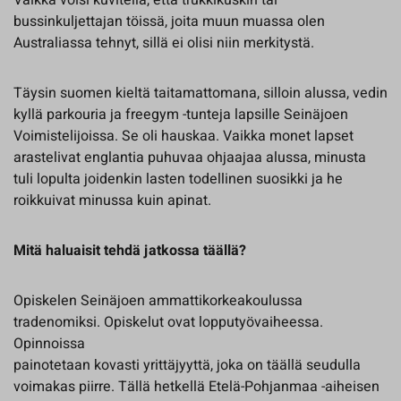
Vaikka voisi kuvitella, että trukkikuskin tai
bussinkuljettajan töissä, joita muun muassa olen
Australiassa tehnyt, sillä ei olisi niin merkitystä.
Täysin suomen kieltä taitamattomana, silloin alussa, vedin
kyllä parkouria ja freegym -tunteja lapsille Seinäjoen
Voimistelijoissa. Se oli hauskaa. Vaikka monet lapset
arastelivat englantia puhuvaa ohjaajaa alussa, minusta
tuli lopulta joidenkin lasten todellinen suosikki ja he
roikkuivat minussa kuin apinat.
Mitä haluaisit tehdä jatkossa täällä?
Opiskelen Seinäjoen ammattikorkeakoulussa
tradenomiksi. Opiskelut ovat lopputyövaiheessa.
Opinnoissa
painotetaan kovasti yrittäjyyttä, joka on täällä seudulla
voimakas piirre. Tällä hetkellä Etelä-Pohjanmaa -aiheisen