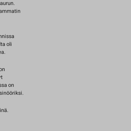
naurun.
 ammatin
nnissa
ta oli
ea.
on
yt
ssa on
inööriksi.
inä.