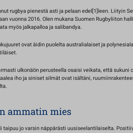
nut rugbya pienestä asti ja pelaan edel[1]leen. Liityin Se
aan vuonna 2016. Olen mukana Suomen Rugbyliiton hall
ata myös jalkapalloa ja salibandya.
juuret ovat äidin puolelta australialaiset ja polynesiala
tiläiset.
rmasti ulkonäön perusteella osaisi veikata, että sukuni 
alea iho ja siniset silmät ovat isältäni, ruumiinrakentee
ta.
n ammatin mies
 taipuu jo varsin näppärästi uusiseelantilaiselta. Positi