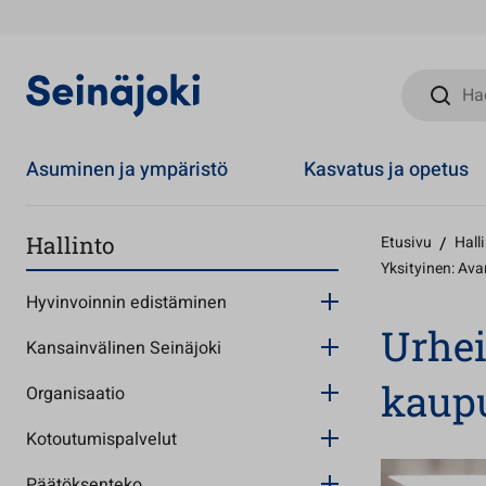
Hae sivust
Asuminen ja ympäristö
Kasvatus ja opetus
Hallinto
Etusivu
/
Hall
Yksityinen: Av
Hyvinvoinnin edistäminen
Urhei
Kansainvälinen Seinäjoki
kaup
Organisaatio
Kotoutumispalvelut
Päätöksenteko