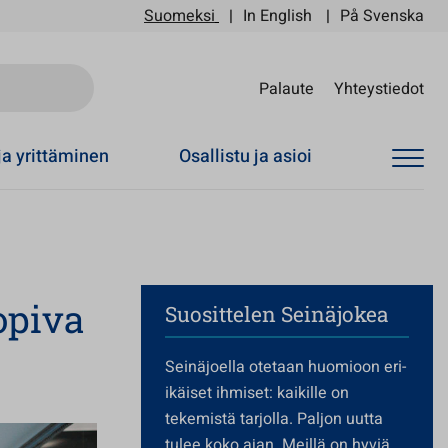
Suomeksi
In English
På Svenska
Sii
Palaute
Yhteystiedot
ja yrittäminen
Osallistu ja asioi
opiva
Suosittelen Seinäjokea
Seinäjoella otetaan huomioon eri-
ikäiset ihmiset: kaikille on
tekemistä tarjolla. Paljon uutta
tulee koko ajan. Meillä on hyviä