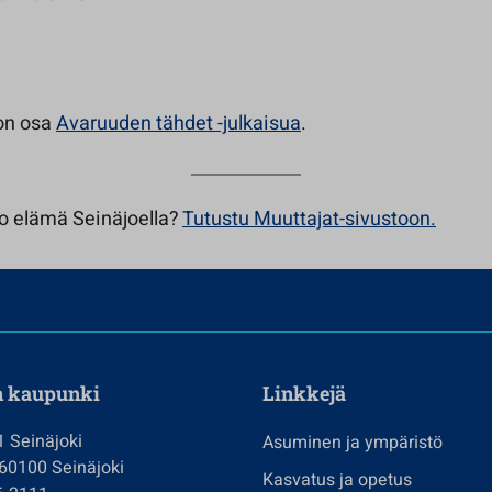
on osa
Avaruuden tähdet -julkaisua
.
o elämä Seinäjoella?
Tutustu Muuttajat-sivustoon.
n kaupunki
Linkkejä
1 Seinäjoki
Asuminen ja ympäristö
 60100 Seinäjoki
Kasvatus ja opetus