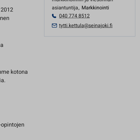
asiantuntija
,
Markkinointi
 2012
040 774 8512
änen
tytti.kettula@seinajoki.fi
sa
umme kotona
ia.
-opintojen