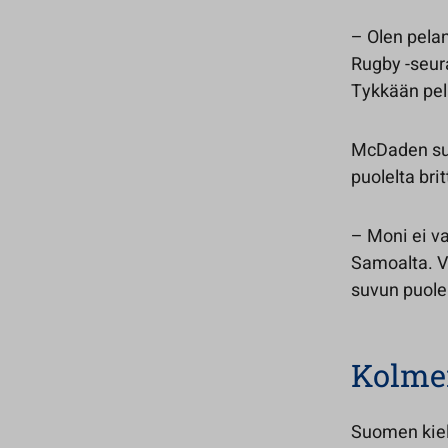
– Olen pelan
Rugby -seur
Tykkään pel
McDaden suku
puolelta brit
– Moni ei va
Samoalta. Va
suvun puolel
Kolme
Suomen kieli