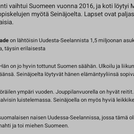
nti vaihtui Suomeen vuonna 2016, ja koti löyty
opiskelujen myötä Seinäjoelta. Lapset ovat paljas
aisia.
Dade
on lähtöisin Uudesta-Seelannista 1,5 miljoonan asu
, täysin erilaisesta
Hän on jo hyvin tottunut Suomen säähän. Ulkoilu ja liiku
änsä. Seinäjoelta löytyvät hänen elämäntyyliinsä sopiva
räilen ympäri vuoden. Jouppilanvuorella on hyvät reiti
alvisin luistelemassa. Seinäjoella on myös hyviä leikkike
suomalaisen naisen Uudessa-Seelannissa, jossa tämä oli
hahti ja toi miehen Suomeen.