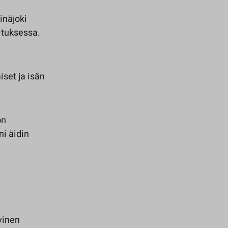
inäjoki
ituksessa.
iset ja isän
on
ni äidin
ivinen