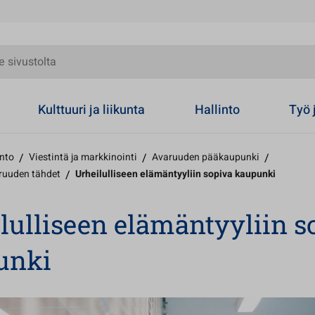
olta
Kulttuuri ja liikunta
Hallinto
Työ 
into
/
Viestintä ja markkinointi
/
Avaruuden pääkaupunki
/
aruuden tähdet
/
Urheilulliseen elämäntyyliin sopiva kaupunki
lulliseen elämäntyyliin s
unki