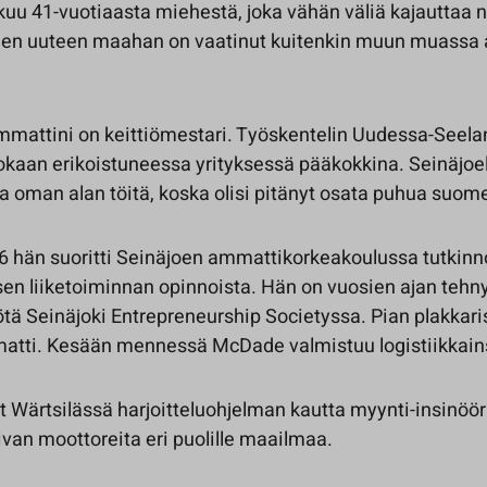
uu 41-vuotiaasta miehestä, joka vähän väliä kajauttaa 
en uuteen maahan on vaatinut kuitenkin muun muassa
mmattini on keittiömestari. Työskentelin Uudessa-Seela
okaan erikoistuneessa yrityksessä pääkokkina. Seinäjoel
a oman alan töitä, koska olisi pitänyt osata puhua suom
 hän suoritti Seinäjoen ammattikorkeakoulussa tutkinn
sen liiketoiminnan opinnoista. Hän on vuosien ajan tehn
ötä Seinäjoki Entrepreneurship Societyssa. Pian plakkari
tti. Kesään mennessä McDade valmistuu logistiikkains
öt Wärtsilässä harjoitteluohjelman kautta myynti-insinöör
an moottoreita eri puolille maailmaa.