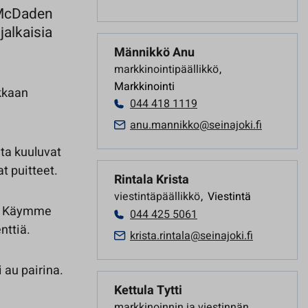
i McDaden
jalkaisia
Männikkö Anu
markkinointipäällikkö
,
Markkinointi
kkaan
044 418 1119
anu.mannikko@seinajoki.fi
nta kuuluvat
t puitteet.
Rintala Krista
viestintäpäällikkö
,
Viestintä
t. Käymme
044 425 5061
nttiä.
krista.rintala@seinajoki.fi
 au pairina.
Kettula Tytti
markkinoinnin ja viestinnän