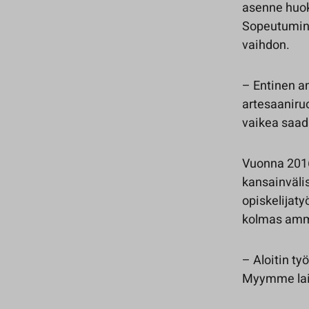
asenne huok
Sopeutumin
vaihdon.
– Entinen a
artesaaniru
vaikea saad
Vuonna 2016
kansainväli
opiskelijaty
kolmas amma
– Aloitin ty
Myymme laiv