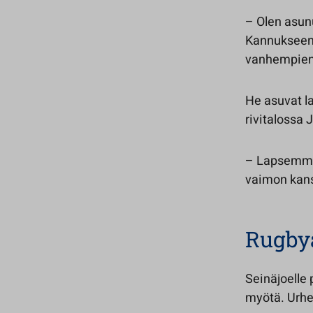
– Olen asu
Kannukseen,
vanhempiensa
He asuvat l
rivitalossa 
– Lapsemme 
vaimon kans
Rugbya
Seinäjoelle
myötä. Urhei