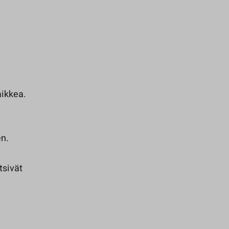
aikkea.
en.
tsivät