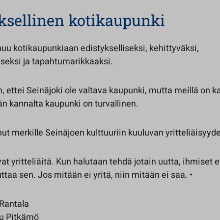
ksellinen kotikaupunki
u kotikaupunkiaan edistykselliseksi, kehittyväksi,
seksi ja tapahtumarikkaaksi.
, ettei Seinäjoki ole valtava kaupunki, mutta meillä on k
n kannalta kaupunki on turvallinen.
t merkille Seinäjoen kulttuuriin kuuluvan yritteliäisyyd
at yritteliäitä. Kun halutaan tehdä jotain uutta, ihmiset e
ttaa sen. Jos mitään ei yritä, niin mitään ei saa. •
 Rantala
u Pitkämö