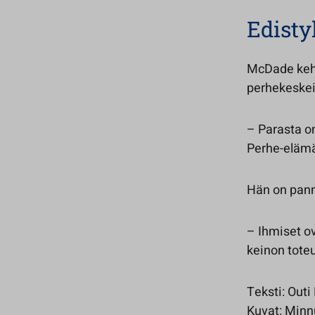
Edisty
McDade kehu
perhekeskei
– Parasta on
Perhe-elämä
Hän on pannu
– Ihmiset ov
keinon toteu
Teksti: Outi
Kuvat: Minn