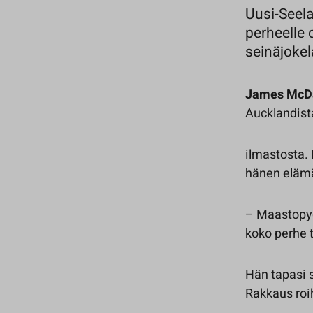
Uusi-Seela
perheelle 
seinäjokel
James Mc
Aucklandista
ilmastosta. 
hänen elämä
– Maastopyö
koko perhe t
Hän tapasi 
Rakkaus roi