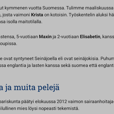
nut kymmenen vuotta Suomessa. Tulimme maaliskuussa
 josta vaimoni
Krista
on kotoisin. Työskentelin aluksi h
 isolla maitotilalla.
astensa, 5-vuotiaan
Maxin
ja 2-vuotiaan
Elisabetin
, kans
Joupissa.
ovat syntyneet Seinäjoella eli ovat seinäjokisia. Puh
sa englantia ja lasten kanssa sekä suomea että englant
 ja muita pelejä
 pariskunta päätyi elokuussa 2012 vaimon sairaanhoitaja
lullinen mies löysi nopeasti tekemistä.