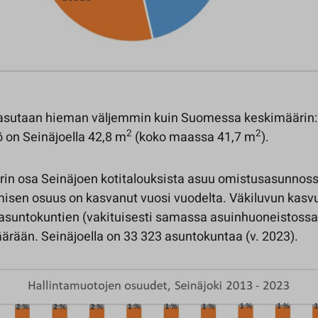
 asutaan hieman väljemmin kuin Suomessa keskimäärin:
2
2
ö on Seinäjoella 42,8 m
(koko maassa 41,7 m
).
urin osa Seinäjoen kotitalouksista asuu omistusasunnos
isen osuus on kasvanut vuosi vuodelta. Väkiluvun kasv
 asuntokuntien (vakituisesti samassa asuinhuoneistossa
ärään. Seinäjoella on 33 323 asuntokuntaa (v. 2023).