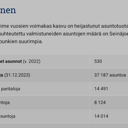
nen
iime vuosien voimakas kasvu on heijastunut asuntotuot
suhteutettu valmistuneiden asuntojen määrä on Seinäjoel
punkien suurimpia.
et asunnot
(v. 2022)
530
ta
(31.12.2023)
37 187 asuntoa
 paritaloja
14 491
ntoja
8 124
asuntoja
14 014