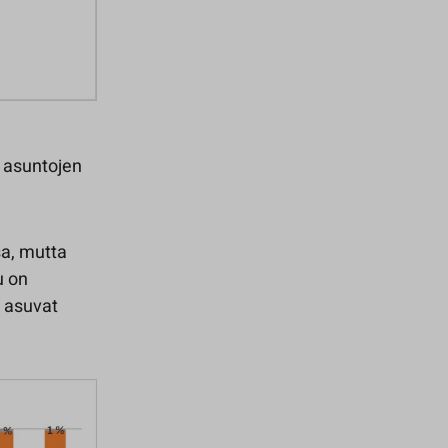
 asuntojen
sa, mutta
u on
 asuvat