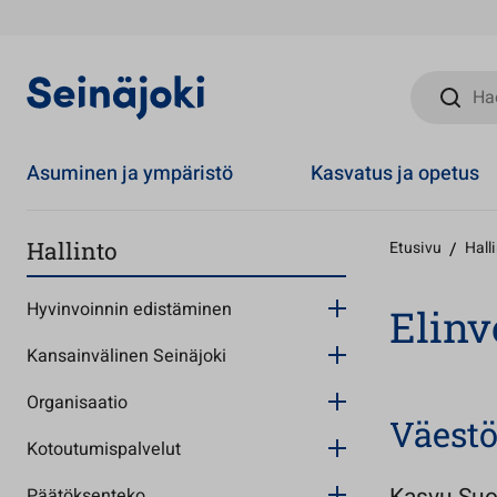
Hae sivust
Asuminen ja ympäristö
Kasvatus ja opetus
Hallinto
Etusivu
/
Hall
Hyvinvoinnin edistäminen
Elinv
Kansainvälinen Seinäjoki
Organisaatio
Väest
Kotoutumispalvelut
Päätöksenteko