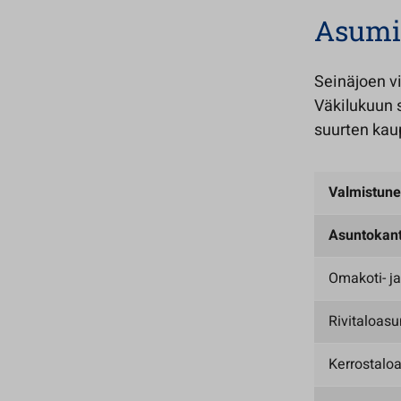
Asumi
Seinäjoen v
Väkilukuun 
suurten kau
Valmistune
Asuntokan
Omakoti- ja
Rivitaloasu
Kerrostalo