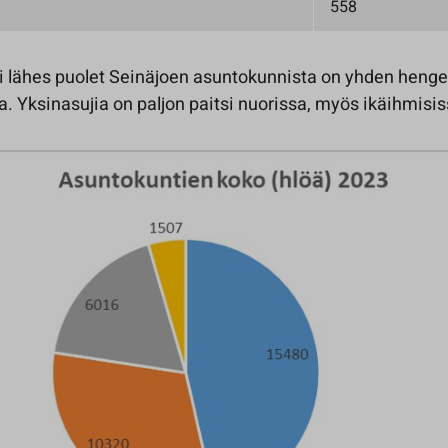
558
eli lähes puolet Seinäjoen asuntokunnista on yhden heng
. Yksinasujia on paljon paitsi nuorissa, myös ikäihmisis