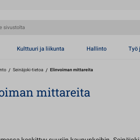
olta
Kulttuuri ja liikunta
Hallinto
Työ 
into
/
Seinäjoki-tietoa
/
Elinvoiman mittareita
oiman mittareita
ö