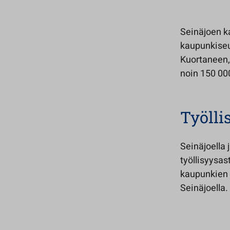
Seinäjoen 
kaupunkiseu
Kuortaneen,
noin 150 00
Työllis
Seinäjoella
työllisyysa
kaupunkien p
Seinäjoella.