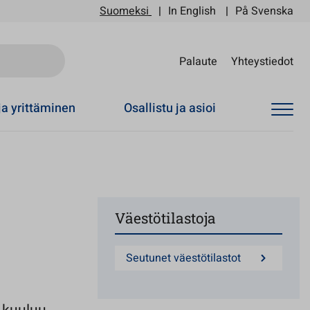
Suomeksi
In English
På Svenska
Sii
Palaute
Yhteystiedot
ja yrittäminen
Osallistu ja asioi
Väestötilastoja
Seutunet väestötilastot