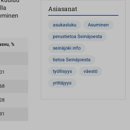
 kuuluu
lla
Asiasanat
tyminen
asukasluku
Asuminen
perustietoa Seinäjoesta
asvu, %
seinäjoki info
tietoa Seinäjoesta
työllisyys
väestö
,01
yrittäjyys
,68
,28
,91