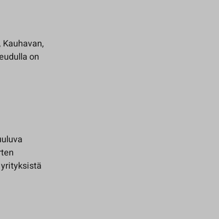
, Kauhavan,
eudulla on
uuluva
rten
 yrityksistä