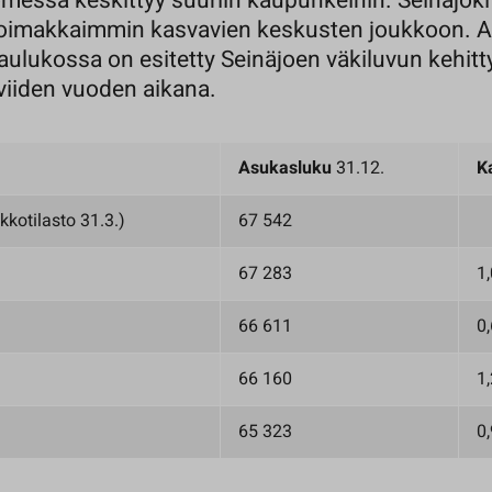
messa keskittyy suuriin kaupunkeihin. Seinäjoki
imakkaimmin kasvavien keskusten joukkoon. A
aulukossa on esitetty Seinäjoen väkiluvun kehit
viiden vuoden aikana.
Asukasluku
31.12.
K
kotilasto 31.3.)
67 542
67 283
1
66 611
0
66 160
1
65 323
0