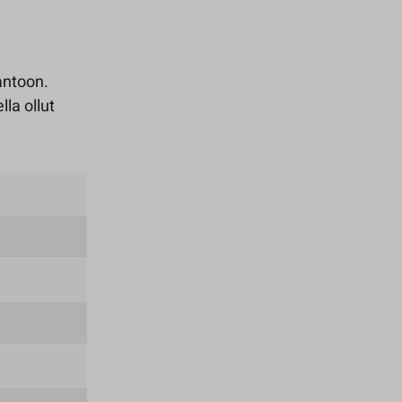
antoon.
la ollut