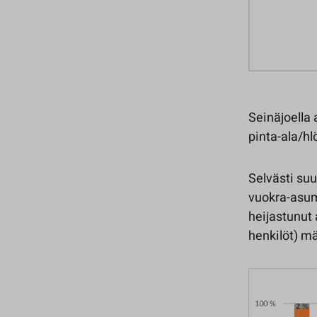
Seinäjoella
pinta-ala/hl
Selvästi su
vuokra-asum
heijastunut
henkilöt) mä