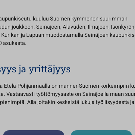
kaupunkiseutu kuuluu Suomen kymmenen suurimman
dun joukkoon. Seinäjoen, Alavuden, Ilmajoen, Isonkyrön
 Kurikan ja Lapuan muodostamalla Seinäjoen kaupunkis
0 asukasta.
yys ja yrittäjyys
 ja Etelä-Pohjanmaalla on manner-Suomen korkeimpiin k
ste. Vastaavasti työttömyysaste on Seinäjoella maan suu
ienimpiä. Alla joitakin keskeisiä lukuja työllisyydestä ja