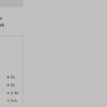
en
sä.