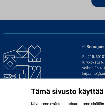
© Seinäjoe
PL 215, 6010
Kirkkokatu 6,
vaihde 06 41
kirjaamo@sein
info@seinajok
etunimi.sukun
Tämä sivusto käyttää 
Tilaa uutiskir
Käytämme evästeitä tarjoamamme sisällön j