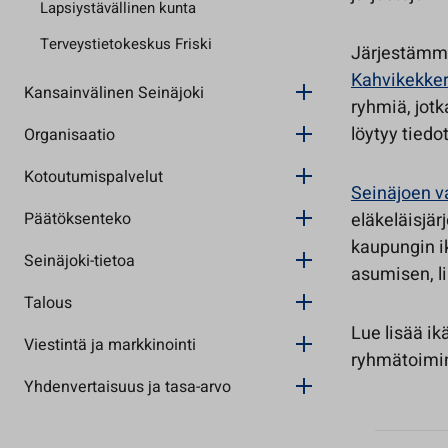
Lapsiystävällinen kunta
Terveystietokeskus Friski
Järjestämme 
Kahvikekkeri
Kansainvälinen Seinäjoki
ryhmiä, jot
löytyy tiedo
Organisaatio
Kotoutumispalvelut
Seinäjoen 
Päätöksenteko
eläkeläisjä
kaupungin i
Seinäjoki-tietoa
asumisen, li
Talous
Lue lisää ik
Viestintä ja markkinointi
ryhmätoimi
Yhdenvertaisuus ja tasa-arvo