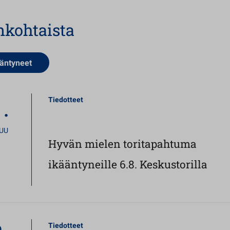
nkohtaista
äntyneet
.
Tiedotteet
UU
Hyvän mielen toritapahtuma
ikääntyneille 6.8. Keskustorilla
Tiedotteet