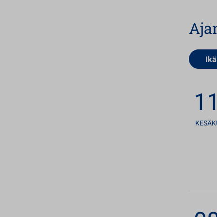
Aja
Ikä
11
KESÄK