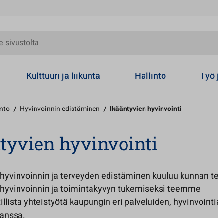
olta
Kulttuuri ja liikunta
Hallinto
Työ 
into
/
Hyvinvoinnin edistäminen
/
Ikääntyvien hyvinvointi
tyvien hyvinvointi
 hyvinvoinnin ja terveyden edistäminen kuuluu kunnan te
 hyvinvoinnin ja toimintakyvyn tukemiseksi teemme
lista yhteistyötä kaupungin eri palveluiden, hyvinvoint
kanssa.