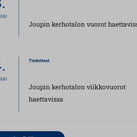
.
KUU
Joupin kerhotalon vuorot haettavis
.
Tiedotteet
KUU
Joupin kerhotalon viikkovuorot
haettavissa