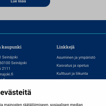
Lue lisää
n kaupunki
Linkkejä
1 Seinäjoki
Asuminen ja ympäristö
 60100 Seinäjoki
Kasvatus ja opetus
6 2111
Kulttuuri ja liikunta
ajoki.fi
i.fi
Hallinto
imi@seinajoki.fi
evästeitä
Työ ja yrittäminen
je
Osallistu ja asioi
a mainosten räätälöimiseen, sosiaalisen median
Näytä omat evästeasetuksen