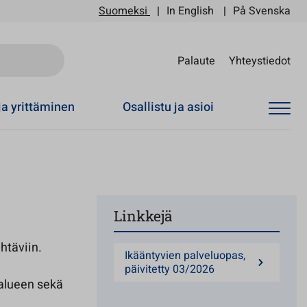
Suomeksi
In English
På Svenska
Sii
Palaute
Yhteystiedot
ja yrittäminen
Osallistu ja asioi
Linkkejä
htäviin.
Ikääntyvien palveluopas,
päivitetty 03/2026
ialueen sekä