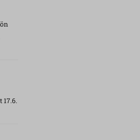
kön
u
 17.6.