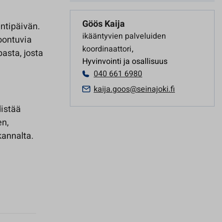
Göös Kaija
intipäivän.
ikääntyvien palveluiden
oontuvia
koordinaattori
,
asta, josta
Hyvinvointi ja osallisuus
040 661 6980
kaija.goos@seinajoki.fi
distää
en,
kannalta.