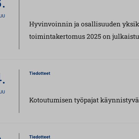
.
UU
Hyvinvoinnin ja osallisuuden yksi
toimintakertomus 2025 on julkaist
.
Tiedotteet
UU
Kotoutumisen työpajat käynnistyvät
Tiedotteet