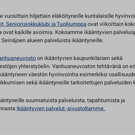
vuosittain hiljattain eläköityneille kuntalaisille hyvinvo
t, Seniorisinkkuklubi ja Tuolijumppa
ovat viikoittain kok
ka ovat kaikille avoimia. Kokoamme ikääntyvien palveluop
t Seinäjoen alueen palveluista ikääntyneille.
vanhusneuvosto
on ikääntyvien kaupunkilaisen sekä
rjestöjen yhteistyöelin. Vanhusneuvoston tehtävänä on e
kääntyneen väestön hyvinvointia esimerkiksi osallisuud
ikkumisen sekä ikääntyneille tarkoitettujen palveluiden 
ääntyneille suunnatuista palveluista, tapahtumista ja
nnasta
Ikääntyvien palvelut -sivustoltamme.