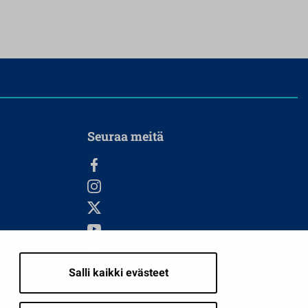
Seuraa meitä
Salli kaikki evästeet
i