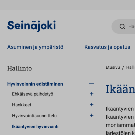
Hae sivust
Asuminen ja ympäristö
Kasvatus ja opetus
Hallinto
Etusivu
/
Hall
Hyvinvoinnin edistäminen
Ikään
Ehkäisevä päihdetyö
Hankkeet
Ikääntyvien
Hyvinvointisuunnittelu
Ikääntyvien
moniammatil
Ikääntyvien hyvinvointi
järjestöjen 