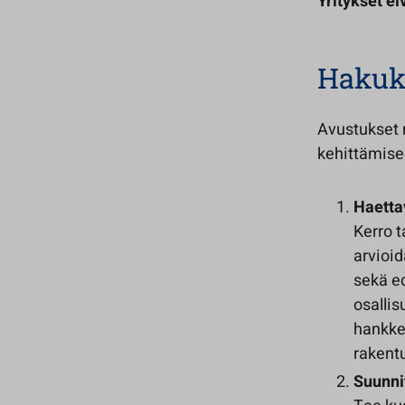
Yritykset ei
Hakukr
Avustukset 
kehittämise
Haetta
Kerro 
arvioid
sekä ed
osallis
hankkee
rakent
Suunni