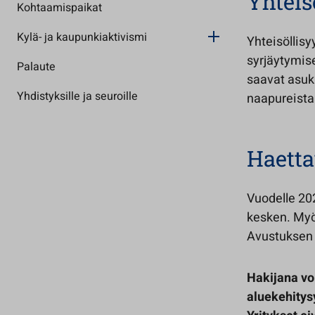
Yhteis
Kohtaamispaikat
Kylä- ja kaupunkiaktivismi
Yhteisöllisy
syrjäytymise
Palaute
saavat asuk
Yhdistyksille ja seuroille
naapureista
Haett
Vuodelle 20
kesken. Myö
Avustuksen 
Hakijana vo
aluekehitys