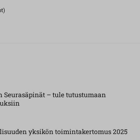
ot)
n Seurasäpinät – tule tutustumaan
uksiin
llisuuden yksikön toimintakertomus 2025