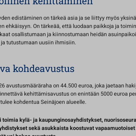
öllinen kehittäminen
yden edistäminen on tärkeä asia ja se liittyy myös yksin
n ehkäisyyn. On tärkeää, että luodaan paikkoja ja toimi
kaat osallistumaan ja kiinnostumaan heidän asuinpaikoi
 ja tutustumaan uusiin ihmisiin.
ava kohdeavustus
26 avustusmääräraha on 44.500 euroa, joka jaetaan haki
nnettävä kehittämisavustus on enintään 5000 euroa per
tulee kohdentua Seinäjoen alueelle.
i toimia kylä- ja kaupunginosayhdistykset, nuorisoseura
yhdistykset sekä asukkaista koostuvat vapaamuotoiset