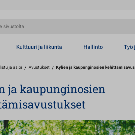
olta
Kulttuuri ja liikunta
Hallinto
Työ 
istu ja asioi
/
Avustukset
/
Kylien ja kaupunginosien kehittämisavus
n ja kaupunginosien
tämisavustukset