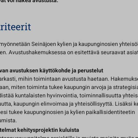
vät voi hakea avustusta.
iteerit
myönnetään Seinäjoen kylien ja kaupunginosien yhteisöl
en. Avustushakemuksessa on esitettävä seuraavat asiat
van avustuksen käyttökohde ja perustelut
tarkasti, mihin toimintaan avustusta haetaan. Hakemuk
aan, miten toiminta tukee kaupungin arvoja ja strategisia
istää kuntalaisten hyvinvointia, toiminnallisuutta yhteis
uutta, kaupungin elinvoimaa ja yhteisöllisyyttä. Lisäksi 
si tukee kaupunginosien ja kylien paikallisidentiteetin
umista.
telmat kehitysprojektin kuluista