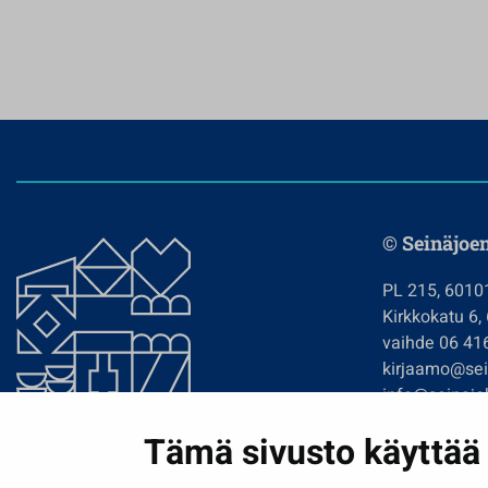
© Seinäjoe
PL 215, 6010
Kirkkokatu 6,
vaihde 06 41
kirjaamo@sein
info@seinajok
etunimi.sukun
Tämä sivusto käyttää 
Tilaa uutiskir