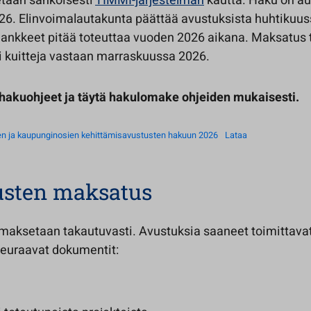
taan sähköisesti
TIMMI-järjestelmän
kautta. Haku on au
026. Elinvoimalautakunta päättää avustuksista huhtikuus
ankkeet pitää toteuttaa vuoden 2026 aikana. Maksatus
i kuitteja vastaan marraskuussa 2026.
 hakuohjeet ja täytä hakulomake ohjeiden mukaisesti.
ien ja kaupunginosien kehittämisavustusten hakuun 2026
Lataa
usten maksatus
maksetaan takautuvasti. Avustuksia saaneet toimittava
euraavat dokumentit: