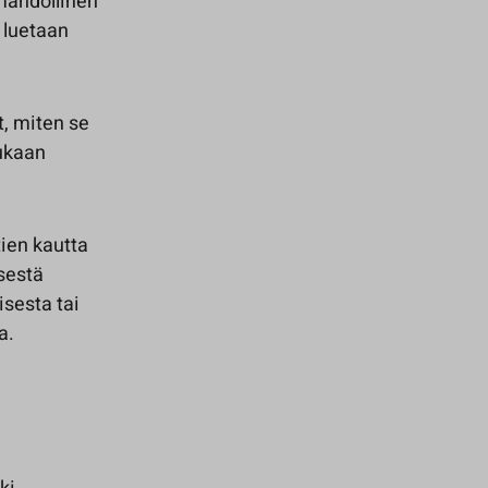
mahdollinen
 luetaan
t, miten se
mukaan
ien kautta
isestä
isesta tai
a.