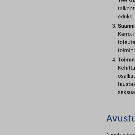
Tee ku
talkoo
eduksi
Suunni
Kerro, 
toteut
toiminn
Toiminn
Kehittä
osallis
taustas
seksua
Avustu