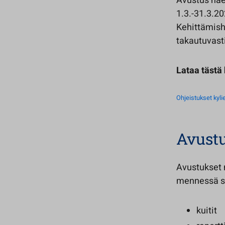
Avustus hae
1.3.-31.3.2
Kehittämish
takautuvast
Lataa tästä
Ohjeistukset kyl
Avust
Avustukset 
mennessä s
kuitit