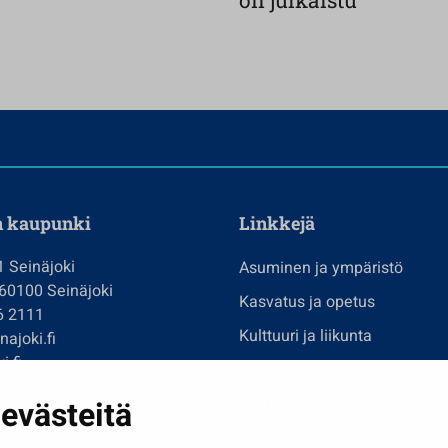
on julkaistu
n kaupunki
Linkkejä
1 Seinäjoki
Asuminen ja ympäristö
 60100 Seinäjoki
Kasvatus ja opetus
6 2111
Kulttuuri ja liikunta
ajoki.fi
i.fi
Hallinto
imi@seinajoki.fi
evästeitä
Työ ja yrittäminen
je
Osallistu ja asioi