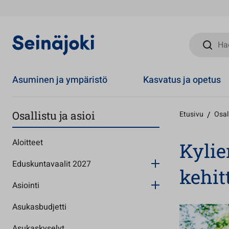
Hae sivust
Asuminen ja ympäristö
Kasvatus ja opetus
Osallistu ja asioi
Etusivu
/
Osall
Aloitteet
Kylie
Eduskuntavaalit 2027
kehit
Asiointi
Asukasbudjetti
Asukaskyselyt