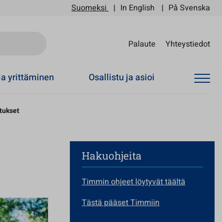
Suomeksi
In English
På Svenska
Sii
Palaute
Yhteystiedot
ja yrittäminen
Osallistu ja asioi
tukset
Hakuohjeita
Timmin ohjeet löytyvät täältä
Tästä pääset Timmiin