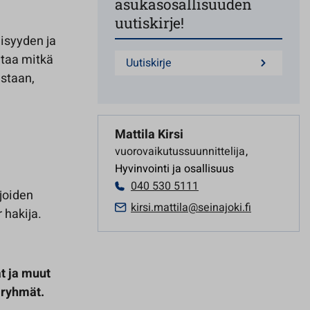
asukasosallisuuden
uutiskirje!
äisyyden ja
ntaa mitkä
Uutiskirje
staan,
Mattila Kirsi
vuorovaikutussuunnittelija
,
Hyvinvointi ja osallisuus
040 530 5111
joiden
kirsi.mattila@seinajoki.fi
 hakija.
t ja muut
 ryhmät.