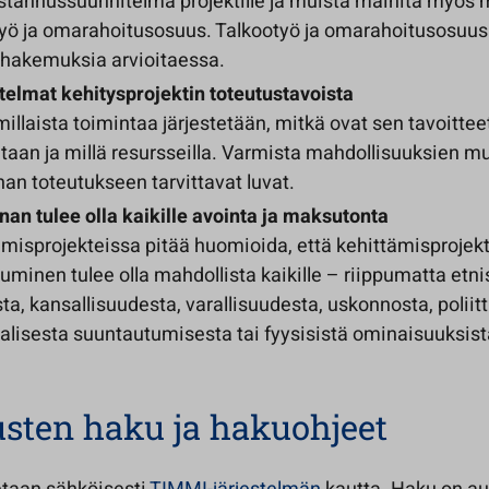
stannussuunnitelma projektille ja muista mainita myös 
työ ja omarahoitusosuus. Talkootyö ja omarahoitusosuus
 hakemuksia arvioitaessa.
telmat kehitysprojektin toteutustavoista
millaista toimintaa järjestetään, mitkä ovat sen tavoittee
etaan ja millä resursseilla. Varmista mahdollisuuksien 
an toteutukseen tarvittavat luvat.
an tulee olla kaikille avointa ja maksutonta
misprojekteissa pitää huomioida, että kehittämisprojekt
tuminen tulee olla mahdollista kaikille – riippumatta etn
ta, kansallisuudesta, varallisuudesta, uskonnosta, poliitt
alisesta suuntautumisesta tai fyysisistä ominaisuuksist
sten haku ja hakuohjeet