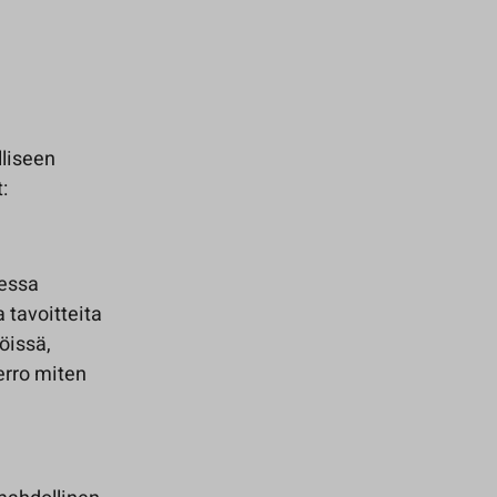
liseen
:
sessa
 tavoitteita
öissä,
kerro miten