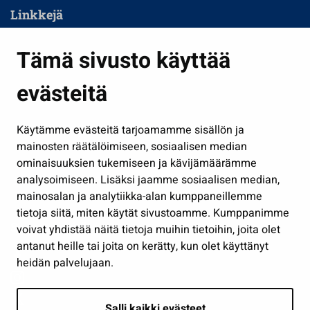
Linkkejä
Asuminen ja ympäristö
Tämä sivusto käyttää
Kasvatus ja opetus
evästeitä
Kulttuuri ja liikunta
Hallinto
Käytämme evästeitä tarjoamamme sisällön ja
Työ ja yrittäminen
mainosten räätälöimiseen, sosiaalisen median
Osallistu ja asioi
ominaisuuksien tukemiseen ja kävijämäärämme
analysoimiseen. Lisäksi jaamme sosiaalisen median,
Näytä omat evästeasetukseni
mainosalan ja analytiikka-alan kumppaneillemme
tietoja siitä, miten käytät sivustoamme. Kumppanimme
Seuraa meitä
voivat yhdistää näitä tietoja muihin tietoihin, joita olet
antanut heille tai joita on kerätty, kun olet käyttänyt
heidän palvelujaan.
Salli kaikki evästeet