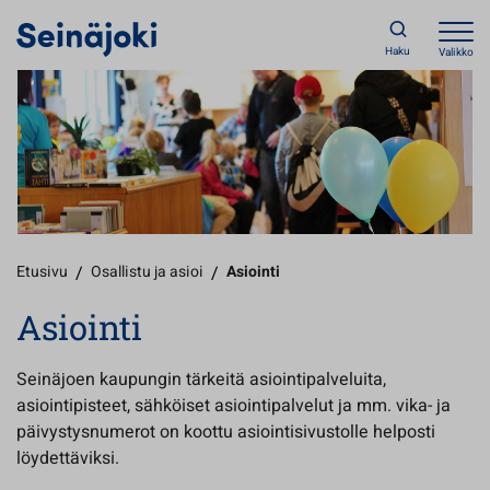
Haku
Valikko
Etusivu
/
Osallistu ja asioi
/
Asiointi
Asiointi
Seinäjoen kaupungin tärkeitä asiointipalveluita,
asiointipisteet, sähköiset asiointipalvelut ja mm. vika- ja
päivystysnumerot on koottu asiointisivustolle helposti
löydettäviksi.