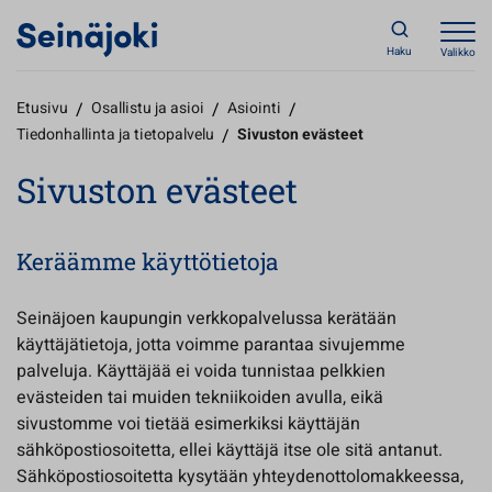
Haku
Valikko
Etusivu
/
Osallistu ja asioi
/
Asiointi
/
Tiedonhallinta ja tietopalvelu
/
Sivuston evästeet
Sivuston evästeet
Keräämme käyttötietoja
Seinäjoen kaupungin verkkopalvelussa kerätään
käyttäjätietoja, jotta voimme parantaa sivujemme
palveluja. Käyttäjää ei voida tunnistaa pelkkien
evästeiden tai muiden tekniikoiden avulla, eikä
sivustomme voi tietää esimerkiksi käyttäjän
sähköpostiosoitetta, ellei käyttäjä itse ole sitä antanut.
Sähköpostiosoitetta kysytään yhteydenottolomakkeessa,