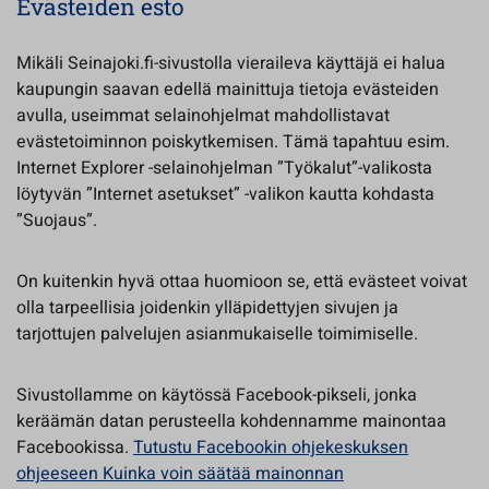
Evästeiden esto
Mikäli Seinajoki.fi-sivustolla vieraileva käyttäjä ei halua
kaupungin saavan edellä mainittuja tietoja evästeiden
avulla, useimmat selainohjelmat mahdollistavat
evästetoiminnon poiskytkemisen. Tämä tapahtuu esim.
Internet Explorer -selainohjelman ”Työkalut”-valikosta
löytyvän ”Internet asetukset” -valikon kautta kohdasta
”Suojaus”.
On kuitenkin hyvä ottaa huomioon se, että evästeet voivat
olla tarpeellisia joidenkin ylläpidettyjen sivujen ja
tarjottujen palvelujen asianmukaiselle toimimiselle.
Sivustollamme on käytössä Facebook-pikseli, jonka
keräämän datan perusteella kohdennamme mainontaa
Facebookissa.
Tutustu Facebookin ohjekeskuksen
ohjeeseen Kuinka voin säätää mainonnan