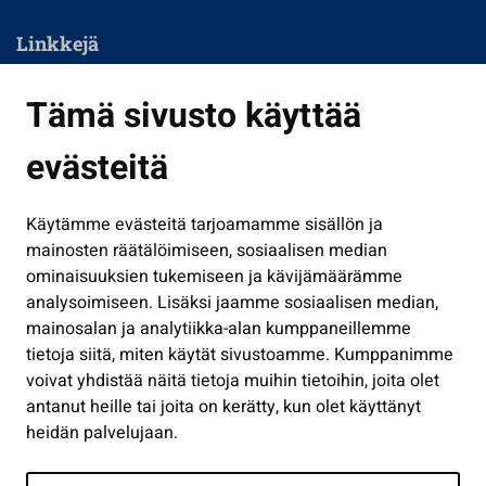
Linkkejä
Asuminen ja ympäristö
Tämä sivusto käyttää
Kasvatus ja opetus
evästeitä
Kulttuuri ja liikunta
Hallinto
Käytämme evästeitä tarjoamamme sisällön ja
Työ ja yrittäminen
mainosten räätälöimiseen, sosiaalisen median
Osallistu ja asioi
ominaisuuksien tukemiseen ja kävijämäärämme
analysoimiseen. Lisäksi jaamme sosiaalisen median,
Näytä omat evästeasetukseni
mainosalan ja analytiikka-alan kumppaneillemme
tietoja siitä, miten käytät sivustoamme. Kumppanimme
Seuraa meitä
voivat yhdistää näitä tietoja muihin tietoihin, joita olet
antanut heille tai joita on kerätty, kun olet käyttänyt
heidän palvelujaan.