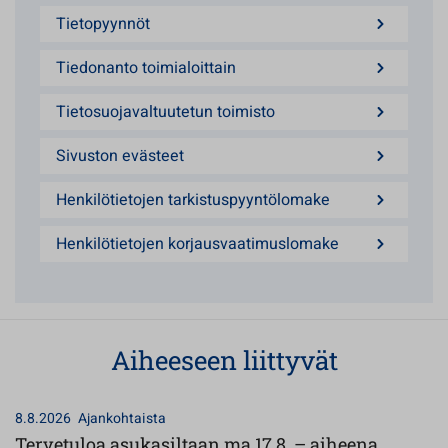
Tietopyynnöt
Tiedonanto toimialoittain
Tietosuojavaltuutetun toimisto
Sivuston evästeet
Henkilötietojen tarkistuspyyntölomake
Henkilötietojen korjausvaatimuslomake
Aiheeseen liittyvät
8.8.2026
Ajankohtaista
Tervetuloa asukasiltaan ma 17.8. – aiheena