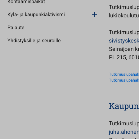
Kohtaamispaikat
Tutkimuslup
Kylä- ja kaupunkiaktivismi
lukiokoulut
Palaute
Tutkimuslu
sivistyskes
Yhdistyksille ja seuroille
Seinäjoen k
PL 215, 601
Tutkimuslupahak
Tutkimuslupahak
Kaupun
Tutkimuslu
juha.ahonen