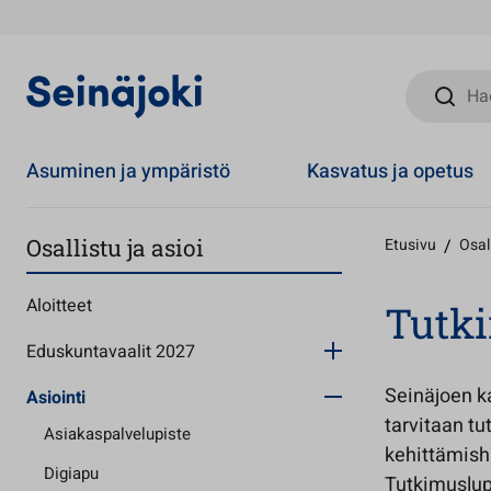
Hae sivust
Asuminen ja ympäristö
Kasvatus ja opetus
Osallistu ja asioi
Etusivu
/
Osall
Aloitteet
Tutk
Eduskuntavaalit 2027
Seinäjoen ka
Asiointi
tarvitaan tu
Asiakaspalvelupiste
kehittämisha
Digiapu
Tutkimuslup