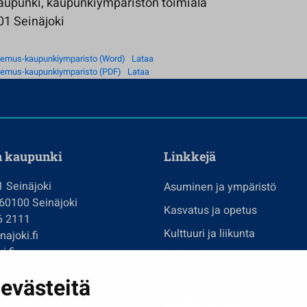
aupunki, kaupunkiympäristön toimiala
01 Seinäjoki
emus-kaupunkiymparisto (Word)
Lataa
emus-kaupunkiymparisto (PDF)
Lataa
n kaupunki
Linkkejä
1 Seinäjoki
Asuminen ja ympäristö
 60100 Seinäjoki
Kasvatus ja opetus
6 2111
Kulttuuri ja liikunta
ajoki.fi
i.fi
Hallinto
imi@seinajoki.fi
evästeitä
Työ ja yrittäminen
je
Osallistu ja asioi