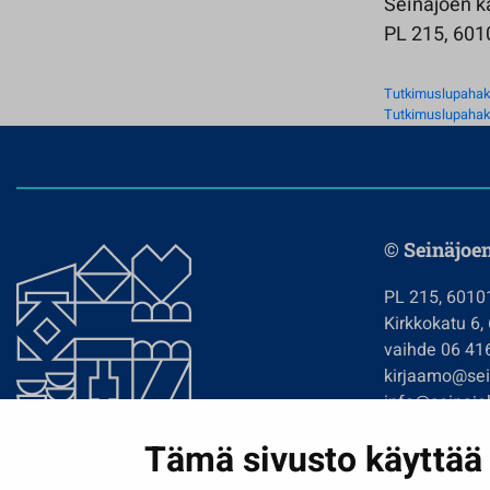
Seinäjoen k
PL 215, 601
Tutkimuslupahak
Tutkimuslupahak
© Seinäjoe
PL 215, 6010
Kirkkokatu 6,
vaihde 06 41
kirjaamo@sein
info@seinajok
etunimi.sukun
Tämä sivusto käyttää 
Tilaa uutiskir