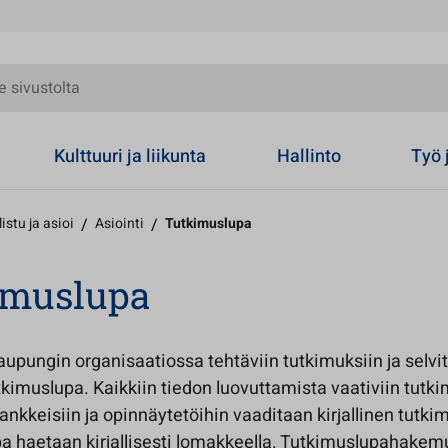
olta
Kulttuuri ja liikunta
Hallinto
Työ 
istu ja asioi
/
Asiointi
/
Tutkimuslupa
imuslupa
upungin organisaatiossa tehtäviin tutkimuksiin ja selvit
tkimuslupa. Kaikkiin tiedon luovuttamista vaativiin tutki
nkkeisiin ja opinnäytetöihin vaaditaan kirjallinen tutki
a haetaan kirjallisesti lomakkeella. Tutkimuslupahakem