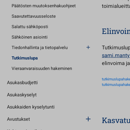
toimialueitta
Päätösten muutoksenhakuohjeet
Saavutettavuusseloste
Salattu sähköposti
Elinvoim
Sähköinen asiointi
Tutkimuslu
Tiedonhallinta ja tietopalvelu
sami.manty
Tutkimuslupa
elinvoima ja
Vieraanvaraisuuden hakeminen
tutkimuslupahake
Asukasbudjetti
tutkimuslupahake
Asukaskyselyt
Asukkaiden kyselytunti
Kasvatu
Avustukset