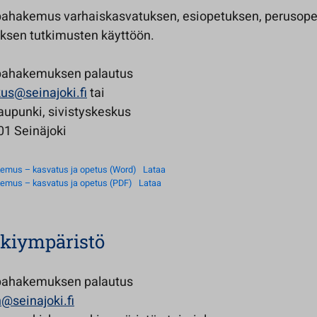
ahakemus varhaiskasvatuksen, esiopetuksen, perusope
uksen tutkimusten käyttöön.
pahakemuksen palautus
kus@seinajoki.fi
tai
aupunki, sivistyskeskus
01 Seinäjoki
emus – kasvatus ja opetus (Word)
Lataa
emus – kasvatus ja opetus (PDF)
Lataa
kiympäristö
pahakemuksen palautus
@seinajoki.fi