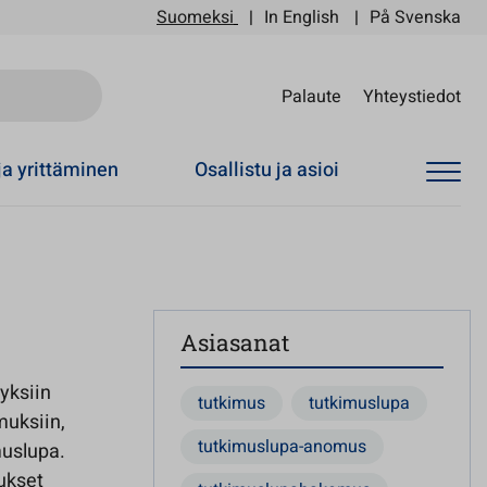
Suomeksi
In English
På Svenska
Sii
Palaute
Yhteystiedot
ja yrittäminen
Osallistu ja asioi
Asiasanat
yksiin
tutkimus
tutkimuslupa
muksiin,
tutkimuslupa-anomus
muslupa.
ukset