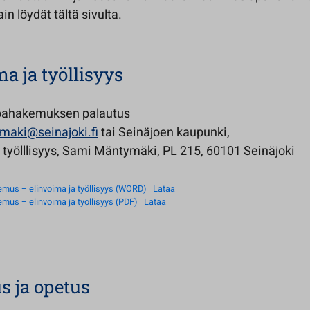
in löydät tältä sivulta.
a ja työllisyys
pahakemuksen palautus
maki@seinajoki.fi
tai Seinäjoen kaupunki,
 työlllisyys, Sami Mäntymäki, PL 215, 60101 Seinäjoki
mus – elinvoima ja työllisyys (WORD)
Lataa
mus – elinvoima ja tyollisyys (PDF)
Lataa
s ja opetus