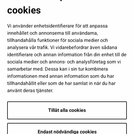
cookies
Fostran och utbildning
Kultur och idrott
Vi använder enhetsidentifierare för att anpassa
Förvaltning
innehållet och annonserna till användarna,
Jobb och företagsamhet
tillhandahålla funktioner för sociala medier och
analysera vår trafik. Vi vidarebefordrar även sådana
Delta och sköt ärenden
identifierare och annan information från din enhet till de
Show my cookie settings
sociala medier och annons- och analysföretag som vi
samarbetar med. Dessa kan i sin tur kombinera
Follow us
informationen med annan information som du har
tillhandahållit eller som de har samlat in när du har
använt deras tjänster.
Tillåt alla cookies
Endast nödvändiga cookies