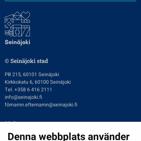
© Seinäjoki stad
PB 215, 60101 Seinäjoki
Kirkkokatu 6, 60100 Seinäjoki
Tel. +358 6 416 2111
info@seinajoki.fi
förnamn.efternamn@seinajoki.fi
Links
Denna webbplats använder
Boende och miljö