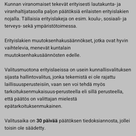
Kunnan viranomaiset tekevät erityisesti lautakunta- ja
viranhaltijatasolla paljon päätöksiä erilaisten erityislakien
nojalla. Tällaisia erityislakeja on esim. koulu-, sosiaali- ja
terveys- sekä ympäristötoimessa.
Erityislakien muutoksenhakusäännökset, jotka ovat hyvin
vaihtelevia, menevät kuntalain
muutoksenhakusäännösten edelle.
Valitusmuotona erityislaeissa on usein kunnallisvalituksen
sijasta hallintovalitus, jonka tekemistä ei ole rajattu
laillisuusperusteisiin, vaan sen voi tehdä myös
tarkoituksenmukaisuus-perusteella eli sillä perusteella,
että päätös on valittajan mielestä
epätarkoituksenmukainen.
Valitusaika on
30 päivää
päätöksen tiedoksiannosta, jollei
toisin ole säädetty.