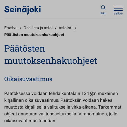
Haku
Valikko
Etusivu
/
Osallistu ja asioi
/
Asiointi
/
Päätösten muutoksenhakuohjeet
Päätösten
muutoksenhakuohjeet
Oikaisuvaatimus
Päätöksessä voidaan tehdä kuntalain 134 §:n mukainen
kirjallinen oikaisuvaatimus. Päätöksiin voidaan hakea
muutosta kirjallisella valituksella virka-aikana. Tarkemmat
ohjeet annetaan valitusosoituksella. Viranomainen, jolle
oikaisuvaatimus tehdään