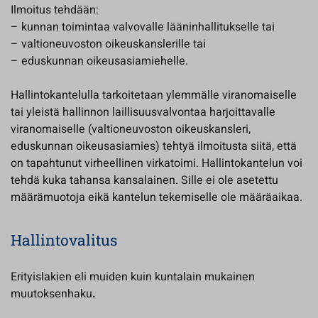
Ilmoitus tehdään:
– kunnan toimintaa valvovalle lääninhallitukselle tai
– valtioneuvoston oikeuskanslerille tai
– eduskunnan oikeusasiamiehelle.
Hallintokantelulla tarkoitetaan ylemmälle viranomaiselle
tai yleistä hallinnon laillisuusvalvontaa harjoittavalle
viranomaiselle (valtioneuvoston oikeuskansleri,
eduskunnan oikeusasiamies) tehtyä ilmoitusta siitä, että
on tapahtunut virheellinen virkatoimi. Hallintokantelun voi
tehdä kuka tahansa kansalainen. Sille ei ole asetettu
määrämuotoja eikä kantelun tekemiselle ole määräaikaa.
Hallintovalitus
Erityislakien eli muiden kuin kuntalain mukainen
muutoksenhaku
.