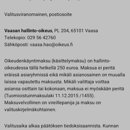
Valitusviranomainen, postiosoite
Vaasan hallinto-oikeus
, PL 204, 65101 Vaasa
Telekopio: 029 56 42760
Sähköposti: vaasa.hao@oikeus.fi
Oikeudenkäyntimaksu (käsittelymaksu) on hallinto-
oikeudessa tällä hetkellä 250 euroa. Maksua ei peritä
eräissä asiaryhmissä eikä mikäli asianosainen on muualla
laissa vapautettu maksusta. Mikäli valittaja voittaa
asiansa osittain tai kokonaan, maksua ei myöskään peritä
(Tuomioistuinmaksulaki 11.12.2015 /1455).
Maksuvelvollinen on vireillepanija ja maksu on
valituskirjelmäkohtainen.
Valitusaika alkaa päätöksen tiedoksisaannista. Kunnan