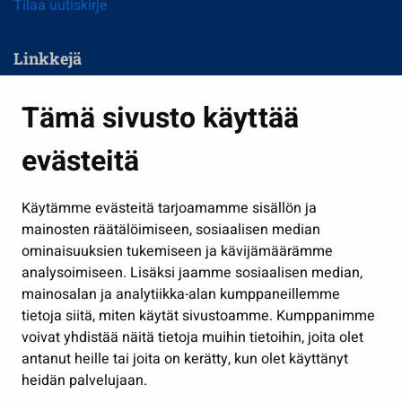
Tilaa uutiskirje
Linkkejä
Asuminen ja ympäristö
Tämä sivusto käyttää
Kasvatus ja opetus
evästeitä
Kulttuuri ja liikunta
Hallinto
Käytämme evästeitä tarjoamamme sisällön ja
Työ ja yrittäminen
mainosten räätälöimiseen, sosiaalisen median
Osallistu ja asioi
ominaisuuksien tukemiseen ja kävijämäärämme
analysoimiseen. Lisäksi jaamme sosiaalisen median,
Näytä omat evästeasetukseni
mainosalan ja analytiikka-alan kumppaneillemme
tietoja siitä, miten käytät sivustoamme. Kumppanimme
Seuraa meitä
voivat yhdistää näitä tietoja muihin tietoihin, joita olet
antanut heille tai joita on kerätty, kun olet käyttänyt
heidän palvelujaan.