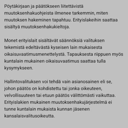
Pöytäkirjaan ja päätökseen liitettävistä
muutoksenhakuohjeista ilmenee tarkemmin, miten
muutoksen hakeminen tapahtuu. Erityislakeihin saattaa
sisältyä muutoksenhakukieltoja.
Monet erityislait sisältävät säännöksiä valituksen
tekemistä edeltävästä kyseisen lain mukaisesta
oikaisuvaatimusmenettelystä. Tapauksesta riippuen myös
kuntalain mukainen oikaisuvaatimus saattaa tulla
kysymykseen.
Hallintovalituksen voi tehdä vain asianosainen eli se,
johon päätös on kohdistettu tai jonka oikeuteen,
velvollisuuteen tai etuun päätös välittömästi vaikuttaa.
Erityislakien mukainen muutoksenhakujärjestelmä ei
tunne kuntalain mukaista kunnan jäsenen
kansalaisvalitusoikeutta.