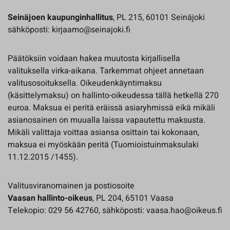
Seinäjoen kaupunginhallitus
, PL 215, 60101 Seinäjoki
sähköposti: kirjaamo@seinajoki.fi
Päätöksiin voidaan hakea muutosta kirjallisella
valituksella virka-aikana. Tarkemmat ohjeet annetaan
valitusosoituksella. Oikeudenkäyntimaksu
(käsittelymaksu) on hallinto-oikeudessa tällä hetkellä 270
euroa. Maksua ei peritä eräissä asiaryhmissä eikä mikäli
asianosainen on muualla laissa vapautettu maksusta.
Mikäli valittaja voittaa asiansa osittain tai kokonaan,
maksua ei myöskään peritä (Tuomioistuinmaksulaki
11.12.2015 /1455).
Valitusviranomainen ja postiosoite
Vaasan hallinto-oikeus
, PL 204, 65101 Vaasa
Telekopio: 029 56 42760, sähköposti: vaasa.hao@oikeus.fi