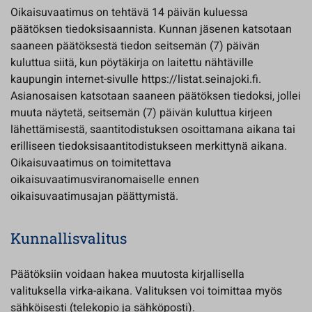
Oikaisuvaatimus on tehtävä 14 päivän kuluessa
päätöksen tiedoksisaannista. Kunnan jäsenen katsotaan
saaneen päätöksestä tiedon seitsemän (7) päivän
kuluttua siitä, kun pöytäkirja on laitettu nähtäville
kaupungin internet-sivulle https://listat.seinajoki.fi.
Asianosaisen katsotaan saaneen päätöksen tiedoksi, jollei
muuta näytetä, seitsemän (7) päivän kuluttua kirjeen
lähettämisestä, saantitodistuksen osoittamana aikana tai
erilliseen tiedoksisaantitodistukseen merkittynä aikana.
Oikaisuvaatimus on toimitettava
oikaisuvaatimusviranomaiselle ennen
oikaisuvaatimusajan päättymistä.
Kunnallisvalitus
Päätöksiin voidaan hakea muutosta kirjallisella
valituksella virka-aikana. Valituksen voi toimittaa myös
sähköisesti (telekopio ja sähköposti).