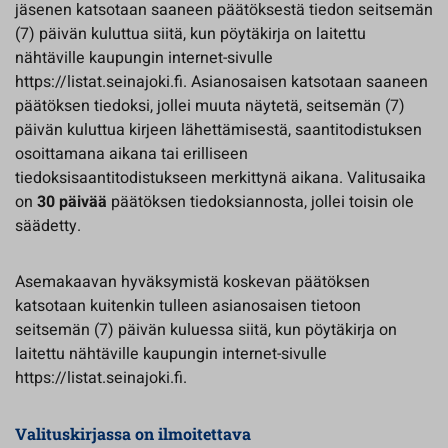
jäsenen katsotaan saaneen päätöksestä tiedon seitsemän
(7) päivän kuluttua siitä, kun pöytäkirja on laitettu
nähtäville kaupungin internet-sivulle
https://listat.seinajoki.fi. Asianosaisen katsotaan saaneen
päätöksen tiedoksi, jollei muuta näytetä, seitsemän (7)
päivän kuluttua kirjeen lähettämisestä, saantitodistuksen
osoittamana aikana tai erilliseen
tiedoksisaantitodistukseen merkittynä aikana. Valitusaika
on
30 päivää
päätöksen tiedoksiannosta, jollei toisin ole
säädetty.
Asemakaavan hyväksymistä koskevan päätöksen
katsotaan kuitenkin tulleen asianosaisen tietoon
seitsemän (7) päivän kuluessa siitä, kun pöytäkirja on
laitettu nähtäville kaupungin internet-sivulle
https://listat.seinajoki.fi.
Valituskirjassa on ilmoitettava