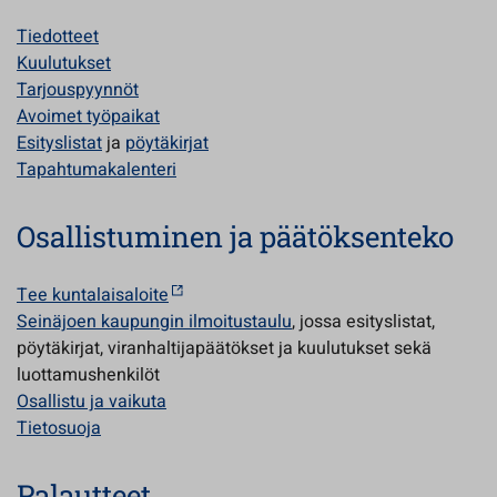
Tiedotteet
Kuulutukset
Tarjouspyynnöt
Avoimet työpaikat
Esityslistat
ja
pöytäkirjat
Tapahtumakalenteri
Osallistuminen ja päätöksenteko
Tee kuntalaisaloite
Seinäjoen kaupungin ilmoitustaulu
, jossa esityslistat,
pöytäkirjat, viranhaltijapäätökset ja kuulutukset sekä
luottamushenkilöt
Osallistu ja vaikuta
T
ietosuoja
Palautteet