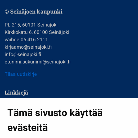
© Seinäjoen kaupunki
PL 215, 60101 Seinäjoki
Kirkkokatu 6, 60100 Seinäjoki
vaihde 06 416 2111
kirjaamo@seinajoki.fi
info@seinajoki.fi
etunimi.sukunimi@seinajoki.fi
Tilaa uutiskirje
Linkkejä
Asuminen ja ympäristö
Tämä sivusto käyttää
Kasvatus ja opetus
evästeitä
Kulttuuri ja liikunta
Hallinto