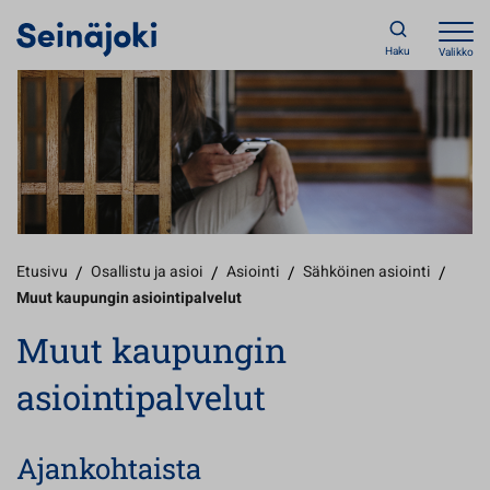
Haku
Valikko
Etusivu
/
Osallistu ja asioi
/
Asiointi
/
Sähköinen asiointi
/
Muut kaupungin asiointipalvelut
Muut kaupungin
asiointipalvelut
Ajankohtaista