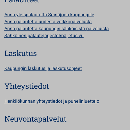
Anna yleispalautetta Seinäjoen kaupungille
Anna palautetta uudesta verkkopalvelusta
Anna palautetta kaupungin sähköisistä palveluista
Sähköinen palautejärjestelmä, etusivu
Laskutus
Kaupungin laskutus ja laskutusohjeet
Yhteystiedot
Henkilökunnan yhteystiedot ja puhelinluettelo
Neuvontapalvelut