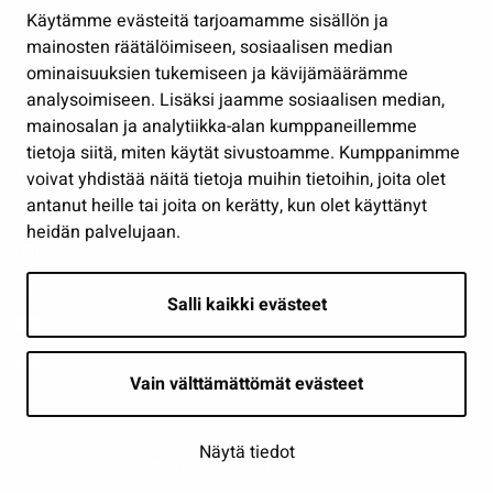
Käytämme evästeitä tarjoamamme sisällön ja
Työ ja yrittäminen
mainosten räätälöimiseen, sosiaalisen median
Osallistu ja asioi
ominaisuuksien tukemiseen ja kävijämäärämme
analysoimiseen. Lisäksi jaamme sosiaalisen median,
Näytä omat evästeasetukseni
mainosalan ja analytiikka-alan kumppaneillemme
tietoja siitä, miten käytät sivustoamme. Kumppanimme
Seuraa meitä
voivat yhdistää näitä tietoja muihin tietoihin, joita olet
antanut heille tai joita on kerätty, kun olet käyttänyt
heidän palvelujaan.
Salli kaikki evästeet
Vain välttämättömät evästeet
Näytä tiedot
Saavutettavuusseloste
| © Seinäjoki 2026