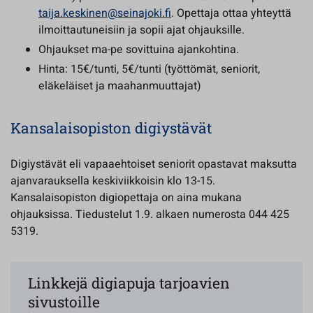
taija.keskinen@seinajoki.fi
. Opettaja ottaa yhteyttä
ilmoittautuneisiin ja sopii ajat ohjauksille.
Ohjaukset ma-pe sovittuina ajankohtina.
Hinta: 15€/tunti, 5€/tunti (työttömät, seniorit,
eläkeläiset ja maahanmuuttajat)
Kansalaisopiston digiystävät
Digiystävät eli vapaaehtoiset seniorit opastavat maksutta
ajanvarauksella keskiviikkoisin klo 13-15.
Kansalaisopiston digiopettaja on aina mukana
ohjauksissa. Tiedustelut 1.9. alkaen numerosta 044 425
5319.
Linkkejä digiapuja tarjoavien
sivustoille