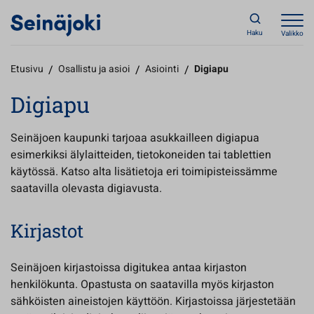
Haku
Valikko
Etusivu
/
Osallistu ja asioi
/
Asiointi
/
Digiapu
Digiapu
Seinäjoen kaupunki tarjoaa asukkailleen digiapua
esimerkiksi älylaitteiden, tietokoneiden tai tablettien
käytössä. Katso alta lisätietoja eri toimipisteissämme
saatavilla olevasta digiavusta.
Kirjastot
Seinäjoen kirjastoissa digitukea antaa kirjaston
henkilökunta. Opastusta on saatavilla myös kirjaston
sähköisten aineistojen käyttöön. Kirjastoissa järjestetään