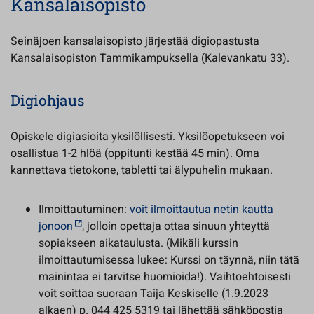
Kansalaisopisto
Seinäjoen kansalaisopisto järjestää digiopastusta
Kansalaisopiston Tammikampuksella (Kalevankatu 33).
Digiohjaus
Opiskele digiasioita yksilöllisesti. Yksilöopetukseen voi
osallistua 1-2 hlöä (oppitunti kestää 45 min). Oma
kannettava tietokone, tabletti tai älypuhelin mukaan.
Ilmoittautuminen:
voit ilmoittautua netin kautta
jonoon
, jolloin opettaja ottaa sinuun yhteyttä
sopiakseen aikataulusta. (Mikäli kurssin
ilmoittautumisessa lukee: Kurssi on täynnä, niin tätä
mainintaa ei tarvitse huomioida!). Vaihtoehtoisesti
voit soittaa suoraan Taija Keskiselle (1.9.2023
alkaen) p. 044 425 5319 tai lähettää sähköpostia