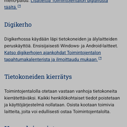
meno-paluu.
Lisätietoa Toimintojentalon digiavusta
täältä.
Digikerho
Digikerhossa käydään läpi tietokoneiden ja älylaitteiden
peruskäyttöä. Ensisijaisesti Windows- ja Android-laitteet.
Katso digikerhojen ajankohdat Toimintojentalon
tapahtumakalenterista ja ilmoittaudu mukaan.
Tietokoneiden kierrätys
Toimintojentalolla otetaan vastaan vanhoja tietokoneita
kierrätettäväksi. Kaikki henkilökohtaiset tiedot poistetaan
ja käyttöjärjestelmä nollataan. Osista kootaan toimivia
laitteita, joita voi edullisesti ostaa Toimintojentalolta.