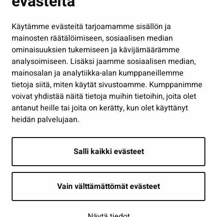
evästeitä
Kulttuuri ja liikunta
Hallinto
Käytämme evästeitä tarjoamamme sisällön ja
Työ ja yrittäminen
mainosten räätälöimiseen, sosiaalisen median
Osallistu ja asioi
ominaisuuksien tukemiseen ja kävijämäärämme
analysoimiseen. Lisäksi jaamme sosiaalisen median,
Näytä omat evästeasetukseni
mainosalan ja analytiikka-alan kumppaneillemme
tietoja siitä, miten käytät sivustoamme. Kumppanimme
Seuraa meitä
voivat yhdistää näitä tietoja muihin tietoihin, joita olet
antanut heille tai joita on kerätty, kun olet käyttänyt
heidän palvelujaan.
Salli kaikki evästeet
Vain välttämättömät evästeet
Näytä tiedot