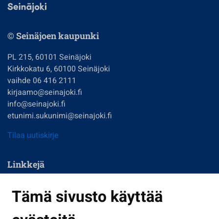
© Seinäjoen kaupunki
PL 215, 60101 Seinäjoki
Kirkkokatu 6, 60100 Seinäjoki
vaihde 06 416 2111
kirjaamo@seinajoki.fi
info@seinajoki.fi
etunimi.sukunimi@seinajoki.fi
Tilaa uutiskirje
Linkkejä
Asuminen ja ympäristö
Tämä sivusto käyttää
Kasvatus ja opetus