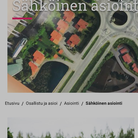
Sähköinen asioint
Etusivu
/
Osallistu ja asioi
/
Asiointi
/
Sähköinen asiointi