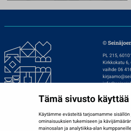
© Seinäjoe
PL 215, 6010
Kirkkokatu 6,
vaihde 06 41
kirjaamo@sein
info@seinajok
etunimi.sukun
Tämä sivusto käyttää 
Tilaa uutiskir
Käytämme evästeitä tarjoamamme sisällön j
ominaisuuksien tukemiseen ja kävijämäärä
mainosalan ja analytiikka-alan kumppaneille