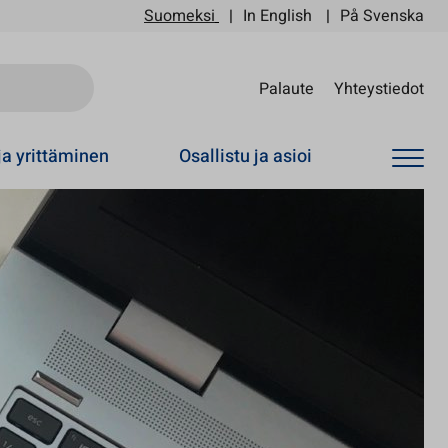
Suomeksi
In English
På Svenska
Sii
Palaute
Yhteystiedot
ja yrittäminen
Osallistu ja asioi