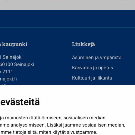
n kaupunki
Linkkejä
1 Seinäjoki
Asuminen ja ympäristö
 60100 Seinäjoki
Kasvatus ja opetus
6 2111
Kulttuuri ja liikunta
ajoki.fi
i.fi
Hallinto
imi@seinajoki.fi
Työ ja yrittäminen
evästeitä
je
Osallistu ja asioi
a mainosten räätälöimiseen, sosiaalisen median
Näytä omat evästeasetuksen
mme analysoimiseen. Lisäksi jaamme sosiaalisen median,
mme tietoja siitä, miten käytät sivustoamme.