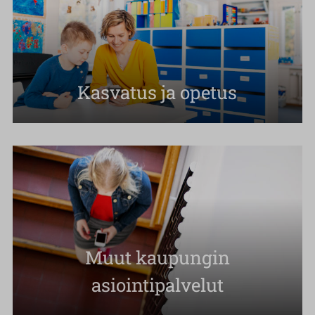
Kasvatus ja opetus
Muut kaupungin
asiointipalvelut