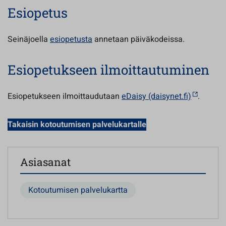
Esiopetus
Seinäjoella
esiopetusta
annetaan päiväkodeissa.
Esiopetukseen ilmoittautuminen
Esiopetukseen ilmoittaudutaan
eDaisy (daisynet.fi)
.
Takaisin kotoutumisen palvelukartalle
Asiasanat
Kotoutumisen palvelukartta