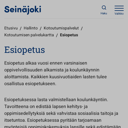
Haku
Valikko
Etusivu
/
Hallinto
/
Kotoutumispalvelut
/
Kotoutumisen palvelukartta
/
Esiopetus
Esiopetus
Esiopetus alkaa vuosi ennen varsinaisen
oppivelvollisuuden alkamista ja koulunkäynnin
aloittamista. Kaikkien kuusivuotiaiden lasten tulee
osallistua esiopetukseen.
Esiopetuksessa lasta valmistellaan koulunkäyntiin.
Tavoitteena on edistää lapsen kehitys- ja
oppimisedellytyksiä sekä vahvistaa sosiaalisia taitoja ja
itsetuntoa. Esiopetuksessa pyritään tarjoamaan
myönteisiä oppimiskokemuksia lapsille sekä edistämään