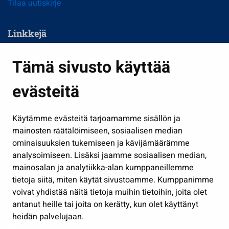
Tilaa uutiskirje
Linkkejä
Asuminen ja ympäristö
Tämä sivusto käyttää
Kasvatus ja opetus
evästeitä
Kulttuuri ja liikunta
Hallinto
Käytämme evästeitä tarjoamamme sisällön ja
Työ ja yrittäminen
mainosten räätälöimiseen, sosiaalisen median
Osallistu ja asioi
ominaisuuksien tukemiseen ja kävijämäärämme
analysoimiseen. Lisäksi jaamme sosiaalisen median,
Näytä omat evästeasetukseni
mainosalan ja analytiikka-alan kumppaneillemme
tietoja siitä, miten käytät sivustoamme. Kumppanimme
Seuraa meitä
voivat yhdistää näitä tietoja muihin tietoihin, joita olet
antanut heille tai joita on kerätty, kun olet käyttänyt
heidän palvelujaan.