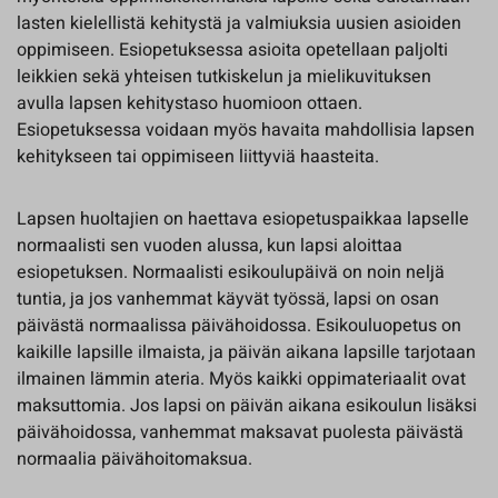
lasten kielellistä kehitystä ja valmiuksia uusien asioiden
oppimiseen. Esiopetuksessa asioita opetellaan paljolti
leikkien sekä yhteisen tutkiskelun ja mielikuvituksen
avulla lapsen kehitystaso huomioon ottaen.
Esiopetuksessa voidaan myös havaita mahdollisia lapsen
kehitykseen tai oppimiseen liittyviä haasteita.
Lapsen huoltajien on haettava esiopetuspaikkaa lapselle
normaalisti sen vuoden alussa, kun lapsi aloittaa
esiopetuksen. Normaalisti esikoulupäivä on noin neljä
tuntia, ja jos vanhemmat käyvät työssä, lapsi on osan
päivästä normaalissa päivähoidossa. Esikouluopetus on
kaikille lapsille ilmaista, ja päivän aikana lapsille tarjotaan
ilmainen lämmin ateria. Myös kaikki oppimateriaalit ovat
maksuttomia. Jos lapsi on päivän aikana esikoulun lisäksi
päivähoidossa, vanhemmat maksavat puolesta päivästä
normaalia päivähoitomaksua.