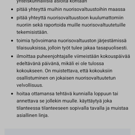
yhteiskunnallisia asioita kohtaan
pitää yhteyttä muihin nuorisovaltuustoihin maassa
pitää yhteyttä nuorisovaltuustoon kuulumattomiin
nuoriin sekä raportoida muille nuorisovaltuutetuille
tekemisistään.
toimia työvoimana nuorisovaltuuston järjestämissä
tilaisuuksissa, jolloin työt tulee jakaa tasapuolisesti.
ilmoittaa puheenjohtajalle viimeistään kokouspäivää
edeltävänä päivänä, mikäli ei ole tulossa
kokoukseen. On muistettava, että kokouksiin
osallistuminen on jokaisen nuorisovaltuutetun
velvollisuus.
hoitaa ottamansa tehtävä kunnialla loppuun tai
annettava se jollekin muulle. käyttäytyä joka
tilanteessa tilanteeseen sopivalla tavalla ja muistaa
asiallinen linja.