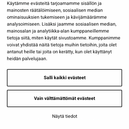
Käytämme evästeitä tarjoamamme sisällön ja
Työ ja yrittäminen
mainosten räätälöimiseen, sosiaalisen median
Osallistu ja asioi
ominaisuuksien tukemiseen ja kävijämäärämme
analysoimiseen. Lisäksi jaamme sosiaalisen median,
Näytä omat evästeasetukseni
mainosalan ja analytiikka-alan kumppaneillemme
tietoja siitä, miten käytät sivustoamme. Kumppanimme
Seuraa meitä
voivat yhdistää näitä tietoja muihin tietoihin, joita olet
antanut heille tai joita on kerätty, kun olet käyttänyt
heidän palvelujaan.
Salli kaikki evästeet
Vain välttämättömät evästeet
Näytä tiedot
Saavutettavuusseloste
| © Seinäjoki 2026