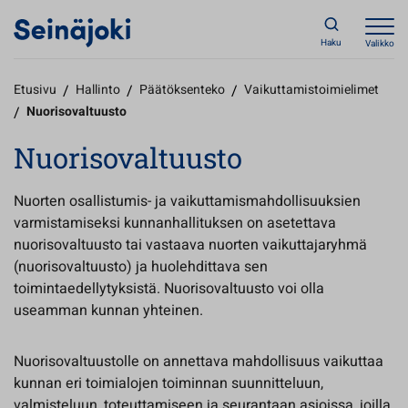
Haku
Valikko
Etusivu
/
Hallinto
/
Päätöksenteko
/
Vaikuttamistoimielimet
/
Nuorisovaltuusto
Nuorisovaltuusto
Nuorten osallistumis- ja vaikuttamismahdollisuuksien
varmistamiseksi kunnanhallituksen on asetettava
nuorisovaltuusto tai vastaava nuorten vaikuttajaryhmä
(nuorisovaltuusto) ja huolehdittava sen
toimintaedellytyksistä. Nuorisovaltuusto voi olla
useamman kunnan yhteinen.
Nuorisovaltuustolle on annettava mahdollisuus vaikuttaa
kunnan eri toimialojen toiminnan suunnitteluun,
valmisteluun, toteuttamiseen ja seurantaan asioissa, joilla