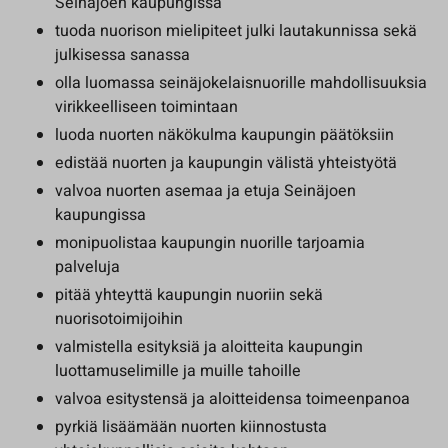
Seinäjoen kaupungissa
tuoda nuorison mielipiteet julki lautakunnissa sekä
julkisessa sanassa
olla luomassa seinäjokelaisnuorille mahdollisuuksia
virikkeelliseen toimintaan
luoda nuorten näkökulma kaupungin päätöksiin
edistää nuorten ja kaupungin välistä yhteistyötä
valvoa nuorten asemaa ja etuja Seinäjoen
kaupungissa
monipuolistaa kaupungin nuorille tarjoamia
palveluja
pitää yhteyttä kaupungin nuoriin sekä
nuorisotoimijoihin
valmistella esityksiä ja aloitteita kaupungin
luottamuselimille ja muille tahoille
valvoa esitystensä ja aloitteidensa toimeenpanoa
pyrkiä lisäämään nuorten kiinnostusta