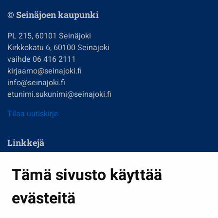
© Seinäjoen kaupunki
PL 215, 60101 Seinäjoki
Kirkkokatu 6, 60100 Seinäjoki
vaihde 06 416 2111
kirjaamo@seinajoki.fi
info@seinajoki.fi
etunimi.sukunimi@seinajoki.fi
Tilaa uutiskirje
Linkkejä
Asuminen ja ympäristö
Tämä sivusto käyttää
Kasvatus ja opetus
evästeitä
Kulttuuri ja liikunta
Hallinto